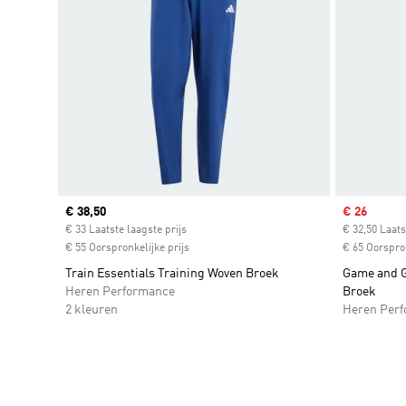
Current price
€ 38,50
Sale price
€ 26
€ 33 Laatste laagste prijs
€ 32,50 Laats
€ 55 Oorspronkelijke prijs
€ 65 Oorspron
Train Essentials Training Woven Broek
Game and G
Heren Performance
Broek
2 kleuren
Heren Per