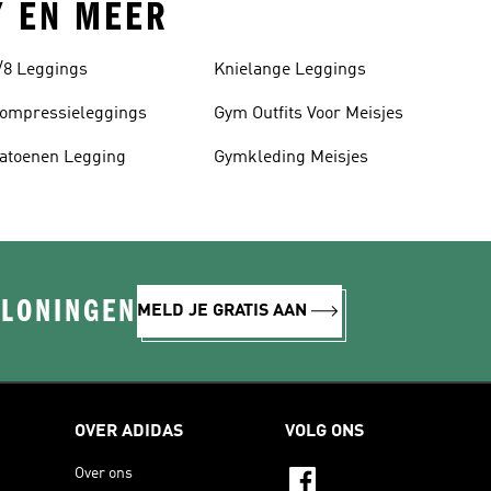
Y EN MEER
/8 Leggings
Knielange Leggings
ompressieleggings
Gym Outfits Voor Meisjes
atoenen Legging
Gymkleding Meisjes
ELONINGEN
MELD JE GRATIS AAN
OVER ADIDAS
VOLG ONS
Over ons