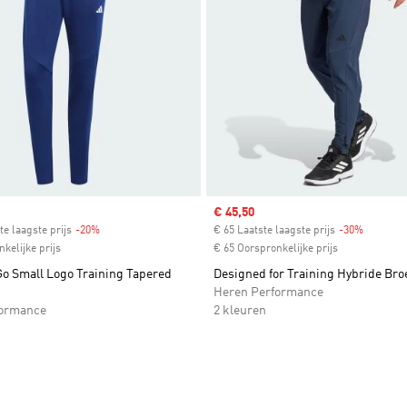
Sale price
€ 45,50
te laagste prijs
-20%
Discount
€ 65 Laatste laagste prijs
-30%
Discount
kelijke prijs
€ 65 Oorspronkelijke prijs
o Small Logo Training Tapered
Designed for Training Hybride Bro
Heren Performance
formance
2 kleuren