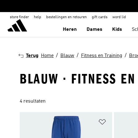
store finder
help
bestellingen en retouren
gift cards
word lid
Heren
Dames
Kids
Sc
Terug
Home
Blauw
Fitness en Training
Bro
BLAUW · FITNESS EN
4 resultaten
Op verlanglijs