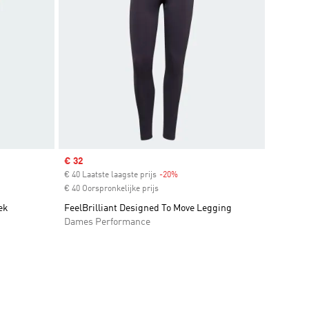
Sale price
€ 32
€ 40 Laatste laagste prijs
-20%
Discount
€ 40 Oorspronkelijke prijs
ek
FeelBrilliant Designed To Move Legging
Dames Performance