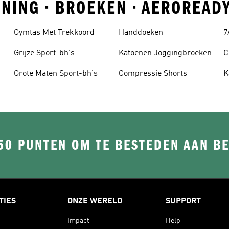
INING • BROEKEN • AEROREAD
Gymtas Met Trekkoord
Handdoeken
7
Grijze Sport-bh's
Katoenen Joggingbroeken
C
Grote Maten Sport-bh's
Compressie Shorts
K
50 PUNTEN OM TE BESTEDEN AAN B
TIES
ONZE WERELD
SUPPORT
Impact
Help