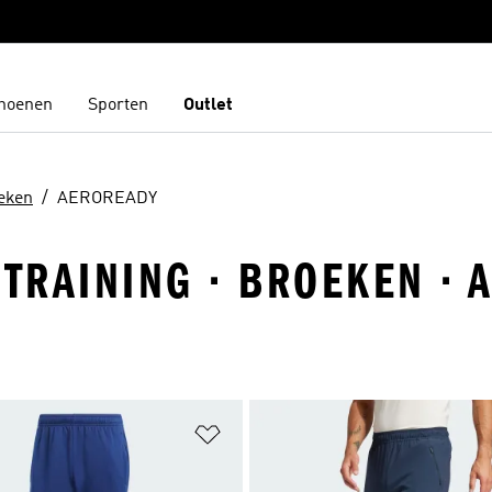
hoenen
Sporten
Outlet
eken
AEROREADY
 TRAINING · BROEKEN ·
t zetten
Op verlanglijst zetten