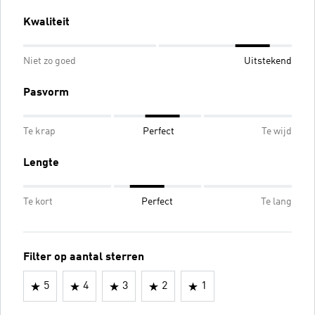
Kwaliteit
Niet zo goed
Uitstekend
Pasvorm
Te krap
Perfect
Te wijd
Lengte
Te kort
Perfect
Te lang
Filter op aantal sterren
5
4
3
2
1