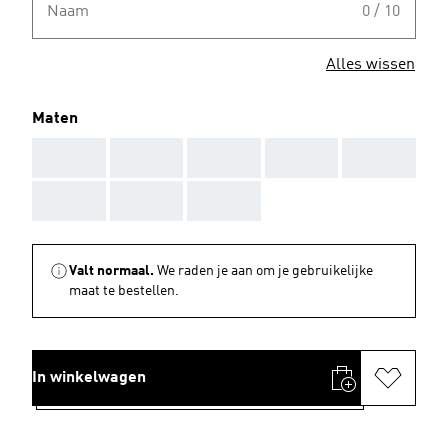
Naam
0 / 10
Alles wissen
Maten
AAA
AAA
AAA
AAA
AAA
AAA
AAA
AAA
Valt normaal.
We raden je aan om je gebruikelijke
maat te bestellen.
In winkelwagen