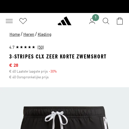
1
/
/
Home
Heren
Kleding
4.7
(50)
3-STRIPES CLX ZEER KORTE ZWEMSHORT
Afgeprijsde prijs
€ 28
€ 40 Laatste laagste prijs
-30%
Korting
€ 40 Oorspronkelijke prijs