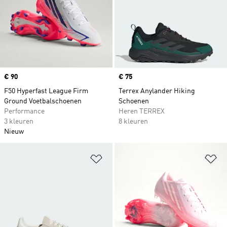
Price
€ 90
Price
€ 75
F50 Hyperfast League Firm
Terrex Anylander Hiking
Ground Voetbalschoenen
Schoenen
Performance
Heren TERREX
3 kleuren
8 kleuren
Nieuw
Op verlanglijst zetten
Op