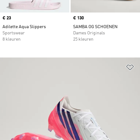
Price
€ 23
Price
€ 130
Adilette Aqua Slippers
SAMBA OG SCHOENEN
Sportswear
Dames Originals
8 kleuren
25 kleuren
Op