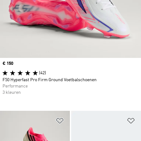
Price
€ 150
(42)
F50 Hyperfast Pro Firm Ground Voetbalschoenen
Performance
3 kleuren
Op verlanglijst zetten
Op