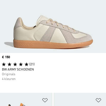
Price
€ 150
(21)
BW ARMY SCHOENEN
Originals
4 kleuren
Op verlanglijst zetten
Op