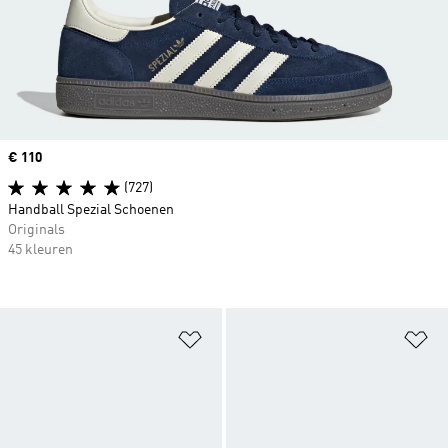
Price
€ 110
(727)
Handball Spezial Schoenen
Originals
45 kleuren
Op verlanglijst zetten
Op