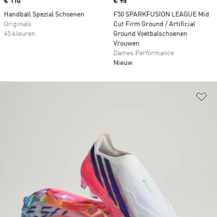
Price
€ 110
Price
€ 95
Handball Spezial Schoenen
F50 SPARKFUSION LEAGUE Mid
Originals
Cut Firm Ground / Artificial
45 kleuren
Ground Voetbalschoenen
Vrouwen
Dames Performance
Nieuw
Op