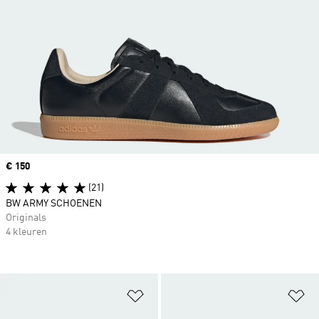
Price
€ 150
(21)
BW ARMY SCHOENEN
Originals
4 kleuren
Op verlanglijst zetten
Op