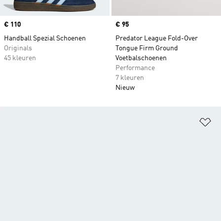
Price
€ 110
Price
€ 95
Handball Spezial Schoenen
Predator League Fold-Over
Originals
Tongue Firm Ground
45 kleuren
Voetbalschoenen
Performance
7 kleuren
Nieuw
Op