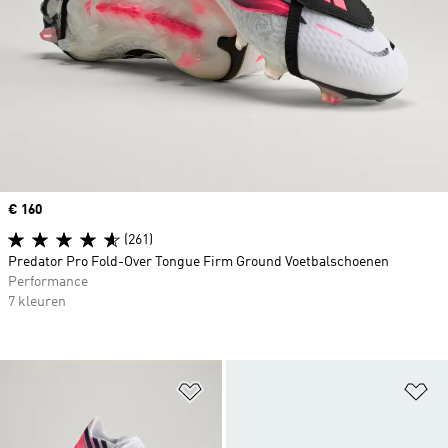
Price
€ 160
(261)
Predator Pro Fold-Over Tongue Firm Ground Voetbalschoenen
Performance
7 kleuren
Op verlanglijst zetten
Op