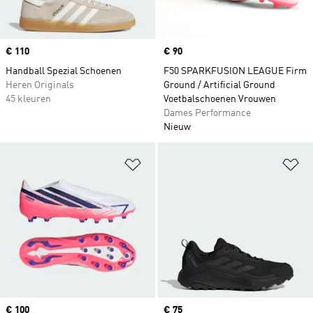
Price
€ 110
Price
€ 90
Handball Spezial Schoenen
F50 SPARKFUSION LEAGUE Firm
Heren Originals
Ground / Artificial Ground
45 kleuren
Voetbalschoenen Vrouwen
Dames Performance
Nieuw
Op verlanglijst zetten
Op
Price
€ 100
Price
€ 75