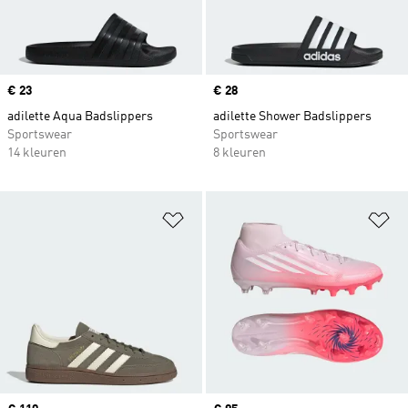
Price
€ 23
Price
€ 28
adilette Aqua Badslippers
adilette Shower Badslippers
Sportswear
Sportswear
14 kleuren
8 kleuren
Op verlanglijst zetten
Op