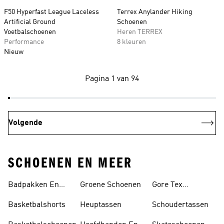
F50 Hyperfast League Laceless
Terrex Anylander Hiking
Artificial Ground
Schoenen
Voetbalschoenen
Heren TERREX
Performance
8 kleuren
Nieuw
Pagina 1 van 94
Volgende
SCHOENEN EN MEER
Badpakken En
Groene Schoenen
Gore Tex
Tankini's
Schoenen
Basketbalshorts
Heuptassen
Schoudertassen