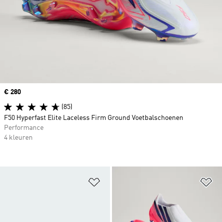
Price
€ 280
(85)
F50 Hyperfast Elite Laceless Firm Ground Voetbalschoenen
Performance
4 kleuren
Op verlanglijst zetten
Op