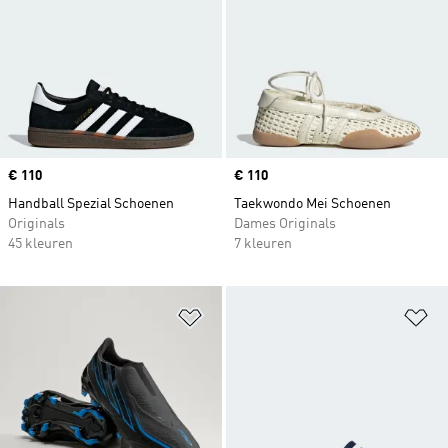
Price
€ 110
Price
€ 110
Handball Spezial Schoenen
Taekwondo Mei Schoenen
Originals
Dames Originals
45 kleuren
7 kleuren
Op verlanglijst zetten
Op