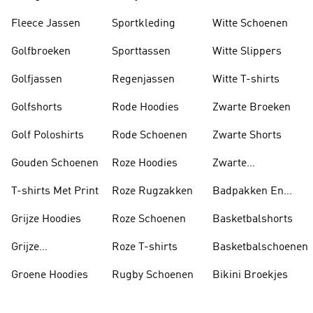
Fleece Jassen
Sportkleding
Witte Schoenen
Golfbroeken
Sporttassen
Witte Slippers
Golfjassen
Regenjassen
Witte T-shirts
Golfshorts
Rode Hoodies
Zwarte Broeken
Golf Poloshirts
Rode Schoenen
Zwarte Shorts
Gouden Schoenen
Roze Hoodies
Zwarte
Rugzakken
T-shirts Met Print
Roze Rugzakken
Badpakken En
Tankini's
Grijze Hoodies
Roze Schoenen
Basketbalshorts
Grijze
Roze T-shirts
Basketbalschoenen
Trainingspakken
Groene Hoodies
Rugby Schoenen
Bikini Broekjes