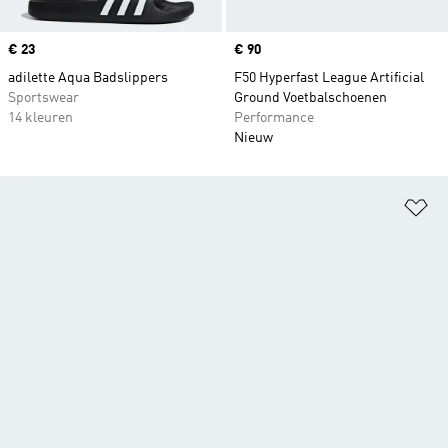
Price
€ 23
Price
€ 90
adilette Aqua Badslippers
F50 Hyperfast League Artificial
Sportswear
Ground Voetbalschoenen
14 kleuren
Performance
Nieuw
Op