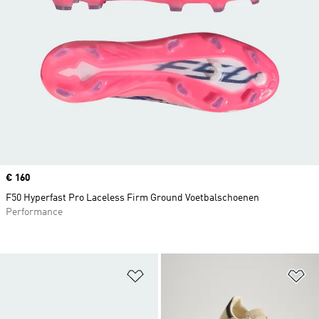
Price
€ 160
F50 Hyperfast Pro Laceless Firm Ground Voetbalschoenen
Performance
Op verlanglijst zetten
Op