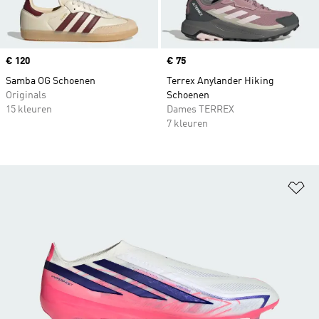
Price
€ 120
Price
€ 75
Samba OG Schoenen
Terrex Anylander Hiking
Originals
Schoenen
15 kleuren
Dames TERREX
7 kleuren
Op