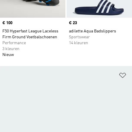
Price
€ 100
Price
€ 23
F50 Hyperfast League Laceless
adilette Aqua Badslippers
Firm Ground Voetbalschoenen
Sportswear
Performance
14 kleuren
3 kleuren
Nieuw
Op