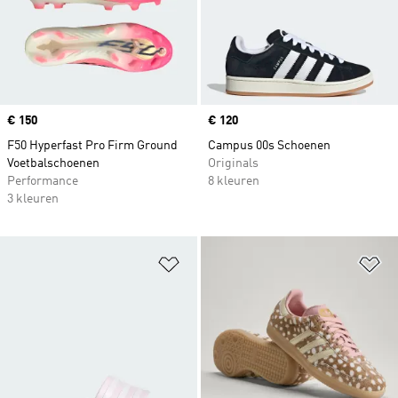
Price
€ 150
Price
€ 120
F50 Hyperfast Pro Firm Ground
Campus 00s Schoenen
Voetbalschoenen
Originals
Performance
8 kleuren
3 kleuren
Op verlanglijst zetten
Op