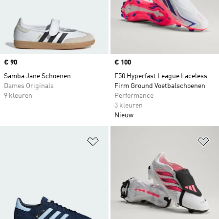
Price
€ 90
Price
€ 100
Samba Jane Schoenen
F50 Hyperfast League Laceless
Dames Originals
Firm Ground Voetbalschoenen
9 kleuren
Performance
3 kleuren
Nieuw
Op verlanglijst zetten
Op