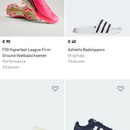
Price
€ 90
Price
€ 40
F50 Hyperfast League Firm
Adilette Badslippers
Ground Voetbalschoenen
Originals
Performance
3 kleuren
3 kleuren
Op verlanglijst zetten
Op