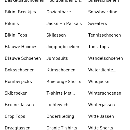
Basketbalschoenen
Hoofdbanden En
Skateschoenen
Zonnekleppen
Bikini Broekjes
Onzichtbare
Snowboarding
Sokken
Bikinis
Jacks En Parka's
Sweaters
Bikini Tops
Skijassen
Tennisschoenen
Blauwe Hoodies
Joggingbroeken
Tank Tops
Blauwe Schoenen
Jumpsuits
Wandelschoenen
Boksschoenen
Klimschoenen
Waterdichte
Jassen
Bomberjacks
Knielange Shorts
Windjacks
Skibroeken
T-shirts Met
Winterschoenen
Lange Mouwen
Bruine Jassen
Lichtewicht
Winterjassen
Jassen
Crop Tops
Onderkleding
Witte Jassen
Draagtassen
Oranje T-shirts
Witte Shorts