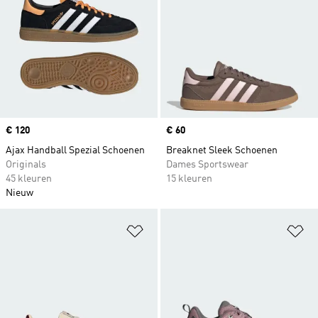
Price
€ 120
Price
€ 60
Ajax Handball Spezial Schoenen
Breaknet Sleek Schoenen
Originals
Dames Sportswear
45 kleuren
15 kleuren
Nieuw
Op verlanglijst zetten
Op