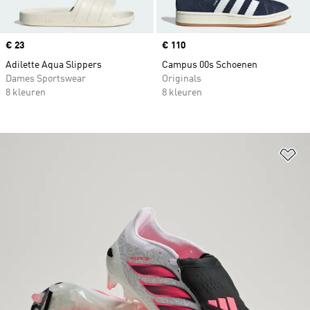
Price
€ 23
Price
€ 110
Adilette Aqua Slippers
Campus 00s Schoenen
Dames Sportswear
Originals
8 kleuren
8 kleuren
Op