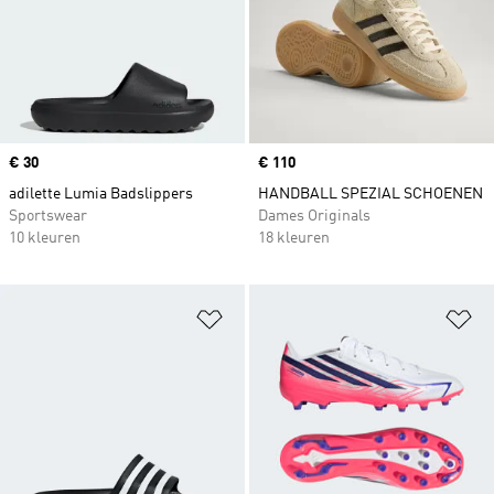
Price
€ 30
Price
€ 110
adilette Lumia Badslippers
HANDBALL SPEZIAL SCHOENEN
Sportswear
Dames Originals
10 kleuren
18 kleuren
Op verlanglijst zetten
Op