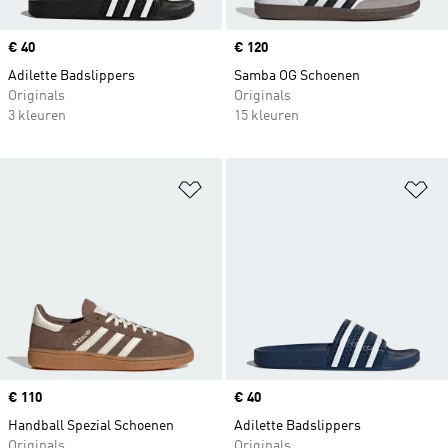
Price
€ 40
Price
€ 120
Adilette Badslippers
Samba OG Schoenen
Originals
Originals
3 kleuren
15 kleuren
Op verlanglijst zetten
Op
Price
€ 110
Price
€ 40
Handball Spezial Schoenen
Adilette Badslippers
Originals
Originals