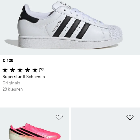
Price
€ 120
(75)
Superstar II Schoenen
Originals
28 kleuren
Op verlanglijst zetten
Op