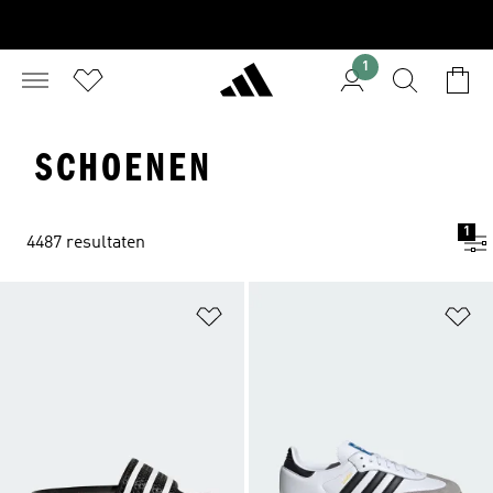
1
SCHOENEN
1
4487 resultaten
Op verlanglijst zetten
Op