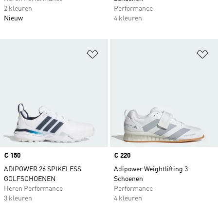
2 kleuren
Performance
Nieuw
4 kleuren
Op verlanglijst zetten
Op
Price
€ 150
Price
€ 220
ADIPOWER 26 SPIKELESS
Adipower Weightlifting 3
GOLFSCHOENEN
Schoenen
Heren Performance
Performance
3 kleuren
4 kleuren