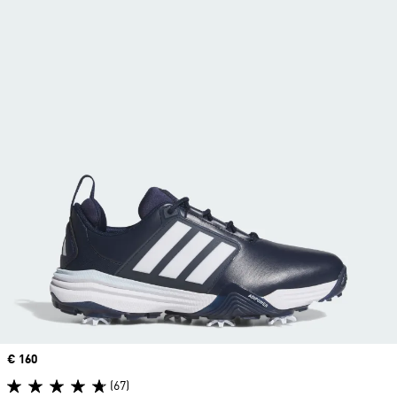
Price
€ 160
(67)