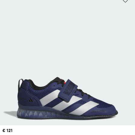
Current price
€ 121