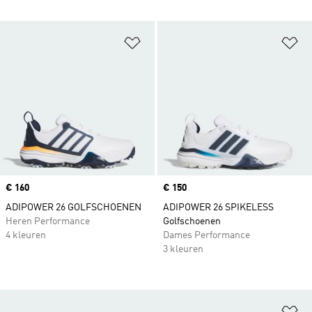
Op verlanglijst zetten
Op
Price
€ 160
Price
€ 150
ADIPOWER 26 GOLFSCHOENEN
ADIPOWER 26 SPIKELESS
Heren Performance
Golfschoenen
4 kleuren
Dames Performance
3 kleuren
Op