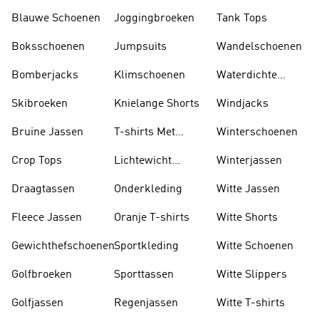
Blauwe Schoenen
Joggingbroeken
Tank Tops
Boksschoenen
Jumpsuits
Wandelschoenen
Bomberjacks
Klimschoenen
Waterdichte
Jassen
Skibroeken
Knielange Shorts
Windjacks
Bruine Jassen
T-shirts Met
Winterschoenen
Lange Mouwen
Crop Tops
Lichtewicht
Winterjassen
Jassen
Draagtassen
Onderkleding
Witte Jassen
Fleece Jassen
Oranje T-shirts
Witte Shorts
Gewichthefschoenen
Sportkleding
Witte Schoenen
Golfbroeken
Sporttassen
Witte Slippers
Golfjassen
Regenjassen
Witte T-shirts