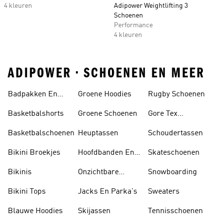
4 kleuren
Adipower Weightlifting 3
Schoenen
Performance
4 kleuren
ADIPOWER • SCHOENEN EN MEER
Badpakken En
Groene Hoodies
Rugby Schoenen
Tankini's
Basketbalshorts
Groene Schoenen
Gore Tex
Schoenen
Basketbalschoenen
Heuptassen
Schoudertassen
Bikini Broekjes
Hoofdbanden En
Skateschoenen
Zonnekleppen
Bikinis
Onzichtbare
Snowboarding
Sokken
Bikini Tops
Jacks En Parka's
Sweaters
Blauwe Hoodies
Skijassen
Tennisschoenen