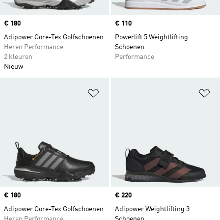
Price
€ 180
Price
€ 110
Adipower Gore-Tex Golfschoenen
Powerlift 5 Weightlifting
Heren Performance
Schoenen
2 kleuren
Performance
Nieuw
Op verlanglijst zetten
Op
Price
€ 180
Price
€ 220
Adipower Gore-Tex Golfschoenen
Adipower Weightlifting 3
Heren Performance
Schoenen