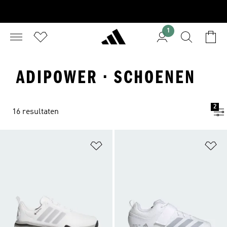
1
ADIPOWER · SCHOENEN
2
16 resultaten
Op verlanglijst zetten
Op