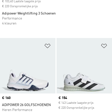
€ 103,40 Laatste laagste prijs
€ 220 Oorspronkelijke prijs
Adipower Weightlifting 3 Schoenen
Performance
4 kleuren
Op verlanglijst zetten
Op
Price
€ 160
Current price
€ 154
€ 143 Laatste laagste prijs
ADIPOWER 26 GOLFSCHOENEN
€ 220 Oorspronkelijke prijs
Heren Performance