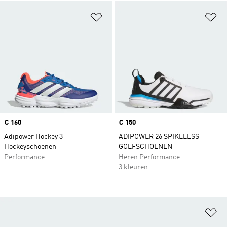
Op verlanglijst zetten
Op
Price
€ 160
Price
€ 150
Adipower Hockey 3
ADIPOWER 26 SPIKELESS
Hockeyschoenen
GOLFSCHOENEN
Performance
Heren Performance
3 kleuren
Op