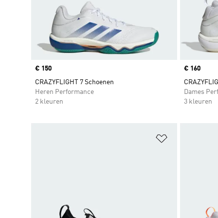
Price
€ 150
Price
€ 160
CRAZYFLIGHT 7 Schoenen
CRAZYFLIG
Heren Performance
Dames Per
2 kleuren
3 kleuren
Op verlanglijs