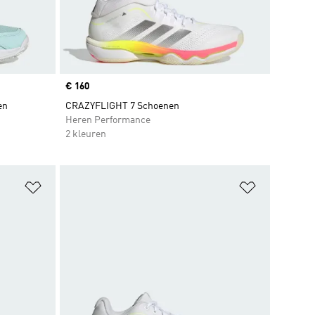
Price
€ 160
en
CRAZYFLIGHT 7 Schoenen
Heren Performance
2 kleuren
Op verlanglijst zetten
Op verlangl