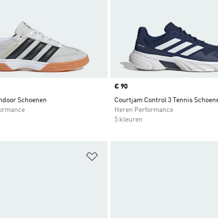
Price
€ 90
Indoor Schoenen
Courtjam Control 3 Tennis Schoen
formance
Heren Performance
5 kleuren
t zetten
Op verlanglijst zetten