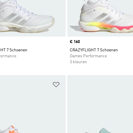
Price
€ 160
HT 7 Schoenen
CRAZYFLIGHT 7 Schoenen
formance
Dames Performance
3 kleuren
t zetten
Op verlanglijst zetten