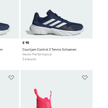
Price
€ 90
en
Courtjam Control 3 Tennis Schoenen
Heren Performance
5 kleuren
Op verlanglijst zetten
Op verlangl