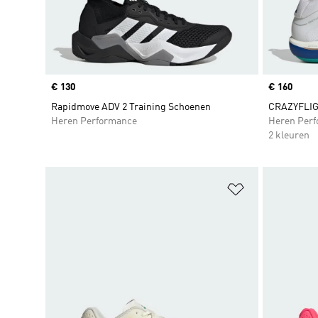
Price
€ 130
Price
€ 160
Rapidmove ADV 2 Training Schoenen
CRAZYFLIG
Heren Performance
Heren Per
2 kleuren
Op verlanglijs