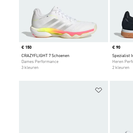
Price
€ 150
Price
€ 90
CRAZYFLIGHT 7 Schoenen
Spezialist 
Dames Performance
Heren Per
3 kleuren
2 kleuren
Op verlanglijs