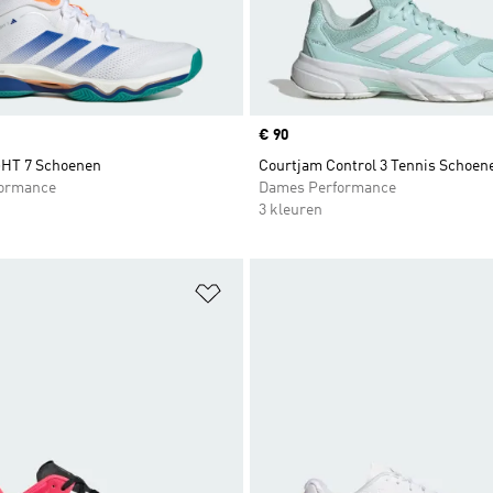
Price
€ 90
HT 7 Schoenen
Courtjam Control 3 Tennis Schoen
formance
Dames Performance
3 kleuren
t zetten
Op verlanglijst zetten