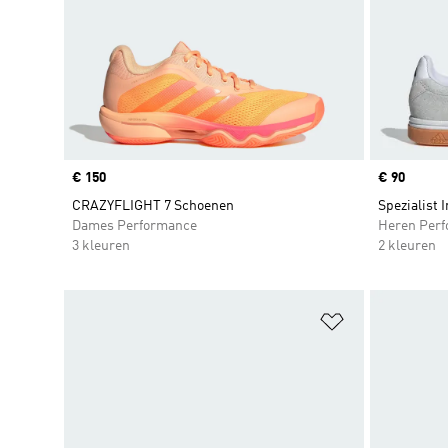
Price
€ 150
Price
€ 90
CRAZYFLIGHT 7 Schoenen
Spezialist 
Dames Performance
Heren Per
3 kleuren
2 kleuren
Op verlanglijs