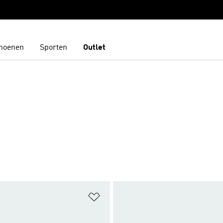
hoenen
Sporten
Outlet
N
t zetten
Op verlanglijst zetten