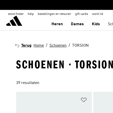
store finder
help
bestellingen en retouren
gift cards
word lid
Heren
Dames
Kids
Sc
Terug
Home
Schoenen
TORSION
SCHOENEN · TORSIO
39 resultaten
Op verlanglijs