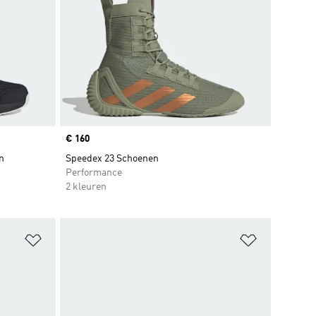
Price
€ 160
n
Speedex 23 Schoenen
Performance
2 kleuren
Op verlanglijst zetten
Op verlangl