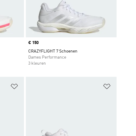
Price
€ 150
CRAZYFLIGHT 7 Schoenen
Dames Performance
3 kleuren
Op verlanglijst zetten
Op verlangl