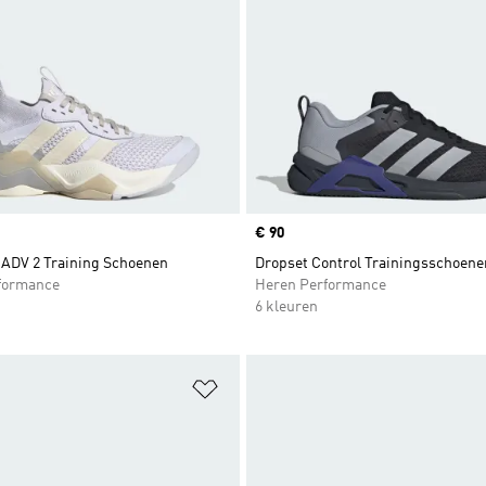
Price
€ 90
ADV 2 Training Schoenen
Dropset Control Trainingsschoene
formance
Heren Performance
6 kleuren
t zetten
Op verlanglijst zetten