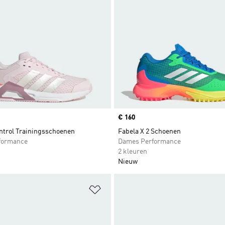
Price
€ 160
ntrol Trainingsschoenen
Fabela X 2 Schoenen
formance
Dames Performance
2 kleuren
Nieuw
t zetten
Op verlanglijst zetten