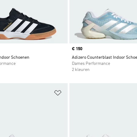
Price
€ 150
Indoor Schoenen
Adizero Counterblast Indoor Scho
formance
Dames Performance
2 kleuren
t zetten
Op verlanglijst zetten