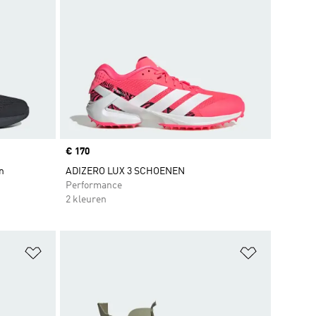
Price
€ 170
n
ADIZERO LUX 3 SCHOENEN
Performance
2 kleuren
Op verlanglijst zetten
Op verlangl