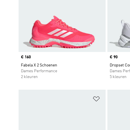
Price
€ 160
Price
€ 90
Fabela X 2 Schoenen
Dropset Co
Dames Performance
Dames Per
2 kleuren
5 kleuren
Op verlanglijs