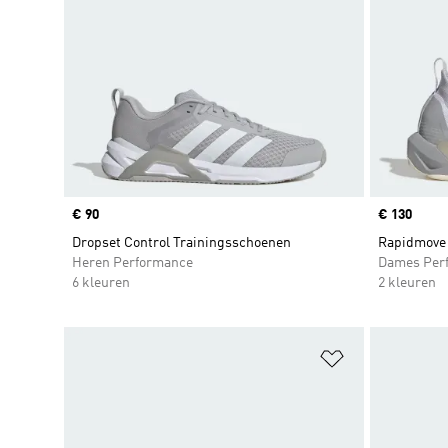
Price
€ 90
Price
€ 130
Dropset Control Trainingsschoenen
Rapidmove 
Heren Performance
Dames Per
6 kleuren
2 kleuren
Op verlanglijs