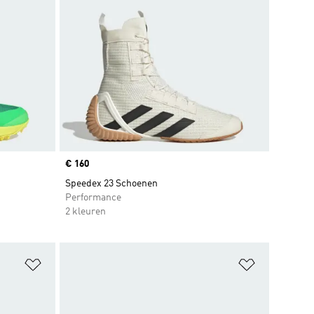
Price
€ 160
Speedex 23 Schoenen
Performance
2 kleuren
Op verlanglijst zetten
Op verlangl