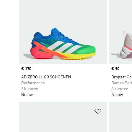
Price
€ 170
Price
€ 90
ADIZERO LUX 3 SCHOENEN
Dropset Co
Performance
Dames Per
2 kleuren
5 kleuren
Nieuw
Nieuw
Op verlanglijs