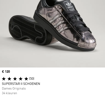
Price
€ 120
(50)
SUPERSTAR II SCHOENEN
Dames Originals
34 kleuren