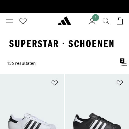
1
SUPERSTAR · SCHOENEN
2
136 resultaten
Op verlanglijst zetten
Op