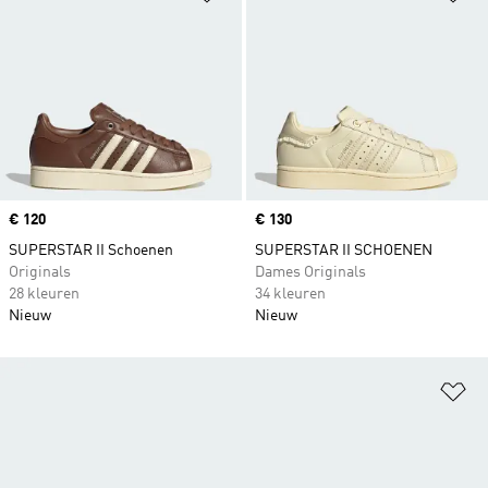
Price
€ 120
Price
€ 130
SUPERSTAR II Schoenen
SUPERSTAR II SCHOENEN
Originals
Dames Originals
28 kleuren
34 kleuren
Nieuw
Nieuw
Op