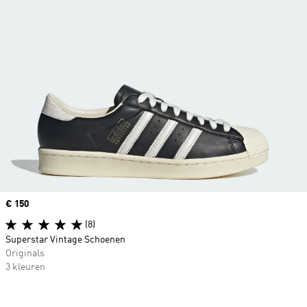
Price
€ 150
(8)
Superstar Vintage Schoenen
Originals
3 kleuren