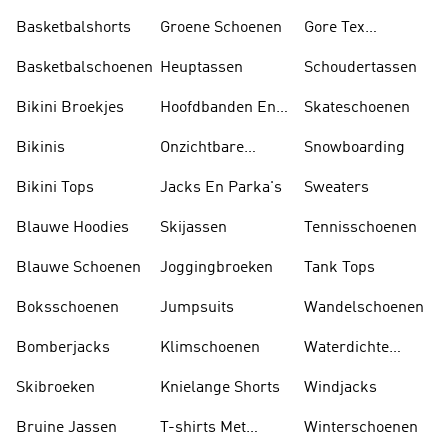
Tankini's
Basketbalshorts
Groene Schoenen
Gore Tex
Schoenen
Basketbalschoenen
Heuptassen
Schoudertassen
Bikini Broekjes
Hoofdbanden En
Skateschoenen
Zonnekleppen
Bikinis
Onzichtbare
Snowboarding
Sokken
Bikini Tops
Jacks En Parka's
Sweaters
Blauwe Hoodies
Skijassen
Tennisschoenen
Blauwe Schoenen
Joggingbroeken
Tank Tops
Boksschoenen
Jumpsuits
Wandelschoenen
Bomberjacks
Klimschoenen
Waterdichte
Jassen
Skibroeken
Knielange Shorts
Windjacks
Bruine Jassen
T-shirts Met
Winterschoenen