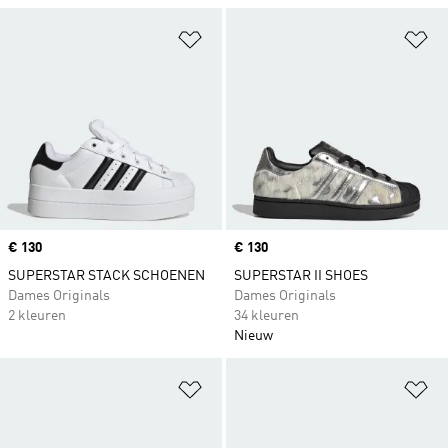
Op verlanglijst zetten
Op
Price
€ 130
Price
€ 130
SUPERSTAR STACK SCHOENEN
SUPERSTAR II SHOES
Dames Originals
Dames Originals
2 kleuren
34 kleuren
Nieuw
Op verlanglijst zetten
Op