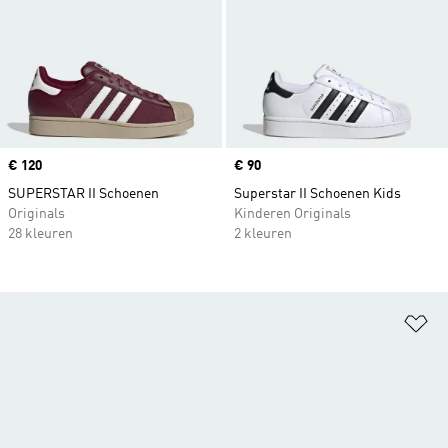
Price
€ 120
Price
€ 90
SUPERSTAR II Schoenen
Superstar II Schoenen Kids
Originals
Kinderen Originals
28 kleuren
2 kleuren
Op