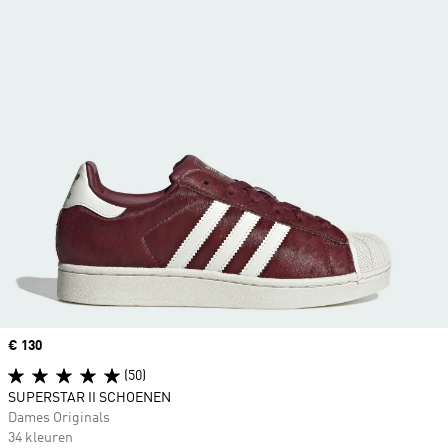
Price
€ 130
(50)
SUPERSTAR II SCHOENEN
Dames Originals
34 kleuren