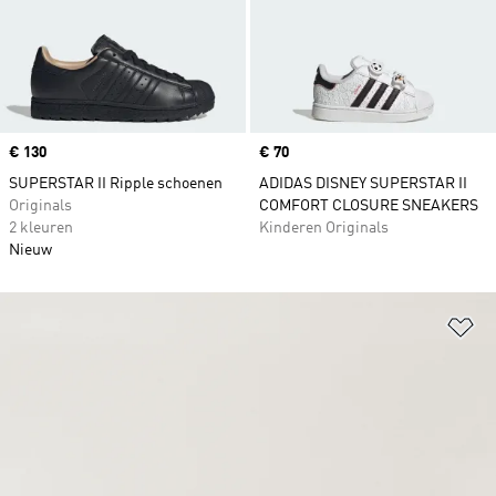
Price
€ 130
Price
€ 70
SUPERSTAR II Ripple schoenen
ADIDAS DISNEY SUPERSTAR II
Originals
COMFORT CLOSURE SNEAKERS
2 kleuren
Kinderen Originals
Nieuw
Op