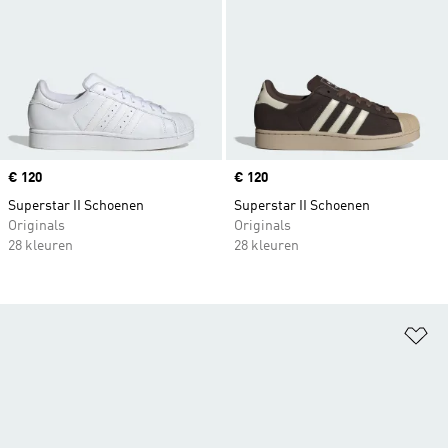
Price
€ 120
Price
€ 120
Superstar II Schoenen
Superstar II Schoenen
Originals
Originals
28 kleuren
28 kleuren
Op