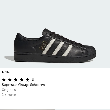
Price
€ 150
(8)
Superstar Vintage Schoenen
Originals
3 kleuren