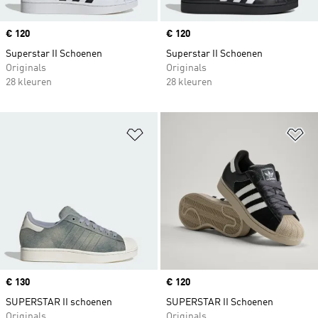
Price
€ 120
Price
€ 120
Superstar II Schoenen
Superstar II Schoenen
Originals
Originals
28 kleuren
28 kleuren
Op verlanglijst zetten
Op
Price
€ 130
Price
€ 120
SUPERSTAR II schoenen
SUPERSTAR II Schoenen
Originals
Originals