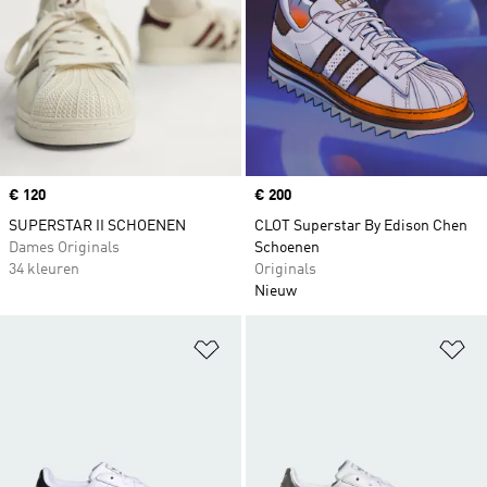
Price
€ 120
Price
€ 200
SUPERSTAR II SCHOENEN
CLOT Superstar By Edison Chen
Dames Originals
Schoenen
34 kleuren
Originals
Nieuw
Op verlanglijst zetten
Op