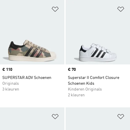
Op verlanglijst zetten
Op
Price
€ 110
Price
€ 70
SUPERSTAR ADV Schoenen
Superstar II Comfort Closure
Originals
Schoenen Kids
3 kleuren
Kinderen Originals
2 kleuren
Op verlanglijst zetten
Op