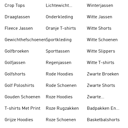
Lange Mouwen
Crop Tops
Lichtewicht
Winterjassen
Jassen
Draagtassen
Onderkleding
Witte Jassen
Fleece Jassen
Oranje T-shirts
Witte Shorts
Gewichthefschoenen
Sportkleding
Witte Schoenen
Golfbroeken
Sporttassen
Witte Slippers
Golfjassen
Regenjassen
Witte T-shirts
Golfshorts
Rode Hoodies
Zwarte Broeken
Golf Poloshirts
Rode Schoenen
Zwarte Shorts
Gouden Schoenen
Roze Hoodies
Zwarte
Rugzakken
T-shirts Met Print
Roze Rugzakken
Badpakken En
Tankini's
Grijze Hoodies
Roze Schoenen
Basketbalshorts