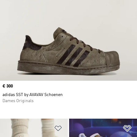
Price
€ 300
adidas SST by AVAVAV Schoenen
Dames Originals
Op verlanglijst zetten
Op