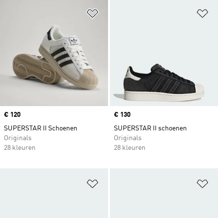
Op verlanglijst zetten
Op
Price
€ 120
Price
€ 130
SUPERSTAR II Schoenen
SUPERSTAR II schoenen
Originals
Originals
28 kleuren
28 kleuren
Op verlanglijst zetten
Op