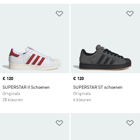
Op verlanglijst zetten
Op
Price
€ 120
Price
€ 120
SUPERSTAR II Schoenen
SUPERSTAR ST schoenen
Originals
Originals
28 kleuren
6 kleuren
Op verlanglijst zetten
Op