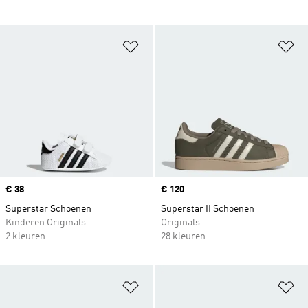
Op verlanglijst zetten
Op
Price
€ 38
Price
€ 120
Superstar Schoenen
Superstar II Schoenen
Kinderen Originals
Originals
2 kleuren
28 kleuren
Op verlanglijst zetten
Op