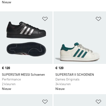
Nieuw
Op verlanglijst zetten
Op
Price
€ 120
Price
€ 120
SUPERSTAR MESSI Schoenen
SUPERSTAR II SCHOENEN
Performance
Dames Originals
2 kleuren
34 kleuren
Nieuw
Nieuw
Op verlanglijst zetten
Op