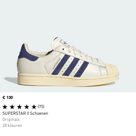
Price
€ 130
(75)
SUPERSTAR II Schoenen
Originals
28 kleuren