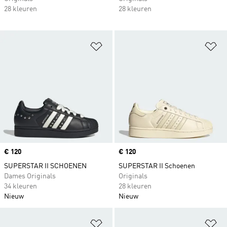
28 kleuren
28 kleuren
Op verlanglijst zetten
Op
Price
€ 120
Price
€ 120
SUPERSTAR II SCHOENEN
SUPERSTAR II Schoenen
Dames Originals
Originals
34 kleuren
28 kleuren
Nieuw
Nieuw
Op verlanglijst zetten
Op