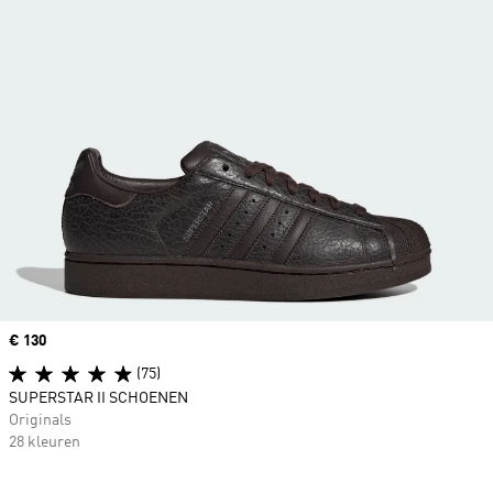
Price
€ 130
(75)
SUPERSTAR II SCHOENEN
Originals
28 kleuren