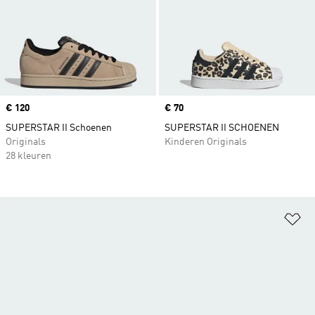
Price
€ 120
Price
€ 70
SUPERSTAR II Schoenen
SUPERSTAR II SCHOENEN
Originals
Kinderen Originals
28 kleuren
Op