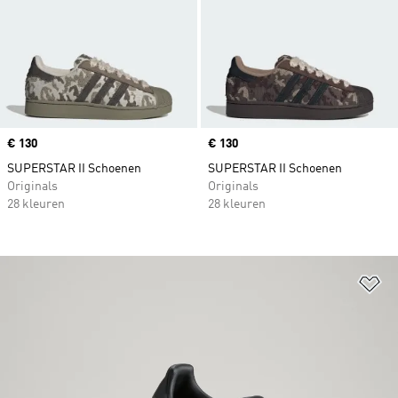
Price
€ 130
Price
€ 130
SUPERSTAR II Schoenen
SUPERSTAR II Schoenen
Originals
Originals
28 kleuren
28 kleuren
Op