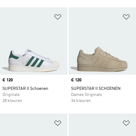
Op verlanglijst zetten
Op
Price
€ 120
Price
€ 120
SUPERSTAR II Schoenen
SUPERSTAR II SCHOENEN
Originals
Dames Originals
28 kleuren
34 kleuren
Op verlanglijst zetten
Op