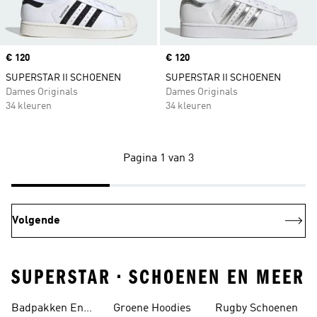
Price
€ 120
Price
€ 120
SUPERSTAR II SCHOENEN
SUPERSTAR II SCHOENEN
Dames Originals
Dames Originals
34 kleuren
34 kleuren
Pagina 1 van 3
Volgende
SUPERSTAR • SCHOENEN EN MEER
Badpakken En
Groene Hoodies
Rugby Schoenen