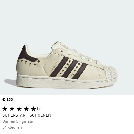
Price
€ 120
(50)
SUPERSTAR II SCHOENEN
Dames Originals
34 kleuren