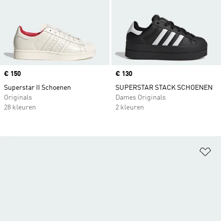
Price
€ 150
Price
€ 130
Superstar II Schoenen
SUPERSTAR STACK SCHOENEN
Originals
Dames Originals
28 kleuren
2 kleuren
Op