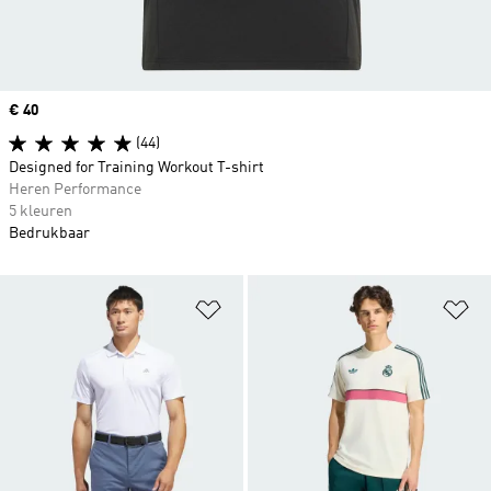
Price
€ 40
(44)
Designed for Training Workout T-shirt
Heren Performance
5 kleuren
Bedrukbaar
Op verlanglijst zetten
Op