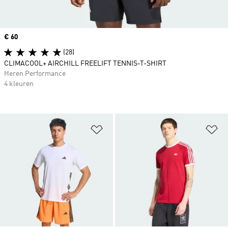
Price
€ 60
(28)
CLIMACOOL+ AIRCHILL FREELIFT TENNIS-T-SHIRT
Heren Performance
4 kleuren
Op verlanglijst zetten
Op