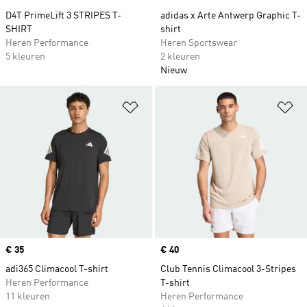
D4T PrimeLift 3 STRIPES T-
adidas x Arte Antwerp Graphic T-
SHIRT
shirt
Heren Performance
Heren Sportswear
5 kleuren
2 kleuren
Nieuw
Op verlanglijst zetten
Op
Price
€ 35
Price
€ 40
adi365 Climacool T-shirt
Club Tennis Climacool 3-Stripes
Heren Performance
T-shirt
11 kleuren
Heren Performance