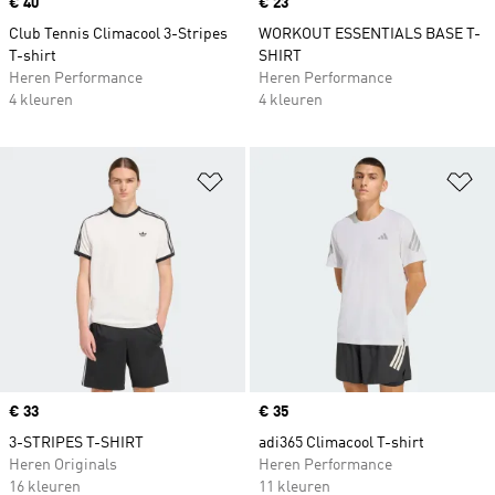
Price
€ 40
Price
€ 23
Club Tennis Climacool 3-Stripes
WORKOUT ESSENTIALS BASE T-
T-shirt
SHIRT
Heren Performance
Heren Performance
4 kleuren
4 kleuren
Op verlanglijst zetten
Op
Price
€ 33
Price
€ 35
3-STRIPES T-SHIRT
adi365 Climacool T-shirt
Heren Originals
Heren Performance
16 kleuren
11 kleuren