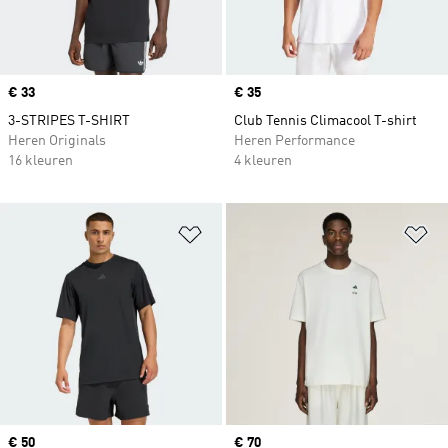
Price
€ 33
Price
€ 35
3-STRIPES T-SHIRT
Club Tennis Climacool T-shirt
Heren Originals
Heren Performance
16 kleuren
4 kleuren
Op verlanglijst zetten
Op
Price
€ 50
Price
€ 70