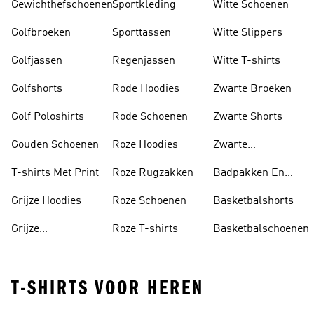
Gewichthefschoenen
Sportkleding
Witte Schoenen
Golfbroeken
Sporttassen
Witte Slippers
Golfjassen
Regenjassen
Witte T-shirts
Golfshorts
Rode Hoodies
Zwarte Broeken
Golf Poloshirts
Rode Schoenen
Zwarte Shorts
Gouden Schoenen
Roze Hoodies
Zwarte
Rugzakken
T-shirts Met Print
Roze Rugzakken
Badpakken En
Tankini's
Grijze Hoodies
Roze Schoenen
Basketbalshorts
Grijze
Roze T-shirts
Basketbalschoenen
Trainingspakken
T-SHIRTS VOOR HEREN