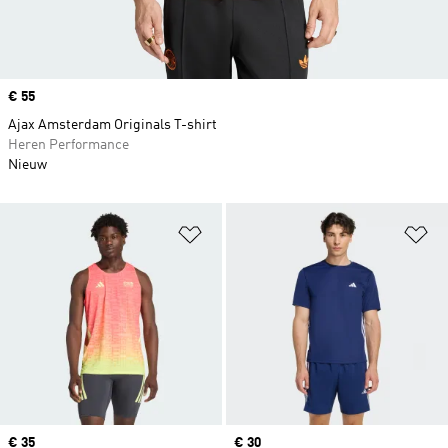
Price
€ 55
Ajax Amsterdam Originals T-shirt
Heren Performance
Nieuw
Op verlanglijst zetten
Op
Price
€ 35
Price
€ 30