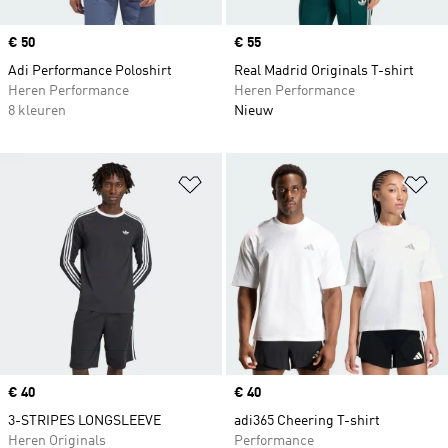
Price
€ 50
Price
€ 55
Adi Performance Poloshirt
Real Madrid Originals T-shirt
Heren Performance
Heren Performance
8 kleuren
Nieuw
Op verlanglijst zetten
Op
Price
€ 40
Price
€ 40
3-STRIPES LONGSLEEVE
adi365 Cheering T-shirt
Heren Originals
Performance