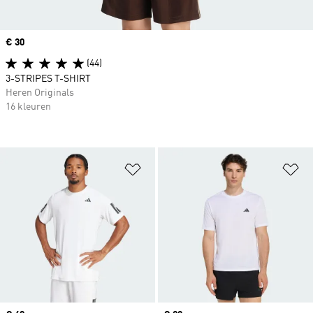
Price
€ 30
(44)
3-STRIPES T-SHIRT
Heren Originals
16 kleuren
Op verlanglijst zetten
Op