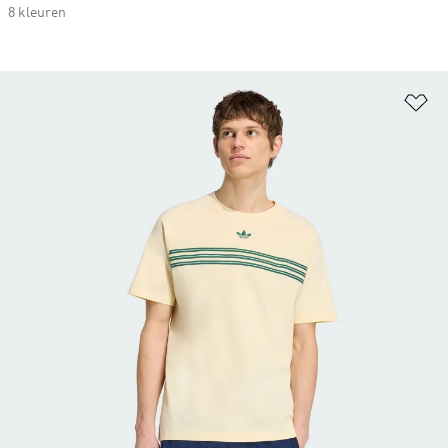
8 kleuren
Op