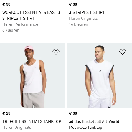
Price
€ 30
Price
€ 30
WORKOUT ESSENTIALS BASE 3-
3-STRIPES T-SHIRT
STRIPES T-SHIRT
Heren Originals
Heren Performance
16 kleuren
8 kleuren
Op verlanglijst zetten
Op
Price
€ 23
Price
€ 30
TREFOIL ESSENTIALS TANKTOP
adidas Basketball All-World
Heren Originals
Mouwloze Tanktop