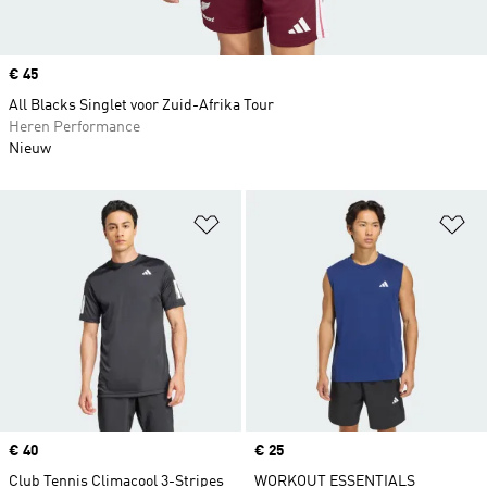
Price
€ 45
All Blacks Singlet voor Zuid-Afrika Tour
Heren Performance
Nieuw
Op verlanglijst zetten
Op
Price
€ 40
Price
€ 25
Club Tennis Climacool 3-Stripes
WORKOUT ESSENTIALS