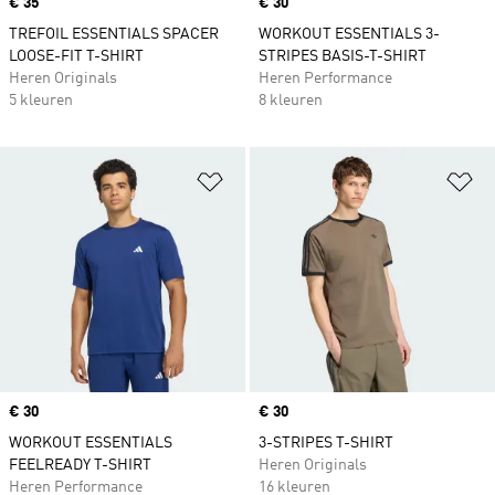
Price
€ 35
Price
€ 30
TREFOIL ESSENTIALS SPACER
WORKOUT ESSENTIALS 3-
LOOSE-FIT T-SHIRT
STRIPES BASIS-T-SHIRT
Heren Originals
Heren Performance
5 kleuren
8 kleuren
Op verlanglijst zetten
Op
Price
€ 30
Price
€ 30
WORKOUT ESSENTIALS
3-STRIPES T-SHIRT
FEELREADY T-SHIRT
Heren Originals
Heren Performance
16 kleuren