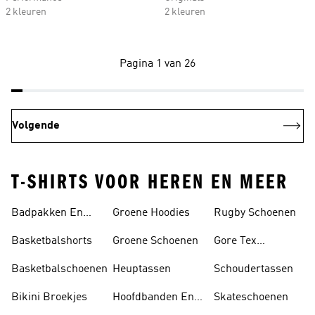
2 kleuren
2 kleuren
Pagina 1 van 26
Volgende
T-SHIRTS VOOR HEREN EN MEER
Badpakken En
Groene Hoodies
Rugby Schoenen
Tankini's
Basketbalshorts
Groene Schoenen
Gore Tex
Schoenen
Basketbalschoenen
Heuptassen
Schoudertassen
Bikini Broekjes
Hoofdbanden En
Skateschoenen
Zonnekleppen