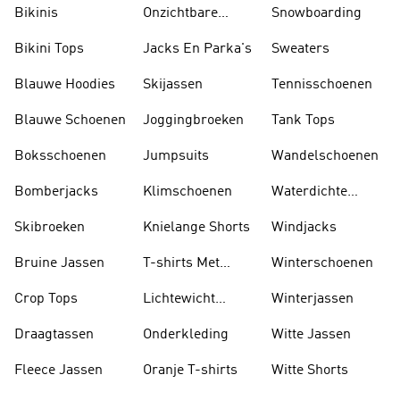
Bikinis
Onzichtbare
Snowboarding
Sokken
Bikini Tops
Jacks En Parka's
Sweaters
Blauwe Hoodies
Skijassen
Tennisschoenen
Blauwe Schoenen
Joggingbroeken
Tank Tops
Boksschoenen
Jumpsuits
Wandelschoenen
Bomberjacks
Klimschoenen
Waterdichte
Jassen
Skibroeken
Knielange Shorts
Windjacks
Bruine Jassen
T-shirts Met
Winterschoenen
Lange Mouwen
Crop Tops
Lichtewicht
Winterjassen
Jassen
Draagtassen
Onderkleding
Witte Jassen
Fleece Jassen
Oranje T-shirts
Witte Shorts