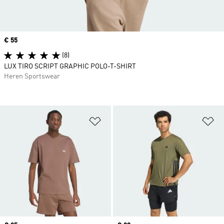
Price
€ 55
(8)
LUX TIRO SCRIPT GRAPHIC POLO-T-SHIRT
Heren Sportswear
Op verlanglijst zetten
Op