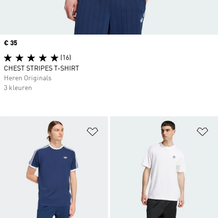
Price
€ 35
(16)
CHEST STRIPES T-SHIRT
Heren Originals
3 kleuren
Op verlanglijst zetten
Op