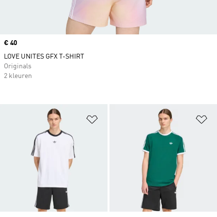
Price
€ 40
LOVE UNITES GFX T-SHIRT
Originals
2 kleuren
Op verlanglijst zetten
Op