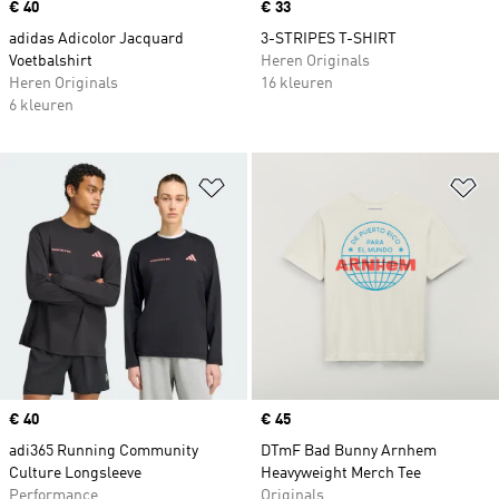
Price
€ 40
Price
€ 33
adidas Adicolor Jacquard
3-STRIPES T-SHIRT
Voetbalshirt
Heren Originals
Heren Originals
16 kleuren
6 kleuren
Op verlanglijst zetten
Op
Price
€ 40
Price
€ 45
adi365 Running Community
DTmF Bad Bunny Arnhem
Culture Longsleeve
Heavyweight Merch Tee
Performance
Originals