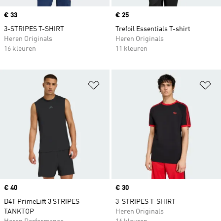
Price
€ 33
Price
€ 25
3-STRIPES T-SHIRT
Trefoil Essentials T-shirt
Heren Originals
Heren Originals
16 kleuren
11 kleuren
Op verlanglijst zetten
Op
Price
€ 40
Price
€ 30
D4T PrimeLift 3 STRIPES
3-STRIPES T-SHIRT
TANKTOP
Heren Originals