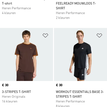
T-shirt
FEELREADY MOUWLOOS T-
Heren Performance
SHIRT
4 kleuren
Heren Performance
2 kleuren
Op verlanglijst zetten
Op
Price
€ 30
Price
€ 30
3-STRIPES T-SHIRT
WORKOUT ESSENTIALS BASE 3-
Heren Originals
STRIPES T-SHIRT
16 kleuren
Heren Performance
8 kleuren