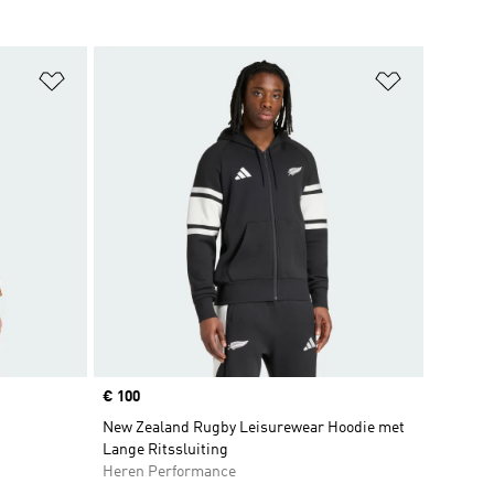
Op verlanglijst zetten
Op verlangl
Price
€ 100
New Zealand Rugby Leisurewear Hoodie met
Lange Ritssluiting
Heren Performance