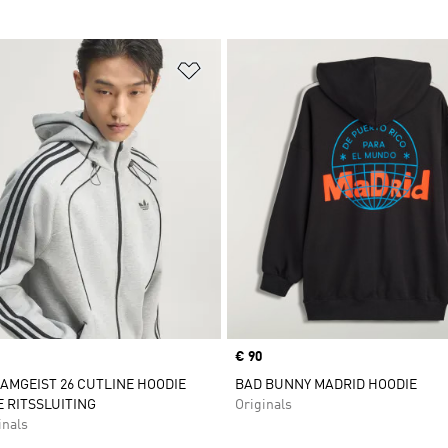
t zetten
Op verlanglijst zetten
Price
€ 90
AMGEIST 26 CUTLINE HOODIE
BAD BUNNY MADRID HOODIE
 RITSSLUITING
Originals
inals