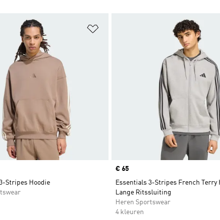
t zetten
Op verlanglijst zetten
Price
€ 65
3-Stripes Hoodie
Essentials 3-Stripes French Terry
tswear
Lange Ritssluiting
Heren Sportswear
4 kleuren