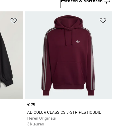
Filteren & Sorteren
Op verlanglijst zetten
Op verlangl
Price
€ 70
ADICOLOR CLASSICS 3-STRIPES HOODIE
Heren Originals
3 kleuren