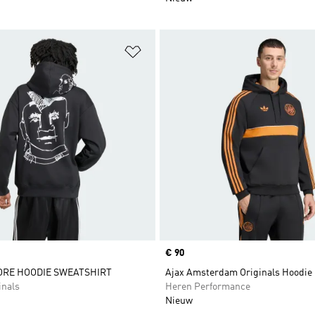
t zetten
Op verlanglijst zetten
Price
€ 90
ORE HOODIE SWEATSHIRT
Ajax Amsterdam Originals Hoodie
inals
Heren Performance
Nieuw