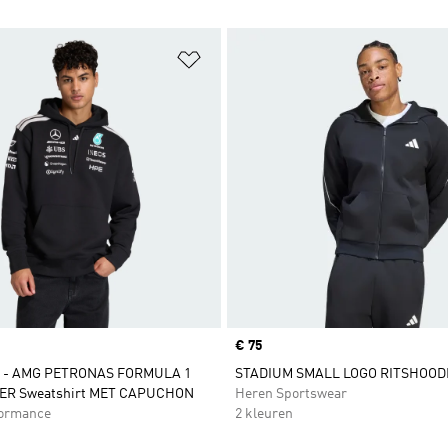
t zetten
Op verlanglijst zetten
Price
€ 75
 - AMG PETRONAS FORMULA 1
STADIUM SMALL LOGO RITSHOOD
ER Sweatshirt MET CAPUCHON
Heren Sportswear
formance
2 kleuren