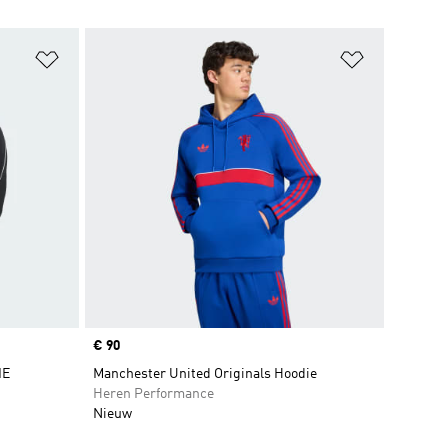
Op verlanglijst zetten
Op verlangl
Price
€ 90
IE
Manchester United Originals Hoodie
Heren Performance
Nieuw