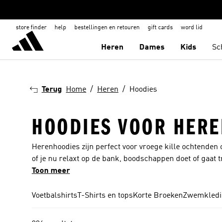
store finder
help
bestellingen en retouren
gift cards
word lid
Heren
Dames
Kids
Sc
Terug
Home
Heren
Hoodies
HOODIES VOOR HERE
Herenhoodies zijn perfect voor vroege kille ochtenden o
of je nu relaxt op de bank, boodschappen doet of gaat t
indruk. De hoodiecollectie heeft verschillende designs
Toon meer
collectie is essentieel als je een klassieke retro-look 
gardedesign. De legendarische zwarte, oversized ontwe
Voetbalshirts
T-Shirts en tops
Korte Broeken
Zwemkledi
zeer functionele AEROREADY-technologie zorgt voor de 
look zien met een hoodie voor heren in onder meer de 