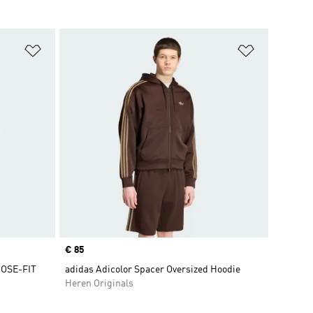
Op verlanglijst zetten
Op verlangl
Price
€ 85
OSE-FIT
adidas Adicolor Spacer Oversized Hoodie
Heren Originals