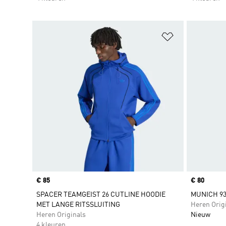
Op verlanglijs
Price
€ 85
Price
€ 80
SPACER TEAMGEIST 26 CUTLINE HOODIE
MUNICH 93
MET LANGE RITSSLUITING
Heren Orig
Heren Originals
Nieuw
4 kleuren