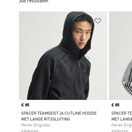
306 resultaten
Op verlanglijs
Price
€ 85
Price
€ 85
SPACER TEAMGEIST 26 CUTLINE HOODIE
SPACER TE
MET LANGE RITSSLUITING
MET LANGE
Heren Originals
Heren Orig
4 kleuren
4 kleuren