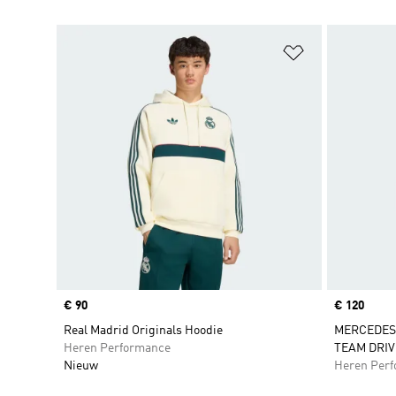
Op verlanglijs
Price
€ 90
Price
€ 120
Real Madrid Originals Hoodie
MERCEDES
Heren Performance
TEAM DRIV
Nieuw
Heren Per