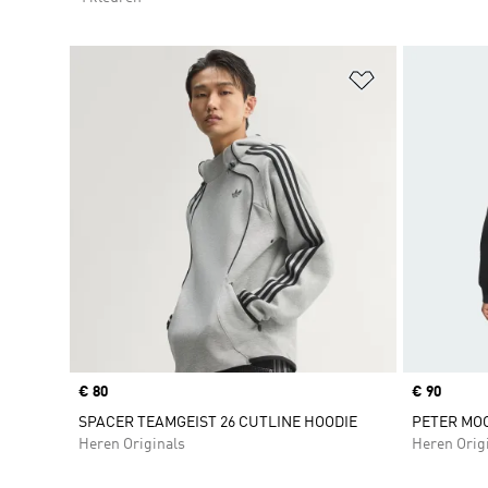
Op verlanglijs
Price
€ 80
Price
€ 90
SPACER TEAMGEIST 26 CUTLINE HOODIE
PETER MO
Heren Originals
Heren Orig