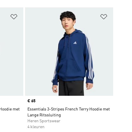
Op verlanglijst zetten
Op verlangl
Price
€ 65
 Hoodie met
Essentials 3-Stripes French Terry Hoodie met
Lange Ritssluiting
Heren Sportswear
4 kleuren