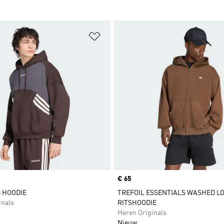
t zetten
Op verlanglijst zetten
Price
€ 65
 HOODIE
TREFOIL ESSENTIALS WASHED LO
inals
RITSHOODIE
Heren Originals
Nieuw