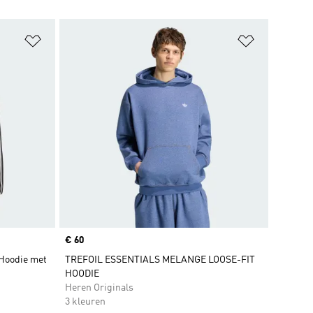
Op verlanglijst zetten
Op verlangl
Price
€ 60
 Hoodie met
TREFOIL ESSENTIALS MELANGE LOOSE-FIT
HOODIE
Heren Originals
3 kleuren