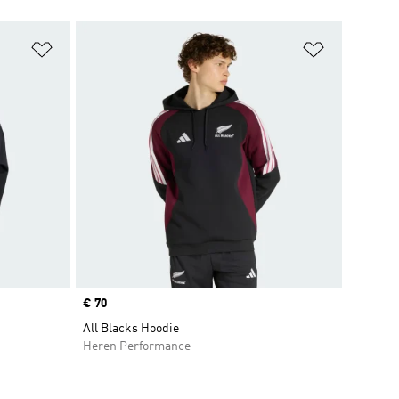
Op verlanglijst zetten
Op verlangl
Price
€ 70
All Blacks Hoodie
Heren Performance