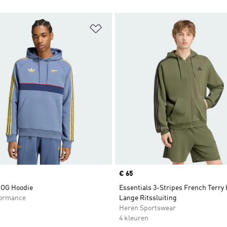
t zetten
Op verlanglijst zetten
Price
€ 65
 OG Hoodie
Essentials 3-Stripes French Terry
formance
Lange Ritssluiting
Heren Sportswear
4 kleuren