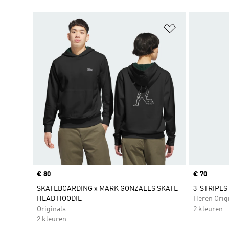
Op verlanglijs
Price
€ 80
Price
€ 70
SKATEBOARDING x MARK GONZALES SKATE
3-STRIPES
HEAD HOODIE
Heren Orig
Originals
2 kleuren
2 kleuren