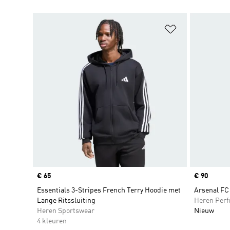
Op verlanglijs
Price
€ 65
Price
€ 90
Essentials 3-Stripes French Terry Hoodie met
Arsenal FC
Lange Ritssluiting
Heren Per
Heren Sportswear
Nieuw
4 kleuren