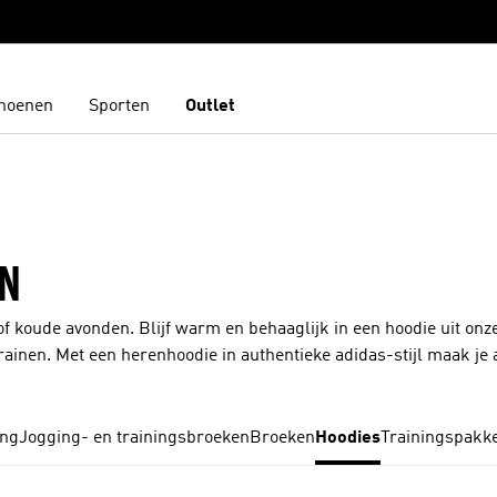
hoenen
Sporten
Outlet
N
f koude avonden. Blijf warm en behaaglijk in een hoodie uit onze
rainen. Met een herenhoodie in authentieke adidas-stijl maak je a
 en modellen die precies zijn afgestemd op jouw behoeften. De O
wilt creëren. De Y-3-collectie van Yohji Yamamoto staat bekend om
rpen van de designer zijn losvallend en hebben verschillende t
ng
Jogging- en trainingsbroeken
Broeken
Hoodies
Trainingspakk
temperatuurregulering van je herenhoodie. Laat je eigen unieke,
kleuren zwart, paars en rood.