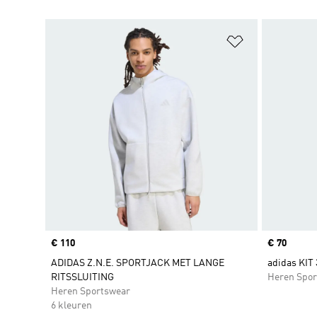
Op verlanglijs
Price
€ 110
Price
€ 70
ADIDAS Z.N.E. SPORTJACK MET LANGE
adidas KIT 
RITSSLUITING
Heren Spor
Heren Sportswear
6 kleuren