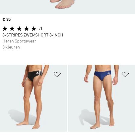
Price
€ 35
(7)
3-STRIPES ZWEMSHORT 8-INCH
Heren Sportswear
3 kleuren
Op verlanglijst zetten
Op