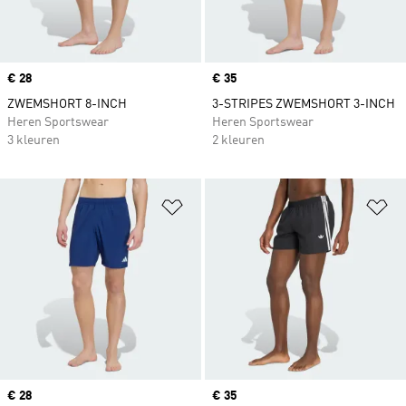
Price
€ 28
Price
€ 35
ZWEMSHORT 8-INCH
3-STRIPES ZWEMSHORT 3-INCH
Heren Sportswear
Heren Sportswear
3 kleuren
2 kleuren
Op verlanglijst zetten
Op
Price
€ 28
Price
€ 35