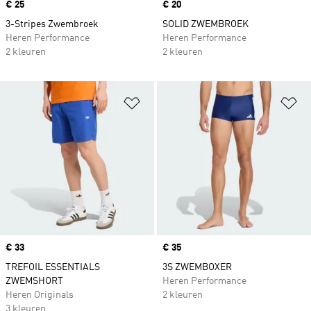
Price
€ 25
Price
€ 20
3-Stripes Zwembroek
SOLID ZWEMBROEK
Heren Performance
Heren Performance
2 kleuren
2 kleuren
Op verlanglijst zetten
Op
Price
€ 33
Price
€ 35
TREFOIL ESSENTIALS
3S ZWEMBOXER
ZWEMSHORT
Heren Performance
Heren Originals
2 kleuren
3 kleuren