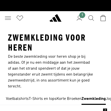
1
ZWEMKLEDING VOOR
HEREN
De beste zwemkleding voor heren shop je bij
adidas. Of je nu een middagje aan het zwembad
of aan het strand spendeert of dat je jouw
tegenstander eruit zwemt tijdens een belangrijke
zwemwedstrijd, in ons assortiment kun je goed
terecht.
Voetbalshirts
T-Shirts en tops
Korte Broeken
Zwemkleding
Jo
2