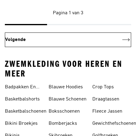
Pagina 1 van 3
Volgende
ZWEMKLEDING VOOR HEREN EN
MEER
Badpakken En
Blauwe Hoodies
Crop Tops
Tankini's
Basketbalshorts
Blauwe Schoenen
Draagtassen
Basketbalschoenen
Boksschoenen
Fleece Jassen
Bikini Broekjes
Bomberjacks
Gewichthefschoene
Bikinis
Skibroeken
Golfbroeken