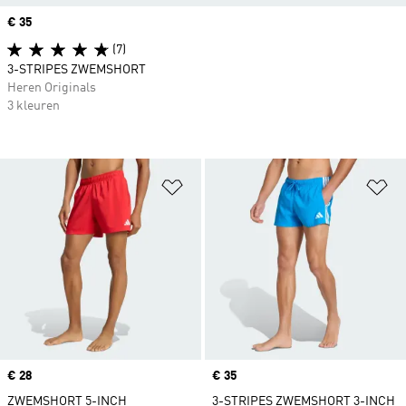
Price
€ 35
(7)
3-STRIPES ZWEMSHORT
Heren Originals
3 kleuren
Op verlanglijst zetten
Op
Price
€ 28
Price
€ 35
ZWEMSHORT 5-INCH
3-STRIPES ZWEMSHORT 3-INCH