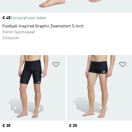
Price
€ 45
Exclusief voor leden
Football-Inspired Graphic Zwemshort 5-Inch
Heren Sportswear
3 kleuren
Op verlanglijst zetten
Op
Price
€ 35
Price
€ 25