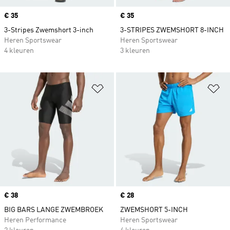
Price
€ 35
Price
€ 35
3-Stripes Zwemshort 3-inch
3-STRIPES ZWEMSHORT 8-INCH
Heren Sportswear
Heren Sportswear
4 kleuren
3 kleuren
Op verlanglijst zetten
Op
Price
€ 38
Price
€ 28
BIG BARS LANGE ZWEMBROEK
ZWEMSHORT 5-INCH
Heren Performance
Heren Sportswear