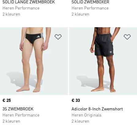
SOLID LANGE ZWEMBROEK
SOLID ZWEMBOXER
Heren Performance
Heren Performance
2 kleuren
2 kleuren
Op verlanglijst zetten
Op
Price
€ 25
Price
€ 33
3S ZWEMBROEK
Adicolor 8-Inch Zwemshort
Heren Performance
Heren Originals
2 kleuren
2 kleuren