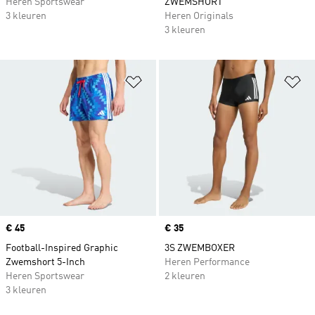
Heren Sportswear
ZWEMSHORT
3 kleuren
Heren Originals
3 kleuren
Op verlanglijst zetten
Op
Price
€ 45
Price
€ 35
Football-Inspired Graphic
3S ZWEMBOXER
Zwemshort 5-Inch
Heren Performance
Heren Sportswear
2 kleuren
3 kleuren