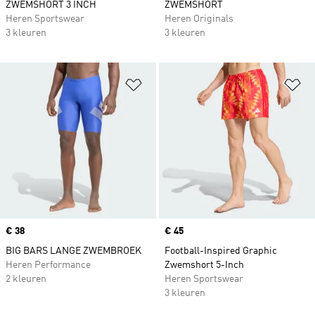
ZWEMSHORT 3 INCH
ZWEMSHORT
Heren Sportswear
Heren Originals
3 kleuren
3 kleuren
Op verlanglijst zetten
Op
Price
€ 38
Price
€ 45
BIG BARS LANGE ZWEMBROEK
Football-Inspired Graphic
Heren Performance
Zwemshort 5-Inch
2 kleuren
Heren Sportswear
3 kleuren