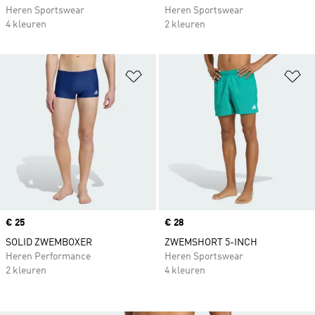
Heren Sportswear
Heren Sportswear
4 kleuren
2 kleuren
Op verlanglijst zetten
Op
Price
€ 25
Price
€ 28
SOLID ZWEMBOXER
ZWEMSHORT 5-INCH
Heren Performance
Heren Sportswear
2 kleuren
4 kleuren