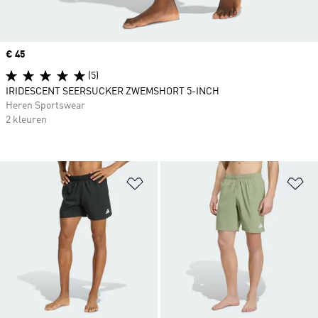
Price
€ 45
(5)
IRIDESCENT SEERSUCKER ZWEMSHORT 5-INCH
Heren Sportswear
2 kleuren
Op verlanglijst zetten
Op