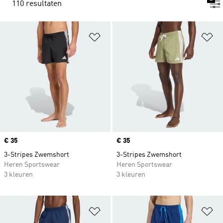
110 resultaten
Op verlanglijst zetten
Op
Price
€ 35
Price
€ 35
3-Stripes Zwemshort
3-Stripes Zwemshort
Heren Sportswear
Heren Sportswear
3 kleuren
3 kleuren
Op verlanglijst zetten
Op