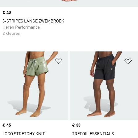
Price
€ 40
3-STRIPES LANGE ZWEMBROEK
Heren Performance
2 kleuren
Op verlanglijst zetten
Op
Price
€ 45
Price
€ 33
LOGO STRETCHY KNIT
TREFOIL ESSENTIALS