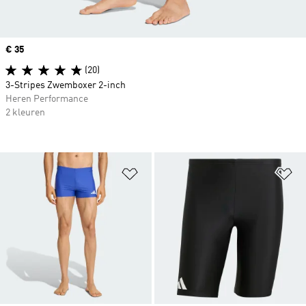
Price
€ 35
(20)
3-Stripes Zwemboxer 2-inch
Heren Performance
2 kleuren
Op verlanglijst zetten
Op