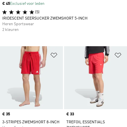
Price
€ 45
Exclusief voor leden
(5)
IRIDESCENT SEERSUCKER ZWEMSHORT 5-INCH
Heren Sportswear
2 kleuren
Op verlanglijst zetten
Op
Price
€ 35
Price
€ 33
3-STRIPES ZWEMSHORT 8-INCH
TREFOIL ESSENTIALS