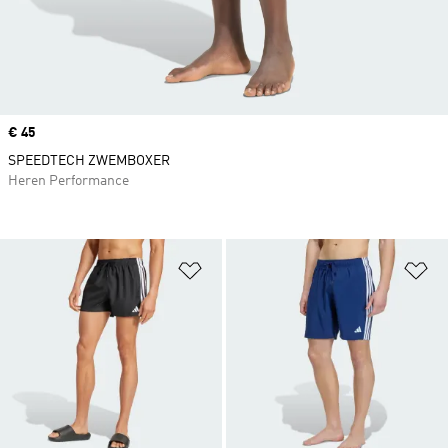
Price
€ 45
SPEEDTECH ZWEMBOXER
Heren Performance
Op verlanglijst zetten
Op