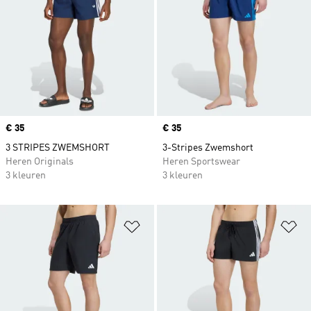
Price
€ 35
Price
€ 35
3 STRIPES ZWEMSHORT
3-Stripes Zwemshort
Heren Originals
Heren Sportswear
3 kleuren
3 kleuren
Op verlanglijst zetten
Op