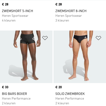
Price
€ 28
Price
€ 28
ZWEMSHORT 5-INCH
ZWEMSHORT 8-INCH
Heren Sportswear
Heren Sportswear
4 kleuren
3 kleuren
Op verlanglijst zetten
Op
Price
€ 33
Price
€ 20
BIG BARS BOXER
SOLID ZWEMBROEK
Heren Performance
Heren Performance
2 kleuren
2 kleuren