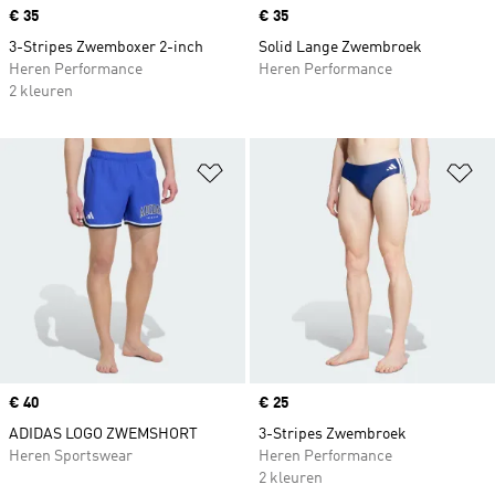
Price
€ 35
Price
€ 35
3-Stripes Zwemboxer 2-inch
Solid Lange Zwembroek
Heren Performance
Heren Performance
2 kleuren
Op verlanglijst zetten
Op
Price
€ 40
Price
€ 25
ADIDAS LOGO ZWEMSHORT
3-Stripes Zwembroek
Heren Sportswear
Heren Performance
2 kleuren