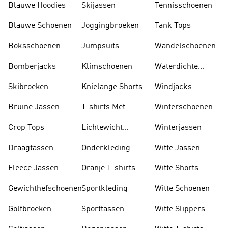
Blauwe Hoodies
Skijassen
Tennisschoenen
Blauwe Schoenen
Joggingbroeken
Tank Tops
Boksschoenen
Jumpsuits
Wandelschoenen
Bomberjacks
Klimschoenen
Waterdichte
Jassen
Skibroeken
Knielange Shorts
Windjacks
Bruine Jassen
T-shirts Met
Winterschoenen
Lange Mouwen
Crop Tops
Lichtewicht
Winterjassen
Jassen
Draagtassen
Onderkleding
Witte Jassen
Fleece Jassen
Oranje T-shirts
Witte Shorts
Gewichthefschoenen
Sportkleding
Witte Schoenen
Golfbroeken
Sporttassen
Witte Slippers