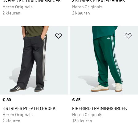
OVERSIZED TRAININGSBROEK
3 STRIPES PLEATED BROEK
Heren Originals
Heren Originals
2 kleuren
2 kleuren
Op verlanglijst zetten
Op
Price
€ 80
Price
€ 65
3 STRIPES PLEATED BROEK
FIREBIRD TRAININGSBROEK
Heren Originals
Heren Originals
2 kleuren
18 kleuren