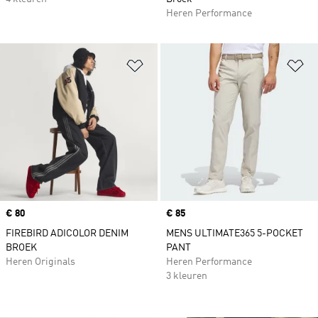
Heren Performance
Op verlanglijst zetten
Op
Price
€ 80
Price
€ 85
FIREBIRD ADICOLOR DENIM
MENS ULTIMATE365 5-POCKET
BROEK
PANT
Heren Originals
Heren Performance
3 kleuren