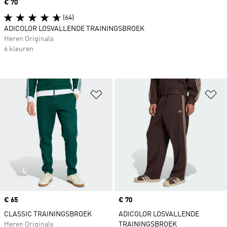
Price
€ 70
(64)
ADICOLOR LOSVALLENDE TRAININGSBROEK
Heren Originals
6 kleuren
Op verlanglijst zetten
Op
Price
€ 65
Price
€ 70
CLASSIC TRAININGSBROEK
ADICOLOR LOSVALLENDE
Heren Originals
TRAININGSBROEK