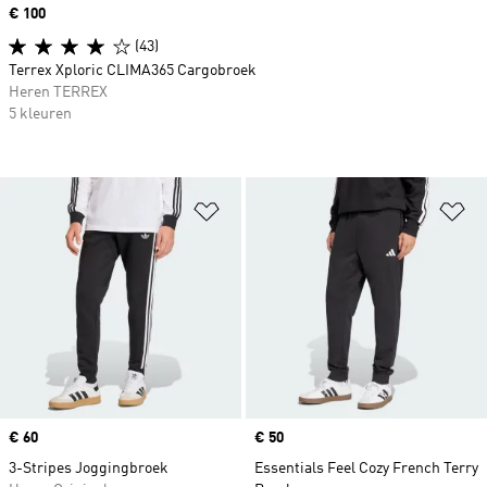
Price
€ 100
(43)
Terrex Xploric CLIMA365 Cargobroek
Heren TERREX
5 kleuren
Op verlanglijst zetten
Op
Price
€ 60
Price
€ 50
3-Stripes Joggingbroek
Essentials Feel Cozy French Terry