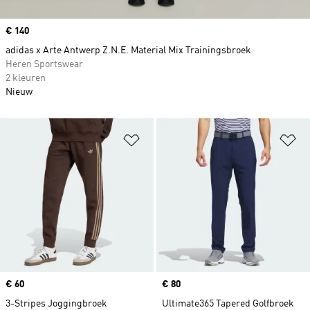
Price
€ 140
adidas x Arte Antwerp Z.N.E. Material Mix Trainingsbroek
Heren Sportswear
2 kleuren
Nieuw
Op verlanglijst zetten
Op
Price
€ 60
Price
€ 80
3-Stripes Joggingbroek
Ultimate365 Tapered Golfbroek