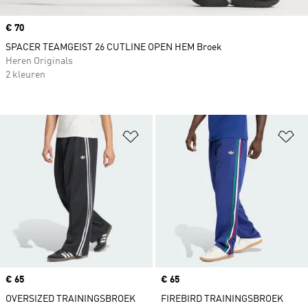
Price
€ 70
SPACER TEAMGEIST 26 CUTLINE OPEN HEM Broek
Heren Originals
2 kleuren
Op verlanglijst zetten
Op
Price
€ 65
Price
€ 65
OVERSIZED TRAININGSBROEK
FIREBIRD TRAININGSBROEK