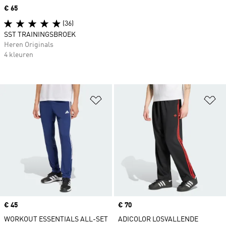
Price
€ 65
(36)
SST TRAININGSBROEK
Heren Originals
4 kleuren
Op verlanglijst zetten
Op
Price
€ 45
Price
€ 70
WORKOUT ESSENTIALS ALL-SET
ADICOLOR LOSVALLENDE