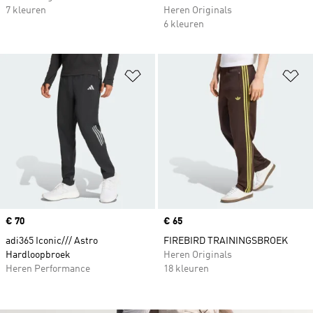
7 kleuren
Heren Originals
6 kleuren
Op verlanglijst zetten
Op
Price
€ 70
Price
€ 65
adi365 Iconic/// Astro
FIREBIRD TRAININGSBROEK
Hardloopbroek
Heren Originals
Heren Performance
18 kleuren