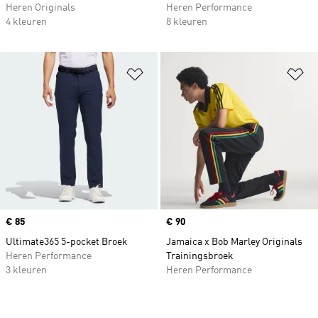
Heren Originals
Heren Performance
4 kleuren
8 kleuren
Op verlanglijst zetten
Op
Price
€ 85
Price
€ 90
Ultimate365 5-pocket Broek
Jamaica x Bob Marley Originals
Heren Performance
Trainingsbroek
3 kleuren
Heren Performance