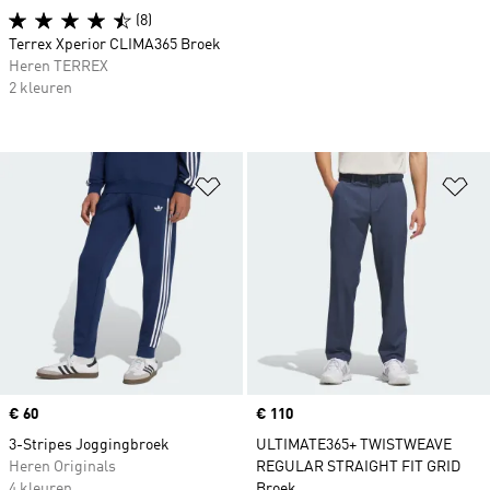
(8)
Terrex Xperior CLIMA365 Broek
Heren TERREX
2 kleuren
Op verlanglijst zetten
Op
Price
€ 60
Price
€ 110
3-Stripes Joggingbroek
ULTIMATE365+ TWISTWEAVE
Heren Originals
REGULAR STRAIGHT FIT GRID
4 kleuren
Broek