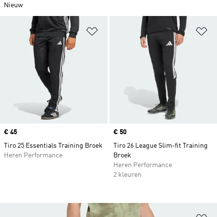
Nieuw
Op verlanglijst zetten
Op
Price
€ 45
Price
€ 50
Tiro 25 Essentials Training Broek
Tiro 26 League Slim-fit Training
Heren Performance
Broek
Heren Performance
2 kleuren
Op