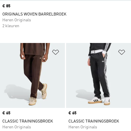
Price
€ 85
ORIGINALS WOVEN BARRELBROEK
Heren Originals
2 kleuren
Op verlanglijst zetten
Op
Price
€ 65
Price
€ 65
CLASSIC TRAININGSBROEK
CLASSIC TRAININGSBROEK
Heren Originals
Heren Originals