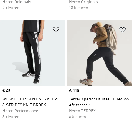
Heren Originals
Heren Originals
2 kleuren
18 kleuren
Op verlanglijst zetten
Op
Price
€ 45
Price
€ 110
WORKOUT ESSENTIALS ALL-SET
Terrex Xperior Utilitas CLIMA365
3-STRIPES KNIT BROEK
Afritsbroek
Heren Performance
Heren TERREX
3 kleuren
6 kleuren