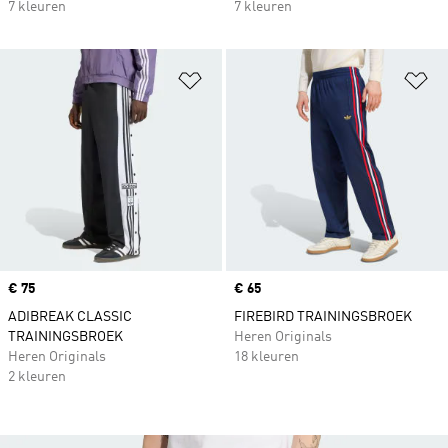
7 kleuren
7 kleuren
Op verlanglijst zetten
Op
Price
€ 75
Price
€ 65
ADIBREAK CLASSIC
FIREBIRD TRAININGSBROEK
TRAININGSBROEK
Heren Originals
Heren Originals
18 kleuren
2 kleuren