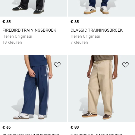
Price
€ 65
Price
€ 65
FIREBIRD TRAININGSBROEK
CLASSIC TRAININGSBROEK
Heren Originals
Heren Originals
18 kleuren
7 kleuren
Op verlanglijst zetten
Op
Price
€ 65
Price
€ 80