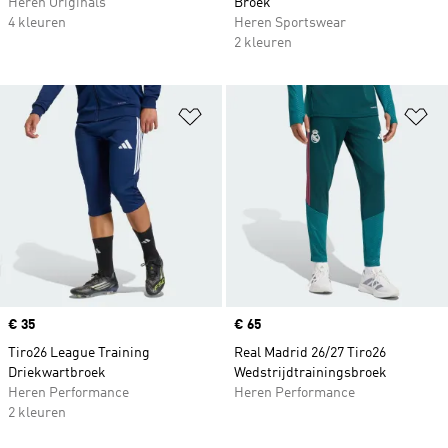
Heren Originals
Broek
4 kleuren
Heren Sportswear
2 kleuren
Op verlanglijst zetten
Op
Price
€ 35
Price
€ 65
Tiro26 League Training
Real Madrid 26/27 Tiro26
Driekwartbroek
Wedstrijdtrainingsbroek
Heren Performance
Heren Performance
2 kleuren