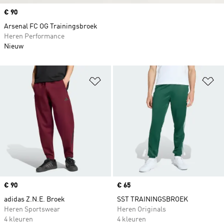
Price
€ 90
Arsenal FC OG Trainingsbroek
Heren Performance
Nieuw
Op verlanglijst zetten
Op
Price
€ 90
Price
€ 65
adidas Z.N.E. Broek
SST TRAININGSBROEK
Heren Sportswear
Heren Originals
4 kleuren
4 kleuren