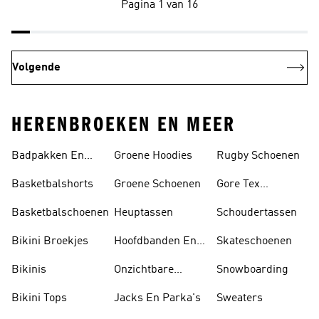
Pagina 1 van 16
Volgende
HERENBROEKEN EN MEER
Badpakken En
Groene Hoodies
Rugby Schoenen
Tankini's
Basketbalshorts
Groene Schoenen
Gore Tex
Schoenen
Basketbalschoenen
Heuptassen
Schoudertassen
Bikini Broekjes
Hoofdbanden En
Skateschoenen
Zonnekleppen
Bikinis
Onzichtbare
Snowboarding
Sokken
Bikini Tops
Jacks En Parka's
Sweaters