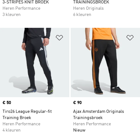
3-STRIPES KNIT BROEK
TRAININGSBROEK
Heren Performance
Heren Originals
3 kleuren
6 kleuren
Op verlanglijst zetten
Op
Price
€ 50
Price
€ 90
Tiro26 League Regular-fit
Ajax Amsterdam Originals
Training Broek
Trainingsbroek
Heren Performance
Heren Performance
4 kleuren
Nieuw