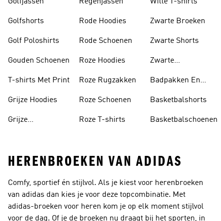
Golfjassen
Regenjassen
Witte T-shirts
Golfshorts
Rode Hoodies
Zwarte Broeken
Golf Poloshirts
Rode Schoenen
Zwarte Shorts
Gouden Schoenen
Roze Hoodies
Zwarte
Rugzakken
T-shirts Met Print
Roze Rugzakken
Badpakken En
Tankini's
Grijze Hoodies
Roze Schoenen
Basketbalshorts
Grijze
Roze T-shirts
Basketbalschoenen
Trainingspakken
HERENBROEKEN VAN ADIDAS
Comfy, sportief én stijlvol. Als je kiest voor
herenbroeken
van adidas dan kies je voor deze topcombinatie. Met
adidas-broeken voor heren kom je op elk moment stijlvol
voor de dag. Of je de
broeken
nu draagt bij het sporten, in