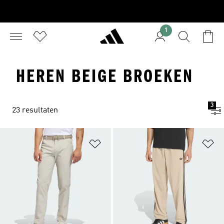
1
HEREN BEIGE BROEKEN
3
23 resultaten
Op verlanglijst zetten
Op