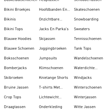
Basketbalschoenen
Heuptassen
Schoudertassen
Bikini Broekjes
Hoofdbanden En
Skateschoenen
Zonnekleppen
Bikinis
Onzichtbare
Snowboarding
Sokken
Bikini Tops
Jacks En Parka's
Sweaters
Blauwe Hoodies
Skijassen
Tennisschoenen
Blauwe Schoenen
Joggingbroeken
Tank Tops
Boksschoenen
Jumpsuits
Wandelschoenen
Bomberjacks
Klimschoenen
Waterdichte
Jassen
Skibroeken
Knielange Shorts
Windjacks
Bruine Jassen
T-shirts Met
Winterschoenen
Lange Mouwen
Crop Tops
Lichtewicht
Winterjassen
Jassen
Draagtassen
Onderkleding
Witte Jassen