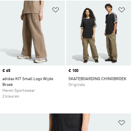
Op verlanglijst zetten
Op
Price
€ 65
Price
€ 100
adidas KIT Small Logo Wijde
SKATEBOARDING CHINOBROEK
Broek
Originals
Heren Sportswear
2 kleuren
Op