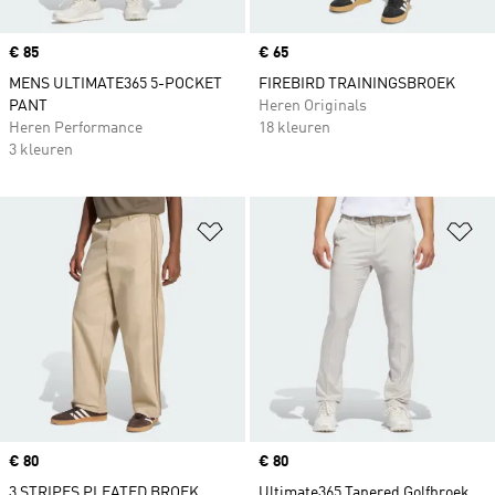
Price
€ 85
Price
€ 65
MENS ULTIMATE365 5-POCKET
FIREBIRD TRAININGSBROEK
PANT
Heren Originals
Heren Performance
18 kleuren
3 kleuren
Op verlanglijst zetten
Op
Price
€ 80
Price
€ 80
3 STRIPES PLEATED BROEK
Ultimate365 Tapered Golfbroek