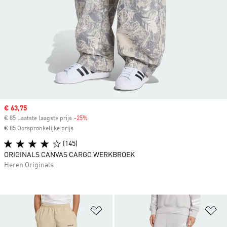
Sale price
€ 63,75
€ 85 Laatste laagste prijs
-25%
Discount
€ 85 Oorspronkelijke prijs
(145)
ORIGINALS CANVAS CARGO WERKBROEK
Heren Originals
Op verlanglijst zetten
Op