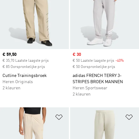
Current price
€ 59,50
Sale price
€ 30
€ 35,70 Laatste laagste prijs
€ 50 Laatste laagste prijs
-40%
Discount
€ 85 Oorspronkelijke prijs
€ 50 Oorspronkelijke prijs
Cutline Trainingsbroek
adidas FRENCH TERRY 3-
Heren Originals
STRIPES BROEK MANNEN
2 kleuren
Heren Sportswear
2 kleuren
Op verlanglijst zetten
Op