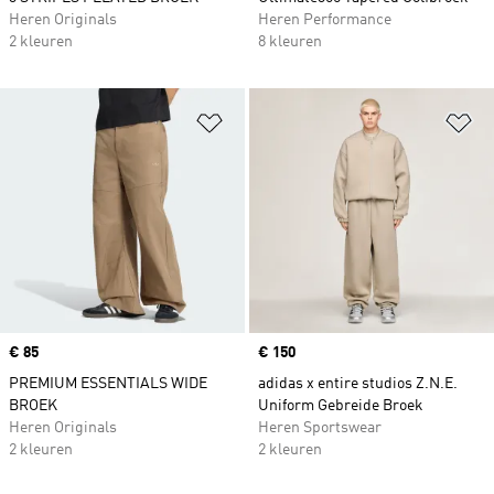
Heren Originals
Heren Performance
2 kleuren
8 kleuren
Op verlanglijst zetten
Op
Price
€ 85
Price
€ 150
PREMIUM ESSENTIALS WIDE
adidas x entire studios Z.N.E.
BROEK
Uniform Gebreide Broek
Heren Originals
Heren Sportswear
2 kleuren
2 kleuren