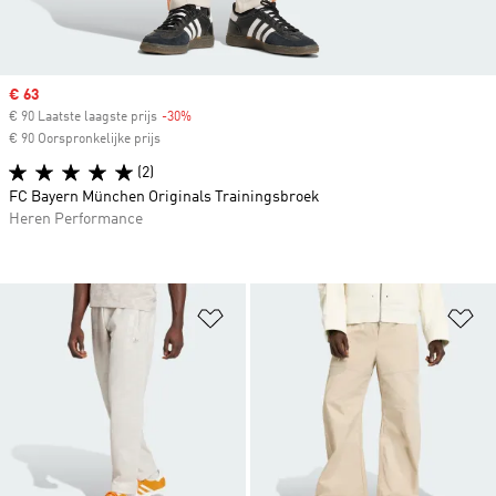
Sale price
€ 63
€ 90 Laatste laagste prijs
-30%
Discount
€ 90 Oorspronkelijke prijs
(2)
FC Bayern München Originals Trainingsbroek
Heren Performance
Op verlanglijst zetten
Op