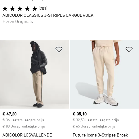
(201)
ADICOLOR CLASSICS 3-STRIPES CARGOBROEK
Heren Originals
Op verlanglijst zetten
Op
Current price
€ 47,20
Current price
€ 35,10
€ 36 Laatste laagste prijs
€ 32,50 Laatste laagste prijs
€ 80 Oorspronkelijke prijs
€ 65 Oorspronkelijke prijs
ADICOLOR LOSVALLENDE
Future Icons 3-Stripes Broek