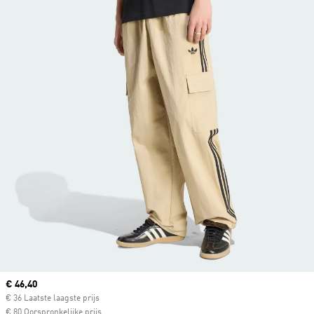
Current price
€ 46,40
€ 36 Laatste laagste prijs
€ 80 Oorspronkelijke prijs