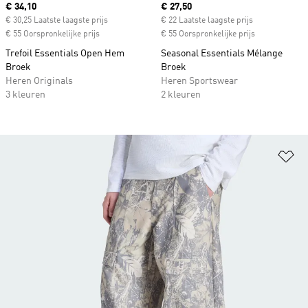
Current price
€ 34,10
Current price
€ 27,50
€ 30,25 Laatste laagste prijs
€ 22 Laatste laagste prijs
€ 55 Oorspronkelijke prijs
€ 55 Oorspronkelijke prijs
Trefoil Essentials Open Hem
Seasonal Essentials Mélange
Broek
Broek
Heren Originals
Heren Sportswear
3 kleuren
2 kleuren
Op