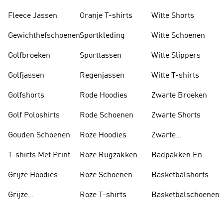
Fleece Jassen
Oranje T-shirts
Witte Shorts
Gewichthefschoenen
Sportkleding
Witte Schoenen
Golfbroeken
Sporttassen
Witte Slippers
Golfjassen
Regenjassen
Witte T-shirts
Golfshorts
Rode Hoodies
Zwarte Broeken
Golf Poloshirts
Rode Schoenen
Zwarte Shorts
Gouden Schoenen
Roze Hoodies
Zwarte
Rugzakken
T-shirts Met Print
Roze Rugzakken
Badpakken En
Tankini's
Grijze Hoodies
Roze Schoenen
Basketbalshorts
Grijze
Roze T-shirts
Basketbalschoenen
Trainingspakken