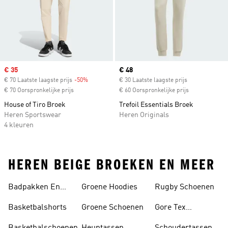
Sale price
€ 35
Current price
€ 48
€ 70 Laatste laagste prijs
-50%
Discount
€ 30 Laatste laagste prijs
€ 70 Oorspronkelijke prijs
€ 60 Oorspronkelijke prijs
House of Tiro Broek
Trefoil Essentials Broek
Heren Sportswear
Heren Originals
4 kleuren
HEREN BEIGE BROEKEN EN MEER
Badpakken En
Groene Hoodies
Rugby Schoenen
Tankini's
Basketbalshorts
Groene Schoenen
Gore Tex
Schoenen