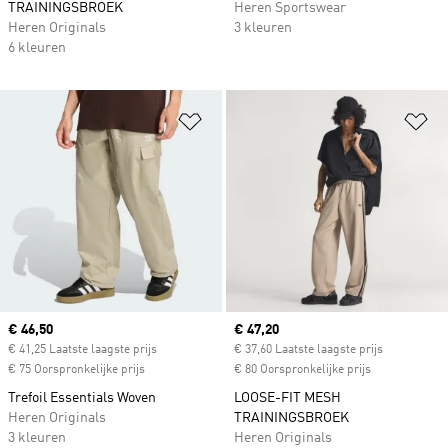
TRAININGSBROEK
Heren Sportswear
Heren Originals
3 kleuren
6 kleuren
Op verlanglijst zetten
Op
Current price
€ 46,50
Current price
€ 47,20
€ 41,25 Laatste laagste prijs
€ 37,60 Laatste laagste prijs
€ 75 Oorspronkelijke prijs
€ 80 Oorspronkelijke prijs
Trefoil Essentials Woven
LOOSE-FIT MESH
Heren Originals
TRAININGSBROEK
3 kleuren
Heren Originals