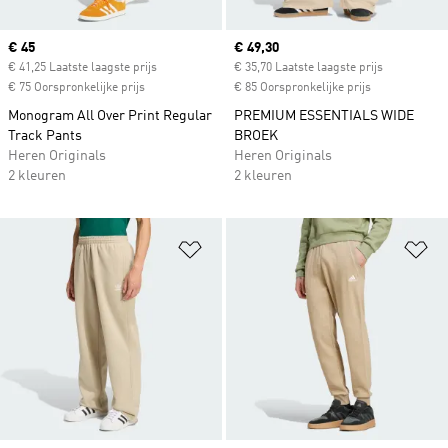
Current price
€ 45
Current price
€ 49,30
€ 41,25 Laatste laagste prijs
€ 35,70 Laatste laagste prijs
€ 75 Oorspronkelijke prijs
€ 85 Oorspronkelijke prijs
Monogram All Over Print Regular
PREMIUM ESSENTIALS WIDE
Track Pants
BROEK
Heren Originals
Heren Originals
2 kleuren
2 kleuren
Op verlanglijst zetten
Op