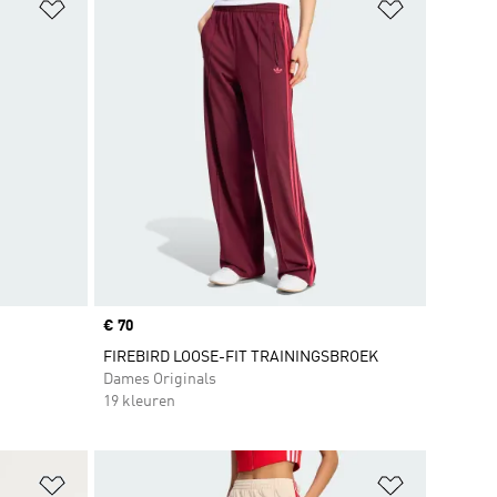
Op verlanglijst zetten
Op verlangl
Price
€ 70
FIREBIRD LOOSE-FIT TRAININGSBROEK
Dames Originals
19 kleuren
Op verlanglijst zetten
Op verlangl