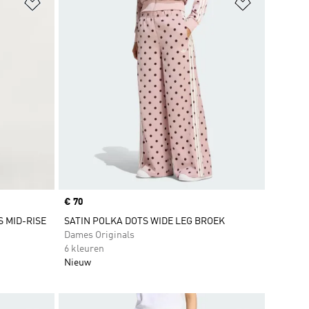
Op verlanglijst zetten
Op verlangl
Price
€ 70
S MID-RISE
SATIN POLKA DOTS WIDE LEG BROEK
Dames Originals
6 kleuren
Nieuw