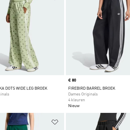
Price
€ 80
KA DOTS WIDE LEG BROEK
FIREBIRD BARREL BROEK
inals
Dames Originals
4 kleuren
Nieuw
t zetten
Op verlanglijst zetten