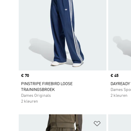
Price
€ 70
Price
€ 45
PINSTRIPE FIREBIRD LOOSE
DAYREADY 
TRAININGSBROEK
Dames Spo
Dames Originals
2 kleuren
2 kleuren
Op verlanglijs