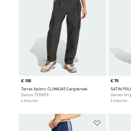
Price
€ 100
Price
€ 70
Terrex Xploric CLIMA365 Cargobroek
SATIN POL
Dames TERREX
Dames Orig
4 kleuren
6 kleuren
Op verlanglijs