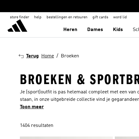
store finder
help
bestellingen en retouren
gift cards
word lid
Heren
Dames
Kids
Sc
Terug
Home
Broeken
BROEKEN & SPORTB
Je (sport)outfit is pas helemaal compleet met een van o
staan, in onze uitgebreide collectie vind je gegarande
broeken uit onze collectie worden gemaakt met het beste
Toon meer
bezigheden. Door de zachte materialen en de mooi aan
Daarbovenop houden de geavanceerde technologieën je l
1404 resultaten
kunt halen. Al onze sportbroeken zijn beschikbaar in
kiest, je komt ongetwijfeld stijlvol voor de dag.