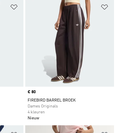
Op verlanglijst zetten
Op verlangl
Price
€ 80
FIREBIRD BARREL BROEK
Dames Originals
4 kleuren
Nieuw