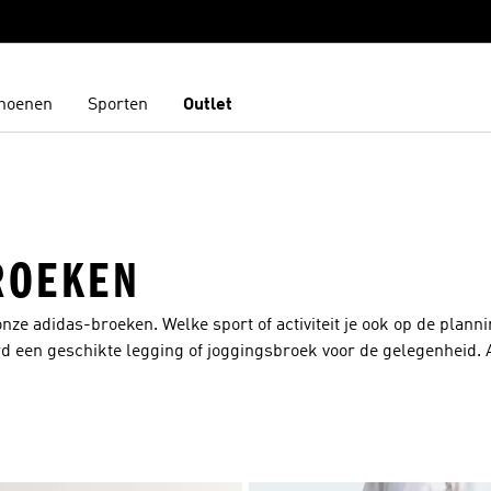
hoenen
Sporten
Outlet
ROEKEN
nze adidas-broeken. Welke sport of activiteit je ook op de plann
erd een geschikte legging of joggingsbroek voor de gelegenheid. 
 materiaal dat ultiem comfort en flexibiliteit biedt tijdens jouw
sluitende pasvorm voelen de adidas-broeken aan als een tweede
ichaamstemperatuur op peil zodat jij zonder afleidingen alles u
 een ruim aanbod aan kleuren en modellen. Maar welk exemplaar 