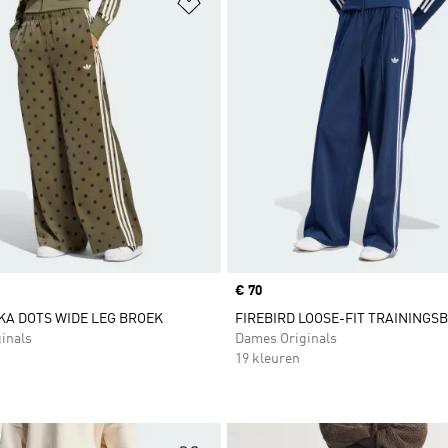
t zetten
Op verlanglijst zetten
Price
€ 70
KA DOTS WIDE LEG BROEK
FIREBIRD LOOSE-FIT TRAININGS
inals
Dames Originals
19 kleuren