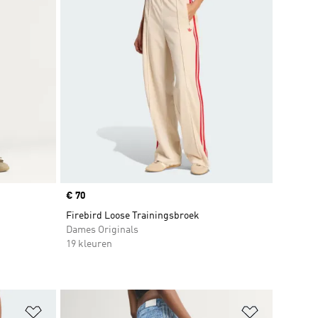
Price
€ 70
Firebird Loose Trainingsbroek
Dames Originals
19 kleuren
Op verlanglijst zetten
Op verlangl