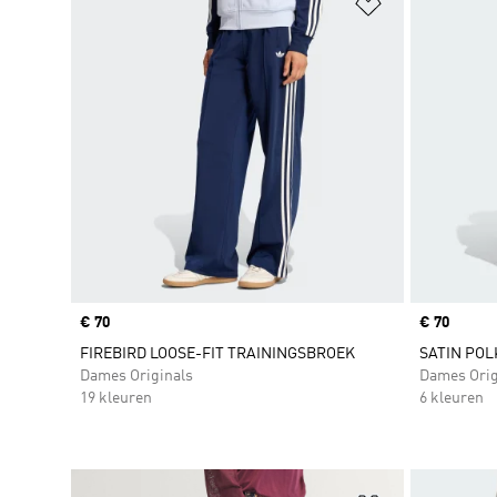
Op verlanglijs
Price
€ 70
Price
€ 70
FIREBIRD LOOSE-FIT TRAININGSBROEK
SATIN POL
Dames Originals
Dames Orig
19 kleuren
6 kleuren