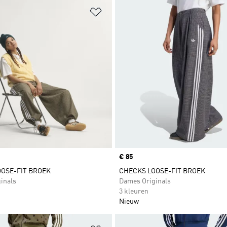
t zetten
Op verlanglijst zetten
Price
€ 85
OSE-FIT BROEK
CHECKS LOOSE-FIT BROEK
inals
Dames Originals
3 kleuren
Nieuw