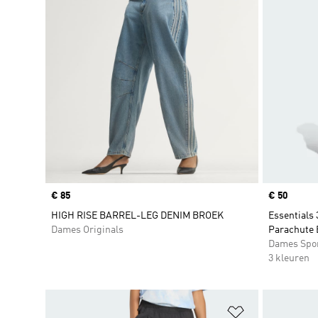
Price
€ 85
Price
€ 50
HIGH RISE BARREL-LEG DENIM BROEK
Essentials 
Dames Originals
Parachute 
Dames Spo
3 kleuren
Op verlanglijs