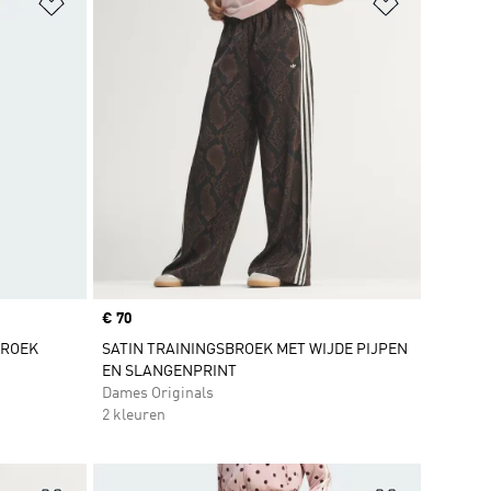
Op verlanglijst zetten
Op verlangl
Price
€ 70
BROEK
SATIN TRAININGSBROEK MET WIJDE PIJPEN
EN SLANGENPRINT
Dames Originals
2 kleuren