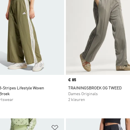
Price
€ 85
3-Stripes Lifestyle Woven
TRAININGSBROEK OG TWEED
Broek
Dames Originals
rtswear
2 kleuren
t zetten
Op verlanglijst zetten