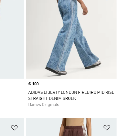
Price
€ 100
ADIDAS LIBERTY LONDON FIREBIRD MID RISE
STRAIGHT DENIM BROEK
Dames Originals
Op verlanglijst zetten
Op verlangl