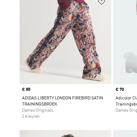
Op verlanglijs
Price
€ 85
Price
€ 70
ADIDAS LIBERTY LONDON FIREBIRD SATIN
Adicolor Cl
TRAININGSBROEK
Trainingsb
Dames Originals
Dames Orig
2 kleuren