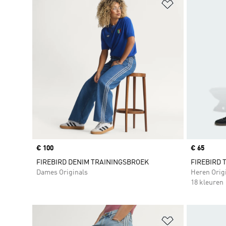
Op verlanglijs
Price
€ 100
Price
€ 65
FIREBIRD DENIM TRAININGSBROEK
FIREBIRD 
Dames Originals
Heren Orig
18 kleuren
Op verlanglijs