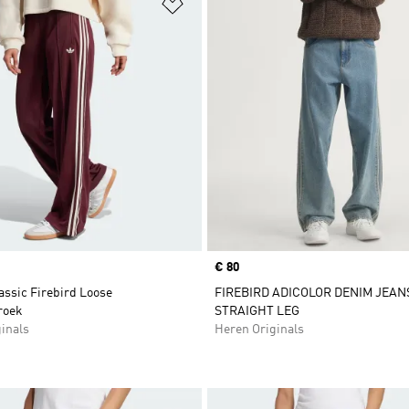
t zetten
Op verlanglijst zetten
Price
€ 80
assic Firebird Loose
FIREBIRD ADICOLOR DENIM JEAN
roek
STRAIGHT LEG
inals
Heren Originals