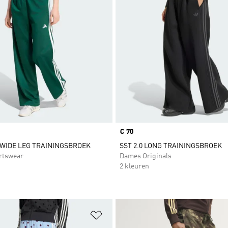
Price
€ 70
WIDE LEG TRAININGSBROEK
SST 2.0 LONG TRAININGSBROEK
rtswear
Dames Originals
2 kleuren
t zetten
Op verlanglijst zetten