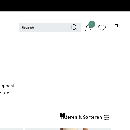
1
ing hebt
Al de
 huid.
it je dag
1
Filteren & Sorteren
je ook