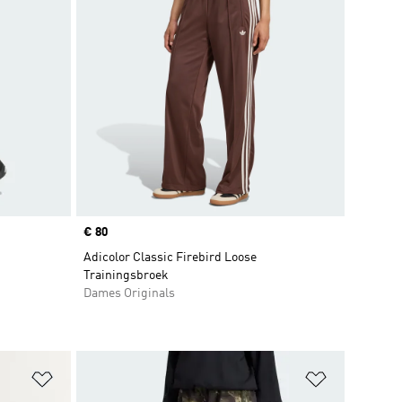
Price
€ 80
Adicolor Classic Firebird Loose
Trainingsbroek
Dames Originals
Op verlanglijst zetten
Op verlangl