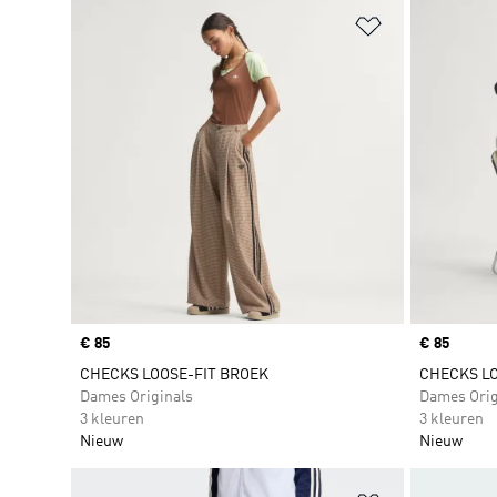
Op verlanglijs
Price
€ 85
Price
€ 85
CHECKS LOOSE-FIT BROEK
CHECKS LO
Dames Originals
Dames Orig
3 kleuren
3 kleuren
Nieuw
Nieuw