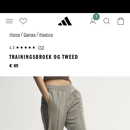
1
/
/
Home
Dames
Kleding
4.5
(72)
TRAININGSBROEK OG TWEED
Prijs
€ 85