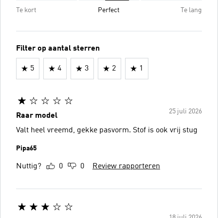
Te kort
Perfect
Te lang
Filter op aantal sterren
5
4
3
2
1
25 juli 2026
Raar model
Valt heel vreemd, gekke pasvorm. Stof is ook vrij stug
Pipa65
Nuttig?
0
0
Review rapporteren
18 juli 2026