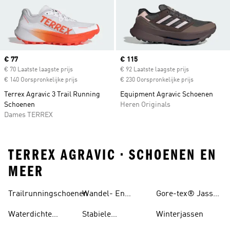
Current price
€ 77
Current price
€ 115
€ 70 Laatste laagste prijs
€ 92 Laatste laagste prijs
€ 140 Oorspronkelijke prijs
€ 230 Oorspronkelijke prijs
Terrex Agravic 3 Trail Running
Equipment Agravic Schoenen
Schoenen
Heren Originals
Dames TERREX
TERREX AGRAVIC • SCHOENEN EN
MEER
Trailrunningschoenen
Wandel- En
Gore-tex® Jassen
Hikingschoenen
En regenjas
Waterdichte
Stabiele
Winterjassen
Trailschoenen
Wandelschoenen