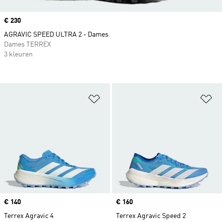
Price
€ 230
AGRAVIC SPEED ULTRA 2 - Dames
Dames TERREX
3 kleuren
Op verlanglijst zetten
Op
Price
€ 140
Price
€ 160
Terrex Agravic 4
Terrex Agravic Speed 2