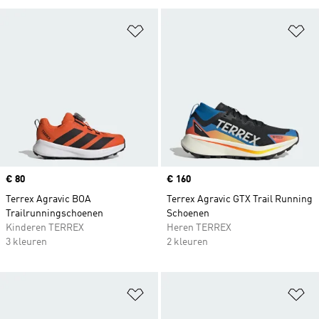
Op verlanglijst zetten
Op
Price
€ 80
Price
€ 160
Terrex Agravic BOA
Terrex Agravic GTX Trail Running
Trailrunningschoenen
Schoenen
Kinderen TERREX
Heren TERREX
3 kleuren
2 kleuren
Op verlanglijst zetten
Op