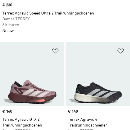
Price
€ 230
Terrex Agravic Speed Ultra 2 Trailrunningschoenen
Dames TERREX
3 kleuren
Nieuw
Op verlanglijst zetten
Op
Price
€ 160
Price
€ 140
Terrex Agravic GTX 2
Terrex Agravic 4
Trailrunningschoenen
Trailrunningschoenen