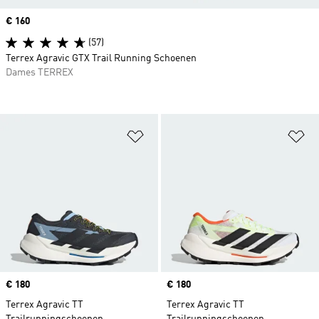
Price
€ 160
(57)
Terrex Agravic GTX Trail Running Schoenen
Dames TERREX
Op verlanglijst zetten
Op
Price
€ 180
Price
€ 180
Terrex Agravic TT
Terrex Agravic TT