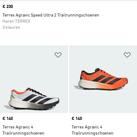
Price
€ 230
Terrex Agravic Speed Ultra 2 Trailrunningschoenen
Heren TERREX
3 kleuren
Op verlanglijst zetten
Op
Price
€ 140
Price
€ 140
Terrex Agravic 4
Terrex Agravic 4
Trailrunningschoenen
Trailrunningschoenen