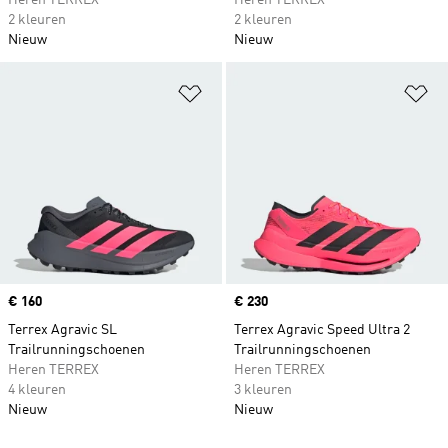
Heren TERREX
Heren TERREX
2 kleuren
2 kleuren
Nieuw
Nieuw
Op verlanglijst zetten
Op
Price
€ 160
Price
€ 230
Terrex Agravic SL
Terrex Agravic Speed Ultra 2
Trailrunningschoenen
Trailrunningschoenen
Heren TERREX
Heren TERREX
4 kleuren
3 kleuren
Nieuw
Nieuw