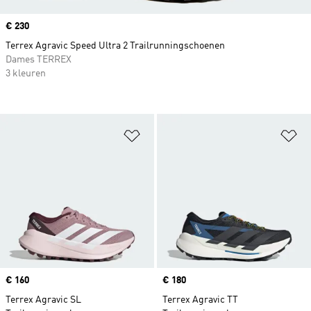
Price
€ 230
Terrex Agravic Speed Ultra 2 Trailrunningschoenen
Dames TERREX
3 kleuren
Op verlanglijst zetten
Op
Price
€ 160
Price
€ 180
Terrex Agravic SL
Terrex Agravic TT