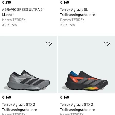
Price
€ 230
Price
€ 160
AGRAVIC SPEED ULTRA 2 -
Terrex Agravic SL
Mannen
Trailrunningschoenen
Heren TERREX
Dames TERREX
3 kleuren
2 kleuren
Op verlanglijst zetten
Op
Price
€ 160
Price
€ 160
Terrex Agravic GTX 2
Terrex Agravic GTX 2
Trailrunningschoenen
Trailrunningschoenen