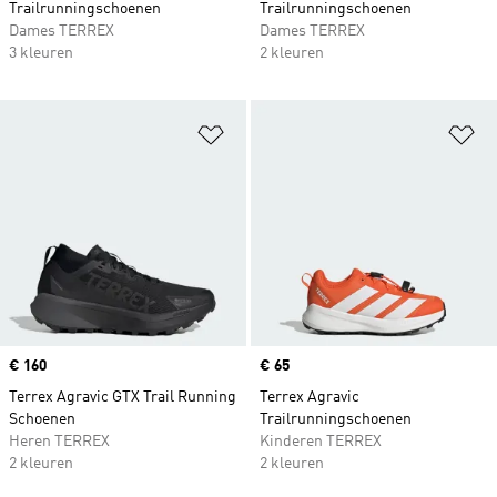
Trailrunningschoenen
Trailrunningschoenen
Dames TERREX
Dames TERREX
3 kleuren
2 kleuren
Op verlanglijst zetten
Op
Price
€ 160
Price
€ 65
Terrex Agravic GTX Trail Running
Terrex Agravic
Schoenen
Trailrunningschoenen
Heren TERREX
Kinderen TERREX
2 kleuren
2 kleuren