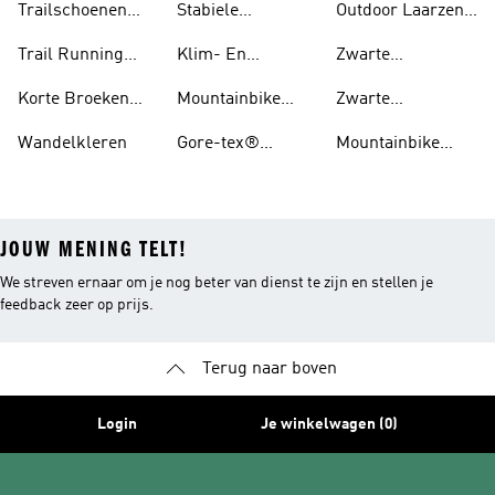
Trailschoenen
Stabiele
Outdoor Laarzen
Voor Heren
Voor Heren
Wandelschoenen
En Schoenen
Trail Running
Klim- En
Zwarte
Voor Dames
Schoenen Voor
Boulderschoenen
Trailschoenen
Korte Broeken
Mountainbike
Zwarte
Dames
Voor Trail
Schoenen
Wandelschoenen
Wandelkleren
Gore-tex®
Mountainbike
Running
Schoenen
Schoenen Dames
JOUW MENING TELT!
We streven ernaar om je nog beter van dienst te zijn en stellen je
feedback zeer op prijs.
Terug naar boven
Login
Je winkelwagen (0)