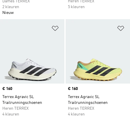
Dames TERREX
Heren TERREX
2 kleuren
5 kleuren
Nieuw
Op verlanglijst zetten
Op
Price
€ 160
Price
€ 160
Terrex Agravic SL
Terrex Agravic SL
Trailrunningschoenen
Trailrunningschoenen
Heren TERREX
Heren TERREX
4 kleuren
4 kleuren