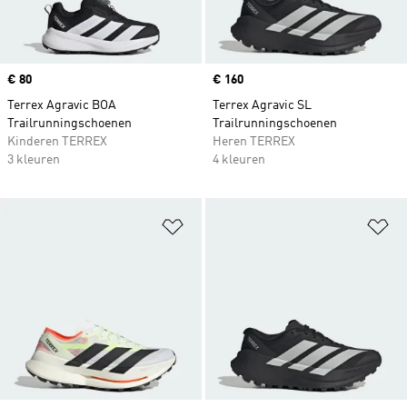
Price
€ 80
Price
€ 160
Terrex Agravic BOA
Terrex Agravic SL
Trailrunningschoenen
Trailrunningschoenen
Kinderen TERREX
Heren TERREX
3 kleuren
4 kleuren
Op verlanglijst zetten
Op