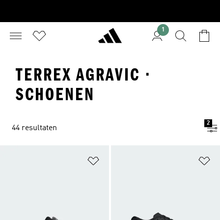
1
TERREX AGRAVIC ·
SCHOENEN
2
44 resultaten
Op verlanglijst zetten
Op