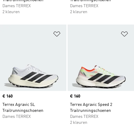
Trailrunningschoenen
Trailrunningschoenen
Dames TERREX
Dames TERREX
2 kleuren
2 kleuren
Op verlanglijst zetten
Op
Price
€ 160
Price
€ 160
Terrex Agravic SL
Terrex Agravic Speed 2
Trailrunningschoenen
Trailrunningschoenen
Dames TERREX
Dames TERREX
2 kleuren