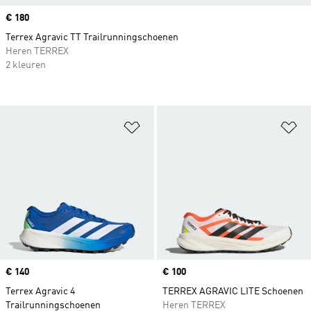
Price
€ 180
Terrex Agravic TT Trailrunningschoenen
Heren TERREX
2 kleuren
Op verlanglijst zetten
Op
Price
€ 140
Price
€ 100
Terrex Agravic 4
TERREX AGRAVIC LITE Schoenen
Trailrunningschoenen
Heren TERREX