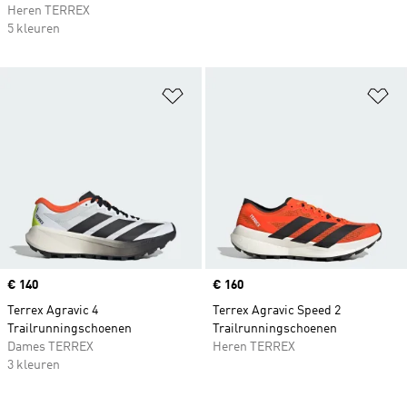
Heren TERREX
5 kleuren
Op verlanglijst zetten
Op
Price
€ 140
Price
€ 160
Terrex Agravic 4
Terrex Agravic Speed 2
Trailrunningschoenen
Trailrunningschoenen
Dames TERREX
Heren TERREX
3 kleuren