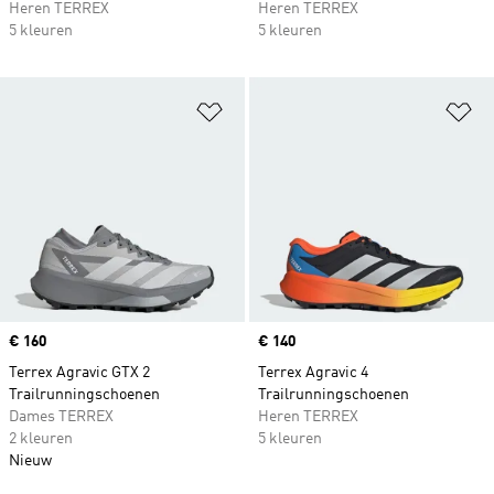
Heren TERREX
Heren TERREX
5 kleuren
5 kleuren
Op verlanglijst zetten
Op
Price
€ 160
Price
€ 140
Terrex Agravic GTX 2
Terrex Agravic 4
Trailrunningschoenen
Trailrunningschoenen
Dames TERREX
Heren TERREX
2 kleuren
5 kleuren
Nieuw