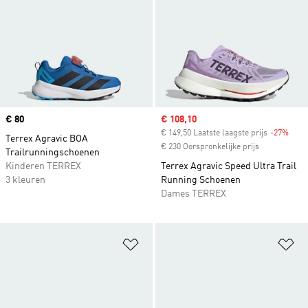
Price
€ 80
Sale price
€ 108,10
€ 149,50 Laatste laagste prijs
-27%
Disc
Terrex Agravic BOA
€ 230 Oorspronkelijke prijs
Trailrunningschoenen
Kinderen TERREX
Terrex Agravic Speed Ultra Trail
3 kleuren
Running Schoenen
Dames TERREX
Op verlanglijst zetten
Op