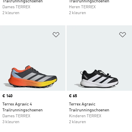
Trailrunningschoenen
Trailrunningschoenen
Dames TERREX
Heren TERREX
2 kleuren
2 kleuren
Op verlanglijst zetten
Op
Price
€ 140
Price
€ 65
Terrex Agravic 4
Terrex Agravic
Trailrunningschoenen
Trailrunningschoenen
Dames TERREX
Kinderen TERREX
3 kleuren
2 kleuren