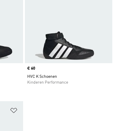
Price
€ 60
HVC K Schoenen
Kinderen Performance
Op verlanglijst zetten