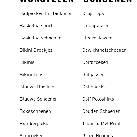
Badpakken En Tankini's
Crop Tops
Basketbalshorts
Draagtassen
Basketbalschoenen
Fleece Jassen
Bikini Broekjes
Gewichthefschoenen
Bikinis
Golfbroeken
Bikini Tops
Golfjassen
Blauwe Hoodies
Golfshorts
Blauwe Schoenen
Golf Poloshirts
Boksschoenen
Gouden Schoenen
Bomberjacks
T-shirts Met Print
Skibroeken
Grijze Hoodies