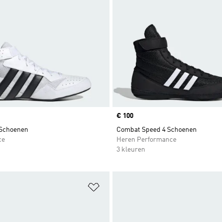
Price
€ 100
Schoenen
Combat Speed 4 Schoenen
ce
Heren Performance
3 kleuren
t zetten
Op verlanglijst zetten