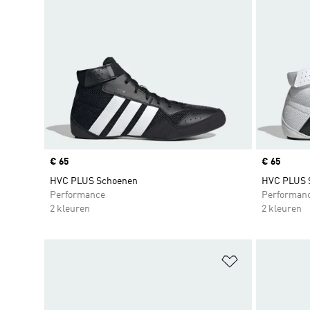
Price
€ 65
Price
€ 65
HVC PLUS Schoenen
HVC PLUS 
Performance
Performan
2 kleuren
2 kleuren
Op verlanglijs