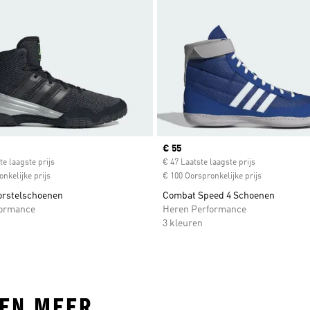
ice
Current price
€ 55
te laagste prijs
€ 47 Laatste laagste prijs
nkelijke prijs
€ 100 Oorspronkelijke prijs
rstelschoenen
Combat Speed 4 Schoenen
formance
Heren Performance
3 kleuren
 EN MEER