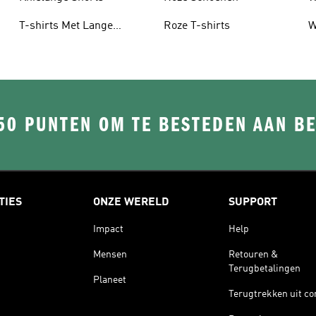
T-shirts Met Lange
Roze T-shirts
W
Mouwen
50 PUNTEN OM TE BESTEDEN AAN B
TIES
ONZE WERELD
SUPPORT
Impact
Help
Mensen
Retouren &
Terugbetalingen
Planeet
Terugtrekken uit co