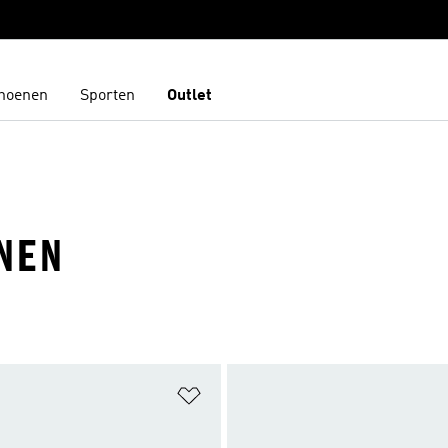
hoenen
Sporten
Outlet
NEN
t zetten
Op verlanglijst zetten