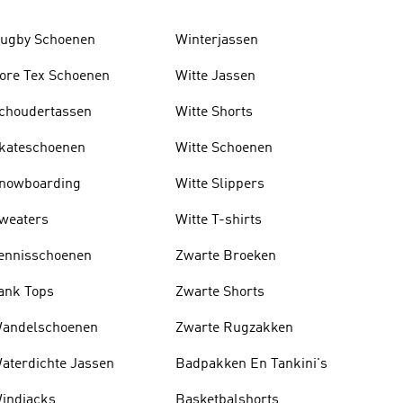
ugby Schoenen
Winterjassen
ore Tex Schoenen
Witte Jassen
choudertassen
Witte Shorts
kateschoenen
Witte Schoenen
nowboarding
Witte Slippers
weaters
Witte T-shirts
ennisschoenen
Zwarte Broeken
ank Tops
Zwarte Shorts
andelschoenen
Zwarte Rugzakken
aterdichte Jassen
Badpakken En Tankini's
indjacks
Basketbalshorts