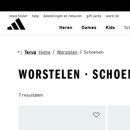
store finder
help
bestellingen en retouren
gift cards
word lid
Heren
Dames
Kids
Sc
Terug
Home
Worstelen
Schoenen
WORSTELEN · SCHOE
7 resultaten
Op verlanglijs