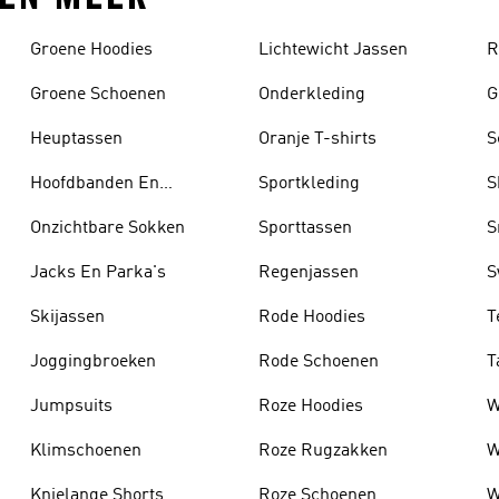
Groene Hoodies
Lichtewicht Jassen
R
Groene Schoenen
Onderkleding
G
Heuptassen
Oranje T-shirts
S
Hoofdbanden En
Sportkleding
S
Zonnekleppen
Onzichtbare Sokken
Sporttassen
S
Jacks En Parka's
Regenjassen
S
Skijassen
Rode Hoodies
T
Joggingbroeken
Rode Schoenen
T
Jumpsuits
Roze Hoodies
W
Klimschoenen
Roze Rugzakken
W
Knielange Shorts
Roze Schoenen
W