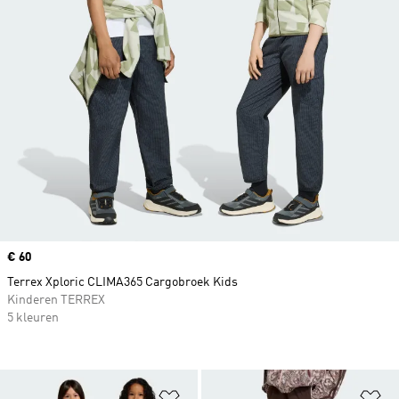
Price
€ 60
Terrex Xploric CLIMA365 Cargobroek Kids
Kinderen TERREX
5 kleuren
Op verlanglijst zetten
Op