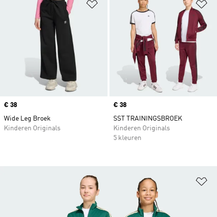
Op verlanglijst zetten
Op
Price
€ 38
Price
€ 38
Wide Leg Broek
SST TRAININGSBROEK
Kinderen Originals
Kinderen Originals
5 kleuren
Op