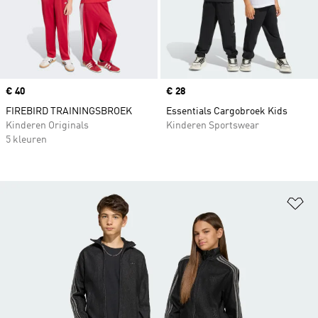
Price
€ 40
Price
€ 28
FIREBIRD TRAININGSBROEK
Essentials Cargobroek Kids
Kinderen Originals
Kinderen Sportswear
5 kleuren
Op