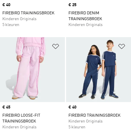
Price
€ 40
Price
€ 25
FIREBIRD TRAININGSBROEK
FIREBIRD DENIM
Kinderen Originals
TRAININGSBROEK
5 kleuren
Kinderen Originals
Op verlanglijst zetten
Op
Price
€ 45
Price
€ 40
FIREBIRD LOOSE-FIT
FIREBIRD TRAININGSBROEK
TRAININGSBROEK
Kinderen Originals
Kinderen Originals
5 kleuren