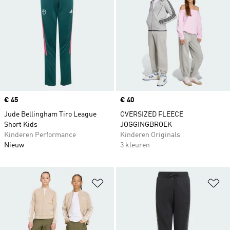
Price
€ 45
Price
€ 40
Jude Bellingham Tiro League
OVERSIZED FLEECE
Short Kids
JOGGINGBROEK
Kinderen Performance
Kinderen Originals
Nieuw
3 kleuren
Op verlanglijst zetten
Op