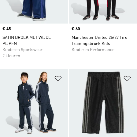
Price
€ 45
Price
€ 60
SATIN BROEK MET WIJDE
Manchester United 26/27 Tiro
PIJPEN
Trainingsbroek Kids
Kinderen Sportswear
Kinderen Performance
2 kleuren
Op verlanglijst zetten
Op