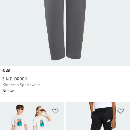
Price
€ 60
Z.N.E. BROEK
Kinderen Sportswear
Nieuw
Op verlanglijst zetten
Op