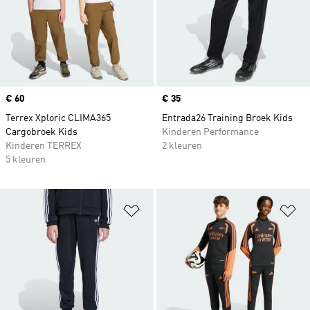
Price
€ 60
Price
€ 35
Terrex Xploric CLIMA365
Entrada26 Training Broek Kids
Cargobroek Kids
Kinderen Performance
Kinderen TERREX
2 kleuren
5 kleuren
Op verlanglijst zetten
Op