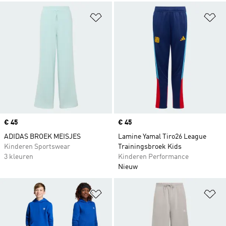
Op verlanglijst zetten
Op
Price
€ 45
Price
€ 45
ADIDAS BROEK MEISJES
Lamine Yamal Tiro26 League
Kinderen Sportswear
Trainingsbroek Kids
3 kleuren
Kinderen Performance
Nieuw
Op verlanglijst zetten
Op