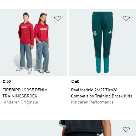
Op verlanglijst zetten
Op
Price
€ 50
Price
€ 60
FIREBIRD LOOSE DENIM
Real Madrid 26/27 Tiro26
TRAININGSBROEK
Competition Training Broek Kids
Kinderen Originals
Kinderen Performance
Op