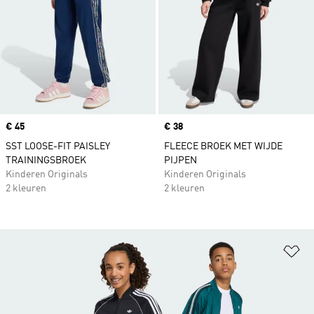
Price
€ 45
Price
€ 38
SST LOOSE-FIT PAISLEY
FLEECE BROEK MET WIJDE
TRAININGSBROEK
PIJPEN
Kinderen Originals
Kinderen Originals
2 kleuren
2 kleuren
Op