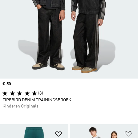
Price
€ 50
(8)
FIREBIRD DENIM TRAININGSBROEK
Kinderen Originals
Op verlanglijst zetten
Op