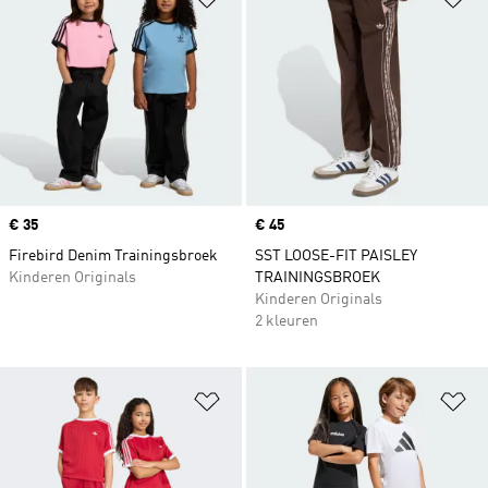
Price
€ 35
Price
€ 45
Firebird Denim Trainingsbroek
SST LOOSE-FIT PAISLEY
Kinderen Originals
TRAININGSBROEK
Kinderen Originals
2 kleuren
Op verlanglijst zetten
Op