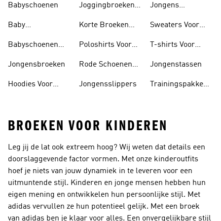
Babyschoenen
Joggingbroeken
Jongens
Voor Jongens
Sportshirts
Baby
Korte Broeken
Sweaters Voor
Trainingspak
Voor Jongens
Jongens
Babyschoenen
Poloshirts Voor
T-shirts Voor
Jongens
Jongens
Jongens
Jongensbroeken
Rode Schoenen
Jongenstassen
Voor Jongens
Hoodies Voor
Jongensslippers
Trainingspakken
Jongens
Voor Jongens
BROEKEN VOOR KINDEREN
Leg jij de lat ook extreem hoog? Wij weten dat details een
doorslaggevende factor vormen. Met onze kinderoutfits
hoef je niets van jouw dynamiek in te leveren voor een
uitmuntende stijl. Kinderen en jonge mensen hebben hun
eigen mening en ontwikkelen hun persoonlijke stijl. Met
adidas vervullen ze hun potentieel gelijk. Met een broek
van adidas ben je klaar voor alles. Een onvergelijkbare stijl