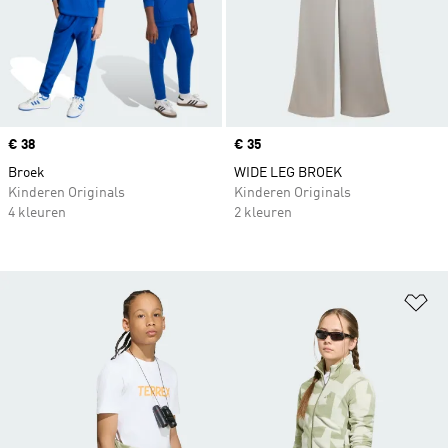
Price
€ 38
Price
€ 35
Broek
WIDE LEG BROEK
Kinderen Originals
Kinderen Originals
4 kleuren
2 kleuren
Op