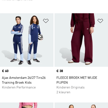
Op verlanglijst zetten
Op
Price
€ 60
Price
€ 38
Ajax Amsterdam 26/27 Tiro26
FLEECE BROEK MET WIJDE
Training Broek Kids
PIJPEN
Kinderen Performance
Kinderen Originals
2 kleuren