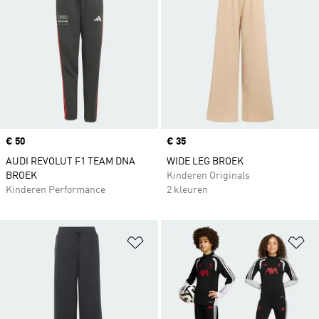
Price
€ 50
Price
€ 35
AUDI REVOLUT F1 TEAM DNA
WIDE LEG BROEK
BROEK
Kinderen Originals
Kinderen Performance
2 kleuren
Op verlanglijst zetten
Op