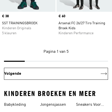
Price
€ 38
Price
€ 60
SST TRAININGSBROEK
Arsenal FC 26/27 Tiro Training
Kinderen Originals
Broek Kids
5 kleuren
Kinderen Performance
Pagina 1 van 5
Volgende
KINDEREN BROEKEN EN MEER
Babykleding
Jongensjassen
Sneakers Voor
Jongens