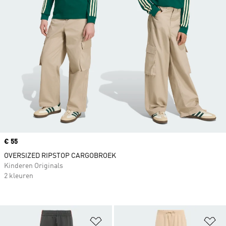
Price
€ 55
OVERSIZED RIPSTOP CARGOBROEK
Kinderen Originals
2 kleuren
Op verlanglijst zetten
Op