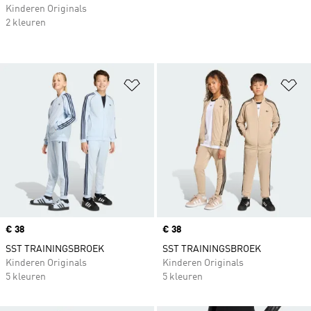
Kinderen Originals
2 kleuren
Op verlanglijst zetten
Op
Price
€ 38
Price
€ 38
SST TRAININGSBROEK
SST TRAININGSBROEK
Kinderen Originals
Kinderen Originals
5 kleuren
5 kleuren