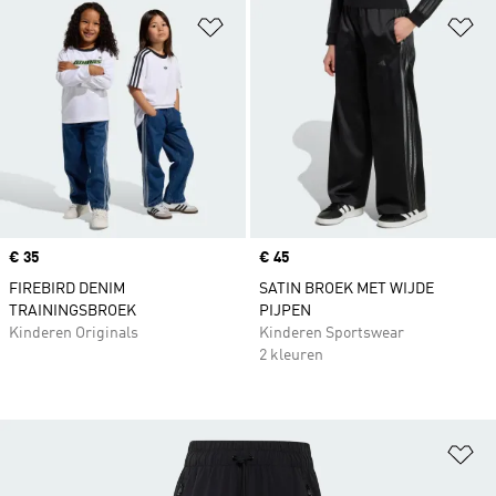
Op verlanglijst zetten
Op
Price
€ 35
Price
€ 45
FIREBIRD DENIM
SATIN BROEK MET WIJDE
TRAININGSBROEK
PIJPEN
Kinderen Originals
Kinderen Sportswear
2 kleuren
Op