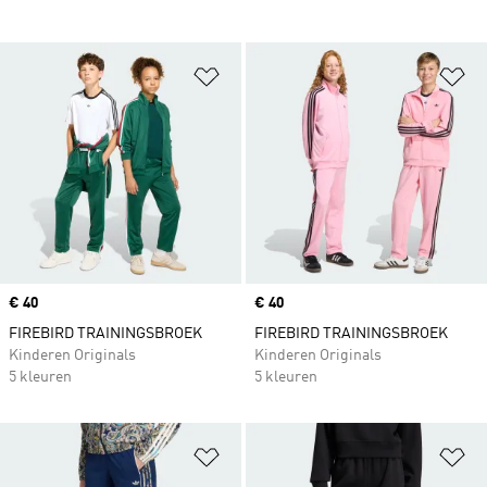
Op verlanglijst zetten
Op
Price
€ 40
Price
€ 40
FIREBIRD TRAININGSBROEK
FIREBIRD TRAININGSBROEK
Kinderen Originals
Kinderen Originals
5 kleuren
5 kleuren
Op verlanglijst zetten
Op