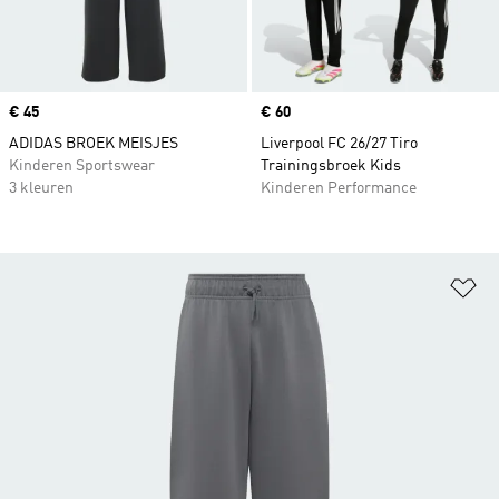
Price
€ 45
Price
€ 60
ADIDAS BROEK MEISJES
Liverpool FC 26/27 Tiro
Kinderen Sportswear
Trainingsbroek Kids
3 kleuren
Kinderen Performance
Op