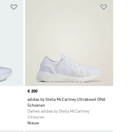
Op verlanglijst zetten
Op verlangl
Price
€ 200
adidas by Stella McCartney Ultraboost DNA
Schoenen
Dames adidas by Stella McCartney
3 kleuren
Nieuw