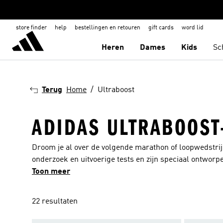
store finder
help
bestellingen en retouren
gift cards
word lid
Heren
Dames
Kids
Sc
Terug
Home
Ultraboost
ADIDAS ULTRABOOST
Droom je al over de volgende marathon of loopwedstrij
onderzoek en uitvoerige tests en zijn speciaal ontworpe
willen halen. Onze Ultraboost-schoenen bestaan uit 
Toon meer
zodat jij optimaal kunt presteren tijdens trainingen 
zodat ze stevig rond je voet zitten. Ze zijn ook heerlijk
22 resultaten
daarbovenop flexibele demping en ondersteuning bij elke
ook modieus, ze zijn beschikbaar in diverse uitvoerin