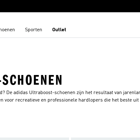
hoenen
Sporten
Outlet
-SCHOENEN
d? De adidas Ultraboost-schoenen zijn het resultaat van jarenla
n voor recreatieve en professionele hardlopers die het beste uit 
hoogwaardige materialen en maken gebruik van geavanceerde tec
en wedstrijden. Ultraboost-hardloopschoenen hebben een ideale p
 licht waardoor je amper voelt dat je ze aanhebt. De speciale inleg
 stap, zodat jij comfortabel blijft lopen. adidas Ultraboost-sch
gen en kleurencombinaties. Je kunt ze dus gemakkelijk mixen e