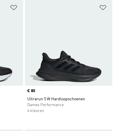
Op verlanglijst zetten
Op verlangl
Price
€ 80
Ultrarun 5 W Hardloopschoenen
Dames Performance
4 kleuren