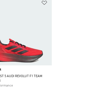
t zetten
Op verlanglijst zetten
t
T 5 AUDI REVOLUT F1 TEAM
N
formance