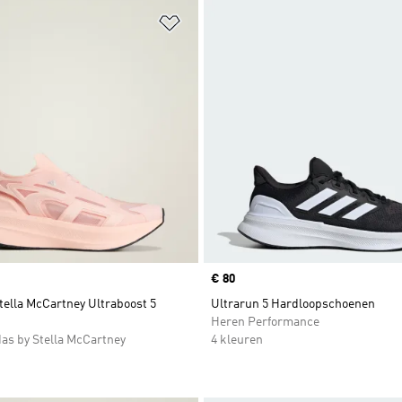
t zetten
Op verlanglijst zetten
Price
€ 80
tella McCartney Ultraboost 5
Ultrarun 5 Hardloopschoenen
Heren Performance
as by Stella McCartney
4 kleuren