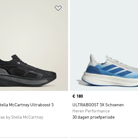
t zetten
Op verlanglijst zetten
Price
€ 180
tella McCartney Ultraboost 5
ULTRABOOST 5X Schoenen
Heren Performance
as by Stella McCartney
30 dagen proefperiode