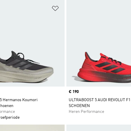
t zetten
Op verlanglijst zetten
Price
€ 190
 5 Hermanos Koumori
ULTRABOOST 5 AUDI REVOLUT F1
choenen
SCHOENEN
formance
Heren Performance
roefperiode