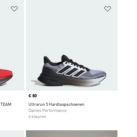
Op verlanglijst zetten
Op verlangl
Price
€ 80
 TEAM
Ultrarun 5 Hardloopschoenen
Dames Performance
4 kleuren