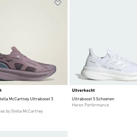
t zetten
Op verlanglijst zetten
t
Uitverkocht
tella McCartney Ultraboost 5
Ultraboost 5 Schoenen
Heren Performance
as by Stella McCartney