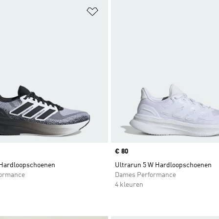
t zetten
Op verlanglijst zetten
Price
€ 80
 Hardloopschoenen
Ultrarun 5 W Hardloopschoenen
formance
Dames Performance
4 kleuren