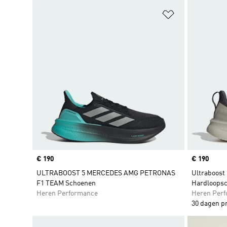
Op verlanglijs
Price
€ 190
Price
€ 190
ULTRABOOST 5 MERCEDES AMG PETRONAS
Ultraboost
F1 TEAM Schoenen
Hardloops
Heren Performance
Heren Per
30 dagen p