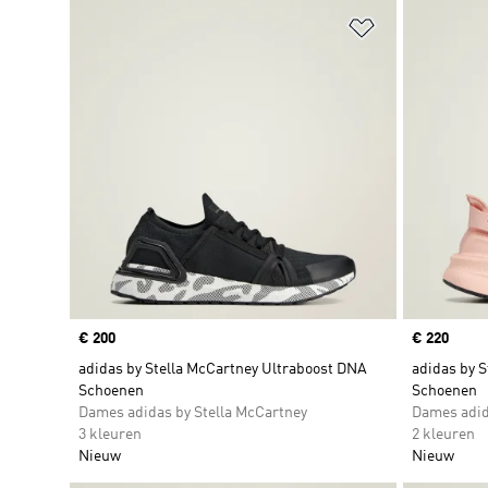
Op verlanglijs
Price
€ 200
Price
€ 220
adidas by Stella McCartney Ultraboost DNA
adidas by S
Schoenen
Schoenen
Dames adidas by Stella McCartney
Dames adid
3 kleuren
2 kleuren
Nieuw
Nieuw