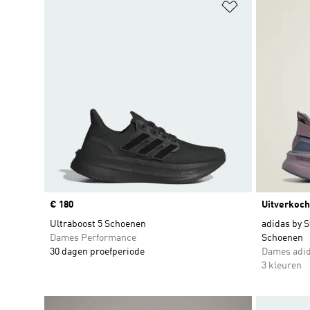
Op verlanglijs
Price
€ 180
Uitverkoch
Ultraboost 5 Schoenen
adidas by S
Dames Performance
Schoenen
30 dagen proefperiode
Dames adid
3 kleuren