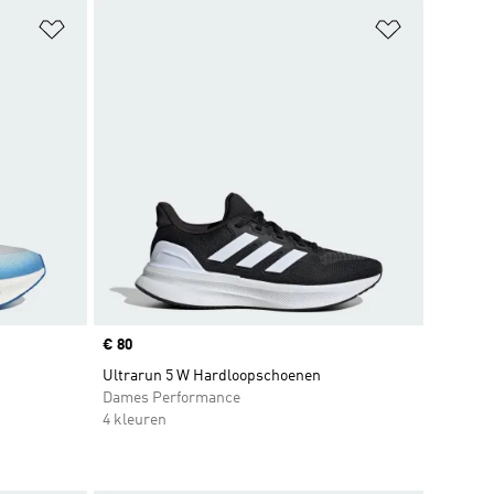
Op verlanglijst zetten
Op verlangl
Price
€ 80
Ultrarun 5 W Hardloopschoenen
Dames Performance
4 kleuren