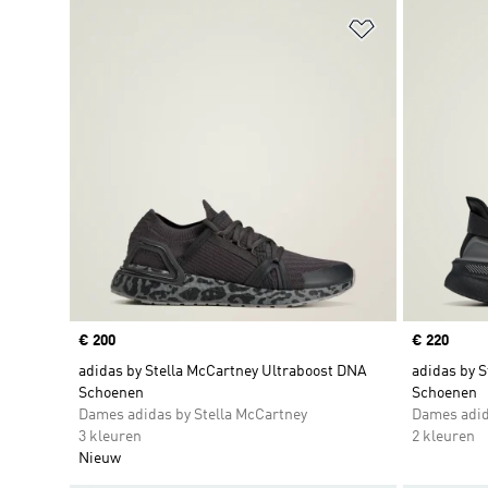
Op verlanglijs
Price
€ 200
Price
€ 220
adidas by Stella McCartney Ultraboost DNA
adidas by S
Schoenen
Schoenen
Dames adidas by Stella McCartney
Dames adid
3 kleuren
2 kleuren
Nieuw