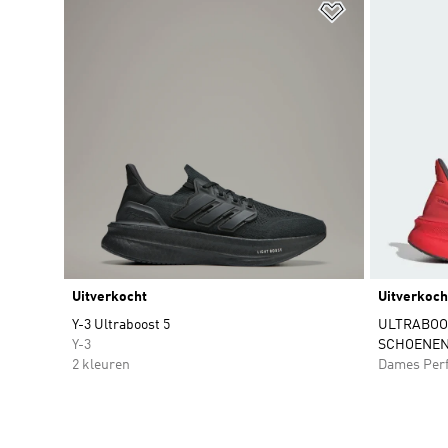
Op verlanglijs
Uitverkocht
Uitverkoch
Y-3 Ultraboost 5
ULTRABOOS
Y-3
SCHOENE
2 kleuren
Dames Per