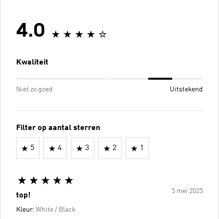
4.0
Kwaliteit
Niet zo goed
Uitstekend
Filter op aantal sterren
5
4
3
2
1
5 mei 2025
top!
Kleur:
White / Black