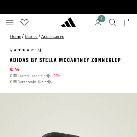
1
/
/
Home
Dames
Accessoires
4
(4)
ADIDAS BY STELLA MCCARTNEY ZONNEKLEP
Afgeprijsde prijs
€ 44
€ 55 Laatste laagste prijs
-20%
Korting
€ 55 Oorspronkelijke prijs