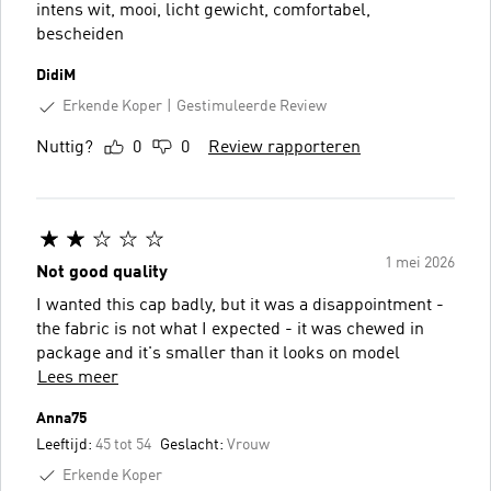
intens wit, mooi, licht gewicht, comfortabel,
bescheiden
DidiM
Erkende Koper
Gestimuleerde Review
Nuttig?
0
0
Review rapporteren
1 mei 2026
Not good quality
I wanted this cap badly, but it was a disappointment -
the fabric is not what I expected - it was chewed in
package and it's smaller than it looks on model
Lees meer
Anna75
Leeftijd:
45 tot 54
Geslacht:
Vrouw
Erkende Koper