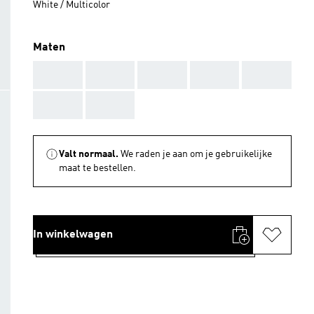
White / Multicolor
Maten
AAA
AAA
AAA
AAA
AAA
AAA
AAA
Valt normaal.
We raden je aan om je gebruikelijke
maat te bestellen.
In winkelwagen