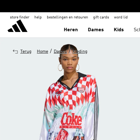
store finder
help
bestellingen en retouren
gift cards
word lid
Heren
Dames
Kids
Sc
/
/
Terug
Home
Dames
Kleding