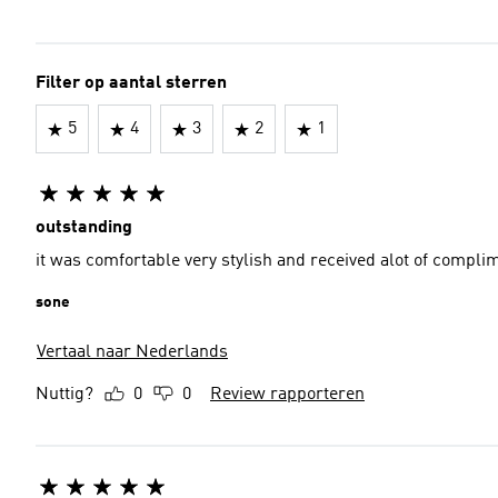
Filter op aantal sterren
5
4
3
2
1
outstanding
it was comfortable very stylish and received alot of compli
sone
Vertaal naar Nederlands
Nuttig?
0
0
Review rapporteren