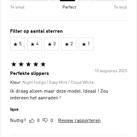
Te smal
Perfect
Te wijd
Filter op aantal sterren
5
4
3
2
1
10 augustus 2025
Perfekte slippers
Kleur:
Night Indigo / Easy Mint / Cloud White
Ik draag alleen maar deze model. Ideaal ! Zou
iedereen het aanraden !
Ique
Nuttig?
0
0
Review rapporteren