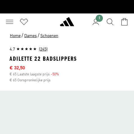
1
/
/
Home
Dames
Schoenen
4.7
(245)
ADILETTE 22 BADSLIPPERS
Afgeprijsde prijs
€ 32,50
€ 65 Laatste laagste prijs
-50%
Korting
€ 65 Oorspronkelijke prijs