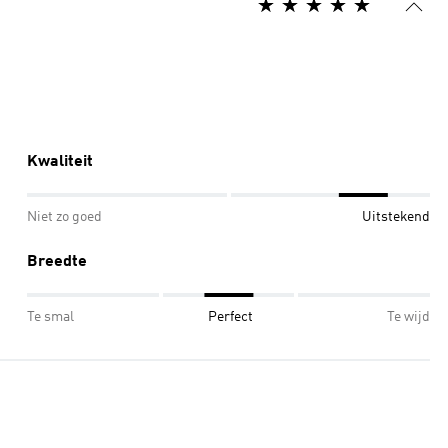
Kwaliteit
Niet zo goed
Uitstekend
Breedte
Te smal
Perfect
Te wijd