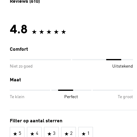
Reviews (610)
4.8
Comfort
Niet zo goed
Uitstekend
Maat
Te klein
Perfect
Te groot
Filter op aantal sterren
5
4
3
2
1