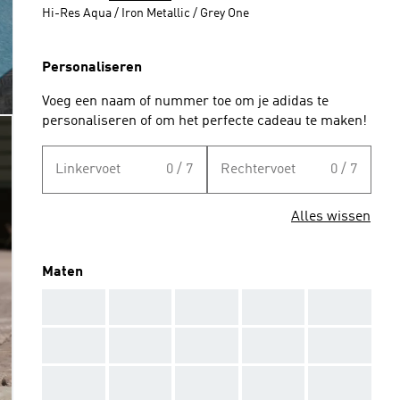
Hi-Res Aqua / Iron Metallic / Grey One
Personaliseren
Voeg een naam of nummer toe om je adidas te
personaliseren of om het perfecte cadeau te maken!
Linkervoet
0 / 7
Rechtervoet
0 / 7
Alles wissen
Maten
AAA
AAA
AAA
AAA
AAA
AAA
AAA
AAA
AAA
AAA
AAA
AAA
AAA
AAA
AAA