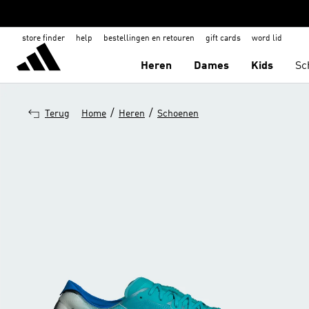
store finder
help
bestellingen en retouren
gift cards
word lid
Heren
Dames
Kids
Sc
/
/
Terug
Home
Heren
Schoenen