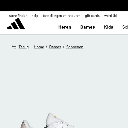
store finder
help
bestellingen en retouren
gift cards
word lid
Heren
Dames
Kids
Sc
/
/
Terug
Home
Dames
Schoenen