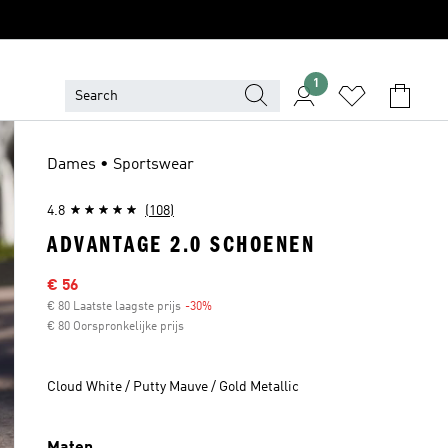
1
Dames • Sportswear
4.8
(108)
ADVANTAGE 2.0 SCHOENEN
Afgeprijsde prijs
€ 56
€ 80 Laatste laagste prijs
-30%
Korting
€ 80 Oorspronkelijke prijs
Cloud White / Putty Mauve / Gold Metallic