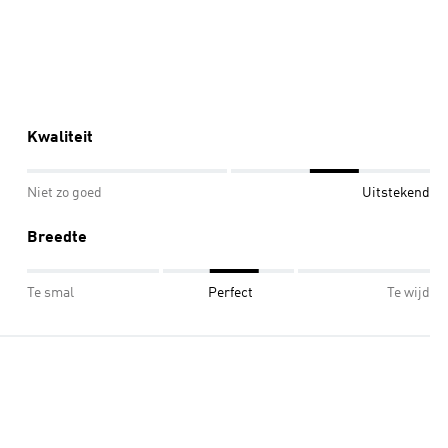
Kwaliteit
Niet zo goed
Uitstekend
Breedte
Te smal
Perfect
Te wijd