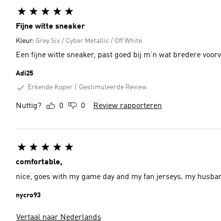
Fijne witte sneaker
Kleur:
Grey Six / Cyber Metallic / Off White
Een fijne witte sneaker, past goed bij m’n wat bredere voor
Adi25
Erkende Koper
Gestimuleerde Review
Nuttig?
0
0
Review rapporteren
comfortable,
nice, goes with my game day and my fan jerseys. my husban
nycro93
Vertaal naar Nederlands