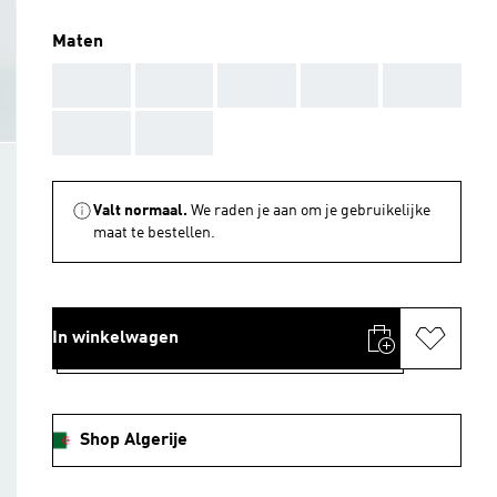
Maten
AAA
AAA
AAA
AAA
AAA
AAA
AAA
Valt normaal.
We raden je aan om je gebruikelijke
maat te bestellen.
In winkelwagen
Shop Algerije