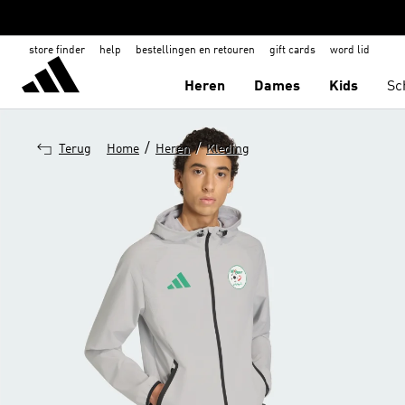
store finder
help
bestellingen en retouren
gift cards
word lid
Heren
Dames
Kids
Sc
/
/
Terug
Home
Heren
Kleding