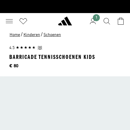
1
/
/
Home
Kinderen
Schoenen
4.5
(8)
BARRICADE TENNISSCHOENEN KIDS
Prijs
€ 80