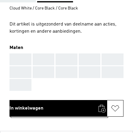
Cloud White / Core Black / Core Black
Dit artikel is uitgezonderd van deelname aan acties,
kortingen en andere aanbiedingen.
Maten
AAA
AAA
AAA
AAA
AAA
AAA
AAA
AAA
AAA
AAA
AAA
In winkelwagen