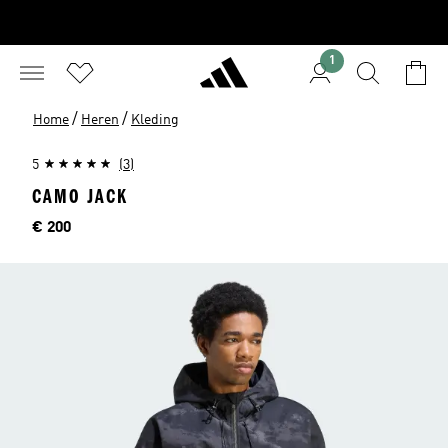
1
/
/
Home
Heren
Kleding
5
(3)
CAMO JACK
Prijs
€ 200