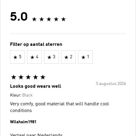
5.0
Filter op aantal sterren
5
4
3
2
1
5 augustus 2026
Looks good wears well
Kleur:
Black
Very comfy, good material that will handle cool
conditions
Wilshsim1981
Vertaal naar Nederlands