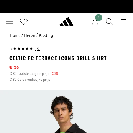
1
/
/
Home
Heren
Kleding
5
(3)
CELTIC FC TERRACE ICONS DRILL SHIRT
Afgeprijsde prijs
€ 56
€ 80 Laatste laagste prijs
-30%
Korting
€ 80 Oorspronkelijke prijs