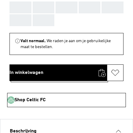
AAA
AAA
AAA
AAA
AAA
AAA
AAA
Valt normaal.
We raden je aan om je gebruikelijke
maat te bestellen.
In winkelwagen
Shop Celtic FC
Beschrijving