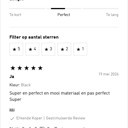
Te kort
Perfect
Te lang
Filter op aantal sterren
5
4
3
2
1
19 mei 2026
Ja
Kleur:
Black
Super en perfect en mooi materiaal en pas perfect
Super
illi
Erkende Koper
Gestimuleerde Review