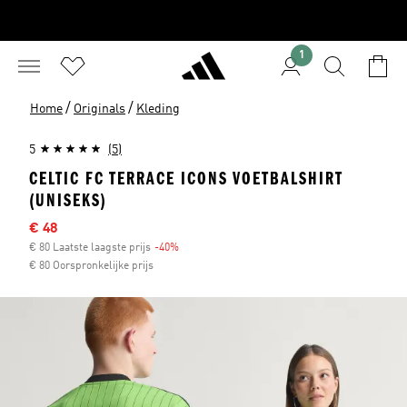
1
/
/
Home
Originals
Kleding
5
(5)
CELTIC FC TERRACE ICONS VOETBALSHIRT
(UNISEKS)
Afgeprijsde prijs
€ 48
€ 80 Laatste laagste prijs
-40%
Korting
€ 80 Oorspronkelijke prijs