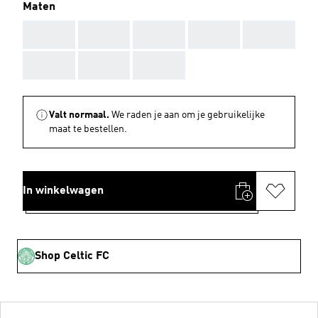
Maten
AAA
AAA
AAA
AAA
AAA
AAA
AAA
AAA
Valt normaal.
We raden je aan om je gebruikelijke
maat te bestellen.
In winkelwagen
Shop Celtic FC