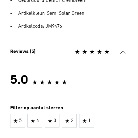
Geborduurd Celtic FC embleem
Artikelkleur: Semi Solar Green
Artikelcode: JM9476
Reviews (5)
5.0
Filter op aantal sterren
5
4
3
2
1