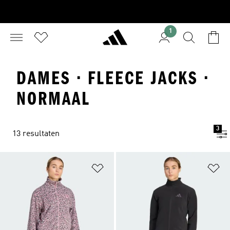
1
DAMES · FLEECE JACKS ·
NORMAAL
3
13 resultaten
Op verlanglijst zetten
Op