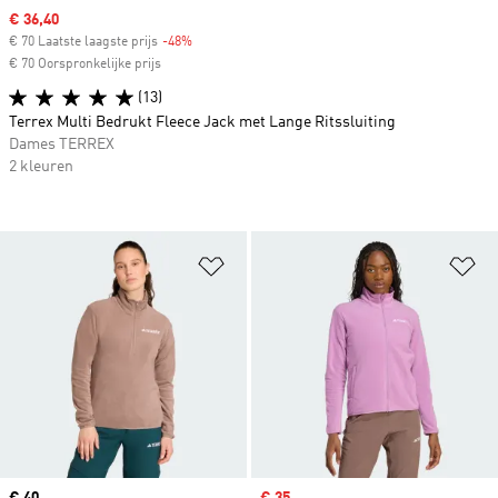
Sale price
€ 36,40
€ 70 Laatste laagste prijs
-48%
Discount
€ 70 Oorspronkelijke prijs
(13)
Terrex Multi Bedrukt Fleece Jack met Lange Ritssluiting
Dames TERREX
2 kleuren
Op verlanglijst zetten
Op