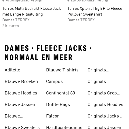
€ 70 Oorspronkelijke prijs
€ 120 Oorspronkelijke prijs
Terrex Multi Bedrukt Fleece Jack
Terrex Xploric High Pile Fleece
met Lange Ritssluiting
Pullover Sweatshirt
Dames TERREX
Dames TERREX
2 kleuren
DAMES • FLEECE JACKS •
NORMAAL EN MEER
Adilette
Blauwe T-shirts
Originals
Badslippers
Blauwe Broeken
Campus
Originals
Bodywarmers
Blauwe Hoodies
Continental 80
Originals Crop
Tops
Blauwe Jassen
Duffle Bags
Originals Hoodies
Blauwe
Falcon
Originals Jacks &
Poloshirts
Parka's
Blauwe Sweaters
Hardloopleggings
Originals Jassen