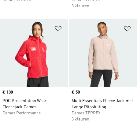
Dames TERREX
Dames TERREX
3 kleuren
Op verlanglijst zetten
Op
Price
€ 130
Price
€ 50
POC Presentation Wear
Multi Essentials Fleece Jack met
Fleecejack Dames
Lange Ritssluiting
Dames Performance
Dames TERREX
3 kleuren