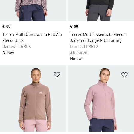
Price
€ 80
Price
€ 50
Terrex Multi Climawarm Full Zip
Terrex Multi Essentials Fleece
Fleece Jack
Jack met Lange Ritssluiting
Dames TERREX
Dames TERREX
Nieuw
3 kleuren
Nieuw
Op verlanglijst zetten
Op