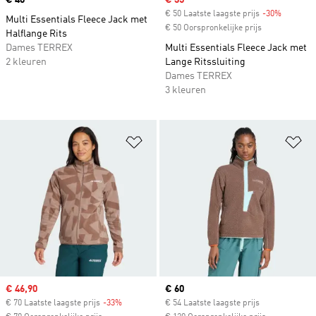
Price
€ 40
Sale price
€ 35
€ 50 Laatste laagste prijs
-30%
Discount
Multi Essentials Fleece Jack met
€ 50 Oorspronkelijke prijs
Halflange Rits
Dames TERREX
Multi Essentials Fleece Jack met
2 kleuren
Lange Ritssluiting
Dames TERREX
3 kleuren
Op verlanglijst zetten
Op
Sale price
€ 46,90
Current price
€ 60
€ 70 Laatste laagste prijs
-33%
Discount
€ 54 Laatste laagste prijs