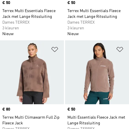
Price
€ 50
Price
€ 50
Terrex Multi Essentials Fleece
Terrex Multi Essentials Fleece
Jack met Lange Ritssluiting
Jack met Lange Ritssluiting
Dames TERREX
Dames TERREX
3 kleuren
3 kleuren
Nieuw
Nieuw
Op verlanglijst zetten
Op
Price
€ 80
Price
€ 50
Terrex Multi Climawarm Full Zip
Multi Essentials Fleece Jack met
Fleece Jack
Lange Ritssluiting