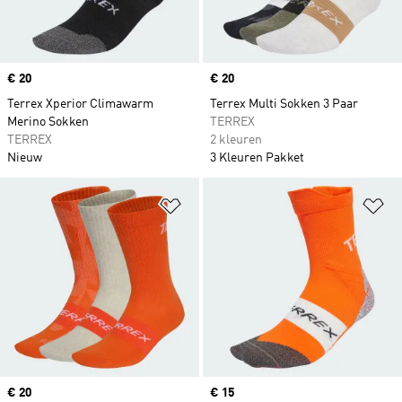
Price
€ 20
Price
€ 20
Terrex Xperior Climawarm
Terrex Multi Sokken 3 Paar
Merino Sokken
TERREX
TERREX
2 kleuren
Nieuw
3 Kleuren Pakket
Op verlanglijst zetten
Op
Price
€ 20
Price
€ 15