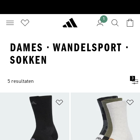
1
DAMES · WANDELSPORT ·
SOKKEN
3
5 resultaten
Op verlanglijst zetten
Op