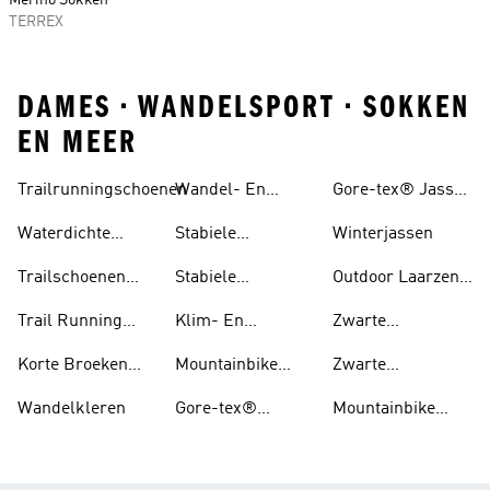
Merino Sokken
TERREX
DAMES • WANDELSPORT • SOKKEN
EN MEER
Trailrunningschoenen
Wandel- En
Gore-tex® Jassen
Hikingschoenen
En regenjas
Waterdichte
Stabiele
Winterjassen
Trailschoenen
Wandelschoenen
Trailschoenen
Stabiele
Outdoor Laarzen
Voor Heren
Voor Heren
Wandelschoenen
En Schoenen
Trail Running
Klim- En
Zwarte
Voor Dames
Schoenen Voor
Boulderschoenen
Trailschoenen
Korte Broeken
Mountainbike
Zwarte
Dames
Voor Trail
Schoenen
Wandelschoenen
Wandelkleren
Gore-tex®
Mountainbike
Running
Schoenen
Schoenen Dames