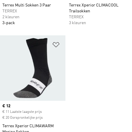
Terrex Multi Sokken 3 Paar
Terrex Xperior CLIMACOOL
TERREX
Trailsokken
2 kleuren
TERREX
3-pack
3 kleuren
Op verlanglijst zetten
Current price
€ 12
€ 11 Laatste laagste prijs
€ 20 Oorspronkelijke prijs
Terrex Xperior CLIMAWARM