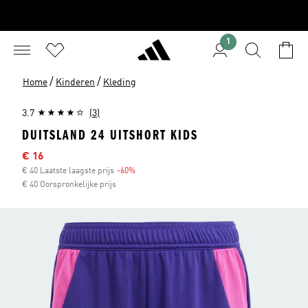
1
/
/
Home
Kinderen
Kleding
3.7
(3)
DUITSLAND 24 UITSHORT KIDS
Afgeprijsde prijs
€ 16
€ 40 Laatste laagste prijs
-60%
Korting
€ 40 Oorspronkelijke prijs