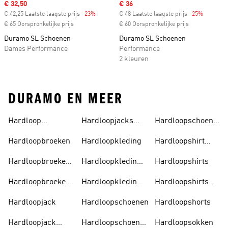
Sale price
€ 32,50
Sale price
€ 36
€ 42,25 Laatste laagste prijs
-23%
Discount
€ 48 Laatste laagste prijs
-25%
Discount
€ 65 Oorspronkelijke prijs
€ 60 Oorspronkelijke prijs
Duramo SL Schoenen
Duramo SL Schoenen
Dames Performance
Performance
2 kleuren
DURAMO EN MEER
Hardloop
Hardloopjacks
Hardloopschoenen
Accessoires
Heren
Heren
Hardloopbroeken
Hardloopkleding
Hardloopshirt
Dames
Hardloopbroeken
Hardloopkleding
Hardloopshirts
Dames
Dames
Hardloopbroeken
Hardloopkleding
Hardloopshirts
Heren
Heren
Heren
Hardloopjack
Hardloopschoenen
Hardloopshorts
Hardloopjack
Hardloopschoenen
Hardloopsokken