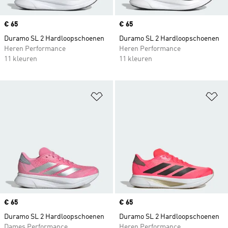
Price
€ 65
Price
€ 65
Duramo SL 2 Hardloopschoenen
Duramo SL 2 Hardloopschoenen
Heren Performance
Heren Performance
11 kleuren
11 kleuren
Op verlanglijst zetten
Op
Price
€ 65
Price
€ 65
Duramo SL 2 Hardloopschoenen
Duramo SL 2 Hardloopschoenen
Dames Performance
Heren Performance