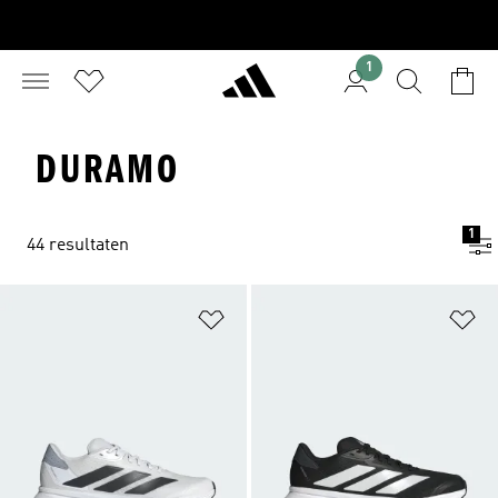
1
DURAMO
1
44 resultaten
Op verlanglijst zetten
Op