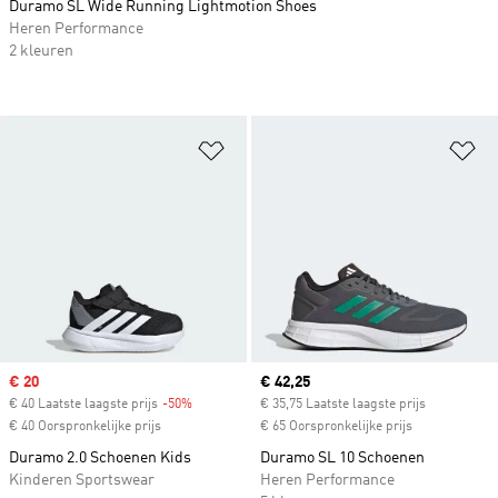
Duramo SL Wide Running Lightmotion Shoes
Heren Performance
2 kleuren
Op verlanglijst zetten
Op
Sale price
€ 20
Current price
€ 42,25
€ 40 Laatste laagste prijs
-50%
Discount
€ 35,75 Laatste laagste prijs
€ 40 Oorspronkelijke prijs
€ 65 Oorspronkelijke prijs
Duramo 2.0 Schoenen Kids
Duramo SL 10 Schoenen
Kinderen Sportswear
Heren Performance