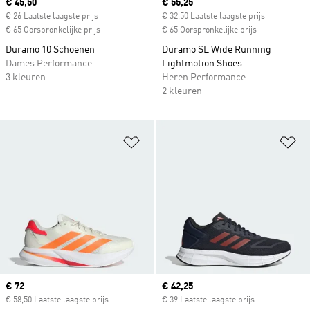
Current price
€ 45,50
Current price
€ 55,25
€ 26 Laatste laagste prijs
€ 32,50 Laatste laagste prijs
€ 65 Oorspronkelijke prijs
€ 65 Oorspronkelijke prijs
Duramo 10 Schoenen
Duramo SL Wide Running
Dames Performance
Lightmotion Shoes
3 kleuren
Heren Performance
2 kleuren
Op verlanglijst zetten
Op
Current price
€ 72
Current price
€ 42,25
€ 58,50 Laatste laagste prijs
€ 39 Laatste laagste prijs