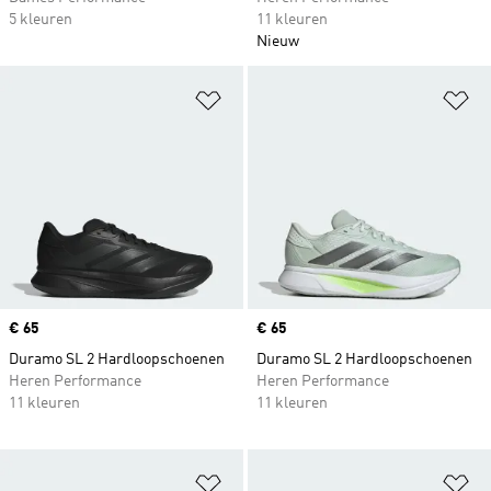
5 kleuren
11 kleuren
Nieuw
Op verlanglijst zetten
Op
Price
€ 65
Price
€ 65
Duramo SL 2 Hardloopschoenen
Duramo SL 2 Hardloopschoenen
Heren Performance
Heren Performance
11 kleuren
11 kleuren
Op verlanglijst zetten
Op