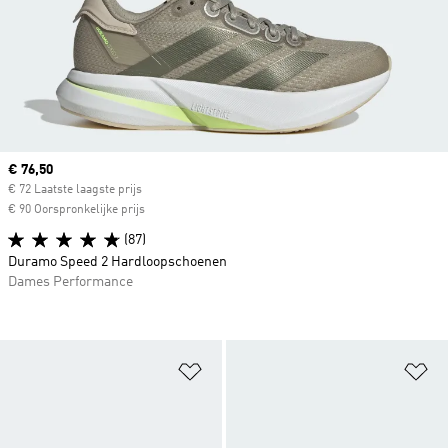
Current price
€ 76,50
€ 72 Laatste laagste prijs
€ 90 Oorspronkelijke prijs
(87)
Duramo Speed 2 Hardloopschoenen
Dames Performance
Op verlanglijst zetten
Op