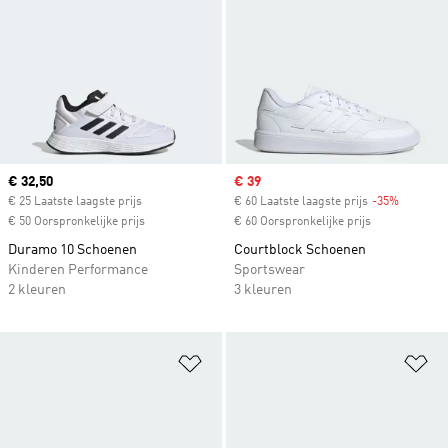
Current price
€ 32,50
Sale price
€ 39
€ 25 Laatste laagste prijs
€ 60 Laatste laagste prijs
-35%
Discount
€ 50 Oorspronkelijke prijs
€ 60 Oorspronkelijke prijs
Duramo 10 Schoenen
Courtblock Schoenen
Kinderen Performance
Sportswear
2 kleuren
3 kleuren
Op verlanglijst zetten
Op