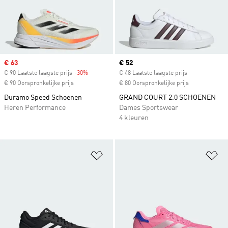
Sale price
€ 63
Current price
€ 52
€ 90 Laatste laagste prijs
-30%
Discount
€ 48 Laatste laagste prijs
€ 90 Oorspronkelijke prijs
€ 80 Oorspronkelijke prijs
Duramo Speed Schoenen
GRAND COURT 2.0 SCHOENEN
Heren Performance
Dames Sportswear
4 kleuren
Op verlanglijst zetten
Op