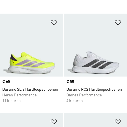
Op verlanglijst zetten
Op
Price
€ 65
Price
€ 50
Duramo SL 2 Hardloopschoenen
Duramo RC2 Hardloopschoenen
Heren Performance
Dames Performance
11 kleuren
4 kleuren
Op verlanglijst zetten
Op