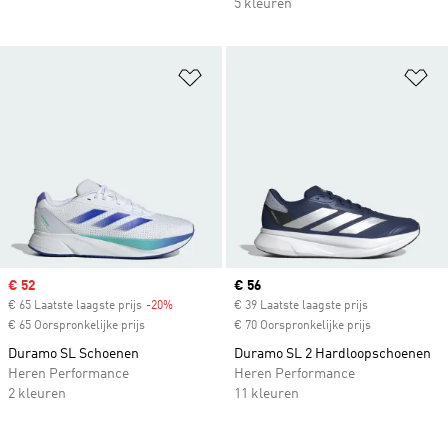
5 kleuren
Op verlanglijst zetten
Op
Sale price
€ 52
Current price
€ 56
€ 65 Laatste laagste prijs
-20%
Discount
€ 39 Laatste laagste prijs
€ 65 Oorspronkelijke prijs
€ 70 Oorspronkelijke prijs
Duramo SL Schoenen
Duramo SL 2 Hardloopschoenen
Heren Performance
Heren Performance
2 kleuren
11 kleuren