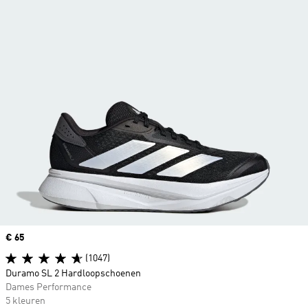
Price
€ 65
(1047)
Duramo SL 2 Hardloopschoenen
Dames Performance
5 kleuren