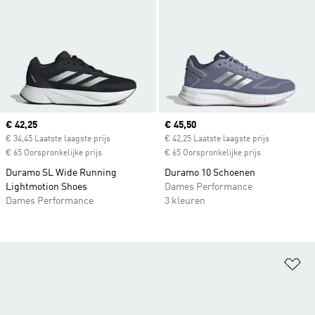
Current price
€ 42,25
Current price
€ 45,50
€ 34,45 Laatste laagste prijs
€ 42,25 Laatste laagste prijs
€ 65 Oorspronkelijke prijs
€ 65 Oorspronkelijke prijs
Duramo SL Wide Running
Duramo 10 Schoenen
Lightmotion Shoes
Dames Performance
Dames Performance
3 kleuren
Op