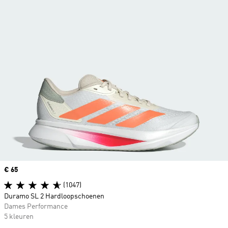
Price
€ 65
(1047)
Duramo SL 2 Hardloopschoenen
Dames Performance
5 kleuren