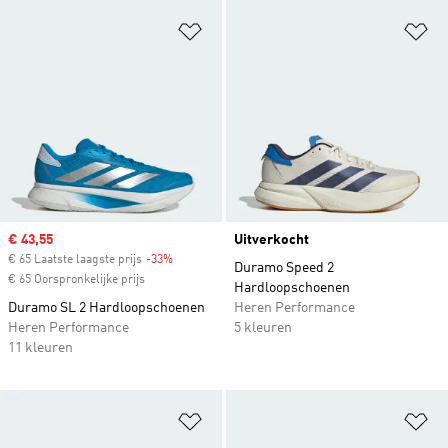
Op verlanglijst zetten
Op
Sale price
€ 43,55
Uitverkocht
€ 65 Laatste laagste prijs
-33%
Discount
Duramo Speed 2
€ 65 Oorspronkelijke prijs
Hardloopschoenen
Duramo SL 2 Hardloopschoenen
Heren Performance
Heren Performance
5 kleuren
11 kleuren
Op verlanglijst zetten
Op