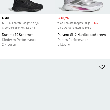
Current price
€ 30
Sale price
€ 48,75
€ 27,50 Laatste laagste prijs
€ 65 Laatste laagste prijs
-25%
Discount
€ 50 Oorspronkelijke prijs
€ 65 Oorspronkelijke prijs
Duramo 10 Schoenen
Duramo SL 2 Hardloopschoenen
Kinderen Performance
Dames Performance
2 kleuren
5 kleuren
Op