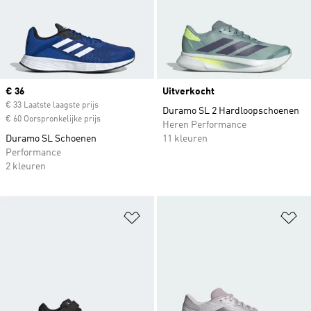
Current price
€ 36
Uitverkocht
€ 33 Laatste laagste prijs
Duramo SL 2 Hardloopschoenen
€ 60 Oorspronkelijke prijs
Heren Performance
Duramo SL Schoenen
11 kleuren
Performance
2 kleuren
Op verlanglijst zetten
Op