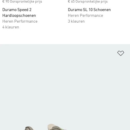
€ 90 Oorspronkelijke prijs
€ 65 Oorspronkelijke prijs
Duramo Speed 2
Duramo SL 10 Schoenen
Hardloopschoenen
Heren Performance
Heren Performance
3 kleuren
4 kleuren
Op