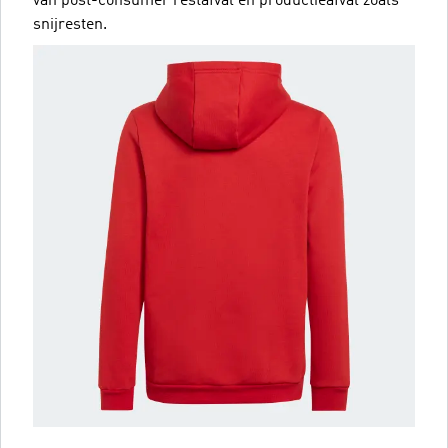
van post-consumer restafval en productieafval zoals
snijresten.