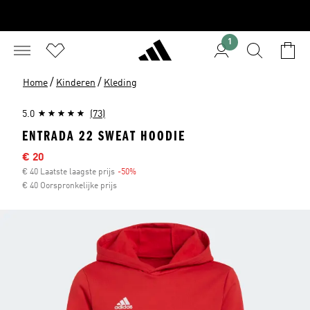
1
/
/
Home
Kinderen
Kleding
5.0
(73)
ENTRADA 22 SWEAT HOODIE
Afgeprijsde prijs
€ 20
€ 40 Laatste laagste prijs
-50%
Korting
€ 40 Oorspronkelijke prijs