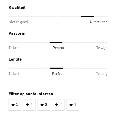
Kwaliteit
Niet zo goed
Uitstekend
Pasvorm
Te krap
Perfect
Te wijd
Lengte
Te kort
Perfect
Te lang
Filter op aantal sterren
5
4
3
2
1