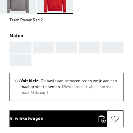
Team Power Red 2
Maten
AAA
AAA
AAA
AAA
AAA
AAA
Valt klein.
Op basis van retouren raden we je aan een
maat groter te nemen.
(Bestel maat L als je normaal
maat M draagt)
In winkelwagen