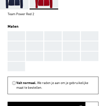
Team Power Red 2
Maten
AAA
AAA
AAA
AAA
AAA
AAA
AAA
AAA
AAA
AAA
AAA
AAA
AAA
AAA
AAA
AAA
Valt normaal.
We raden je aan om je gebruikelijke
maat te bestellen.