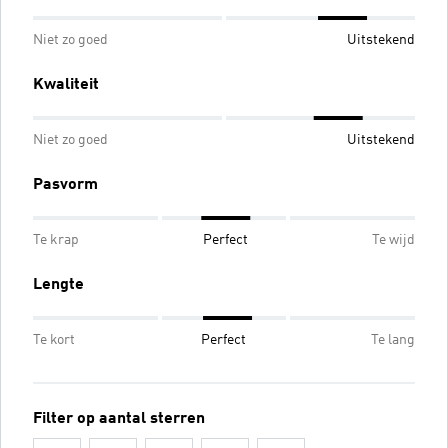
Niet zo goed
Uitstekend
Kwaliteit
Niet zo goed
Uitstekend
Pasvorm
Te krap
Perfect
Te wijd
Lengte
Te kort
Perfect
Te lang
Filter op aantal sterren