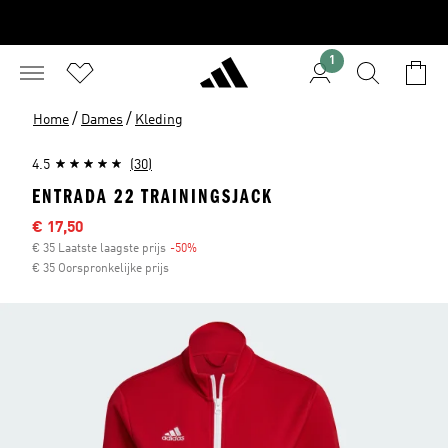
1
/
/
Home
Dames
Kleding
4.5
(30)
ENTRADA 22 TRAININGSJACK
Afgeprijsde prijs
€ 17,50
€ 35 Laatste laagste prijs
-50%
Korting
€ 35 Oorspronkelijke prijs