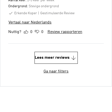
Aantal keer:
2-3 keer per week
Ondergrond:
Stevige ondergrond
Erkende Koper
Gestimuleerde Review
Vertaal naar Nederlands
Nuttig?
0
0
Review rapporteren
Lees meer reviews
Ga naar filters