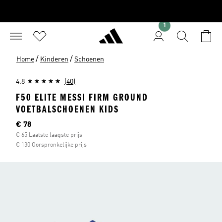
1
/
/
Home
Kinderen
Schoenen
4.8
(40)
F50 ELITE MESSI FIRM GROUND
VOETBALSCHOENEN KIDS
Huidige prijs
€ 78
€ 65 Laatste laagste prijs
€ 130 Oorspronkelijke prijs