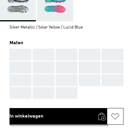
Silver Metallic / Solar Yellow / Lucid Blue
Maten
AAA
AAA
AAA
AAA
AAA
AAA
AAA
AAA
AAA
AAA
AAA
AAA
AAA
AAA
AAA
AAA
AAA
AAA
In winkelwagen