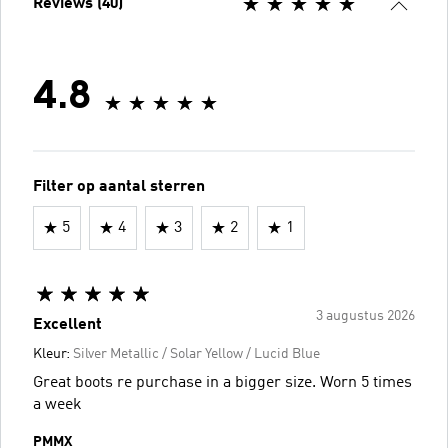
Reviews (40)
4.8
Filter op aantal sterren
5
4
3
2
1
3 augustus 2026
Excellent
Kleur:
Silver Metallic / Solar Yellow / Lucid Blue
Great boots re purchase in a bigger size. Worn 5 times
a week
PMMX