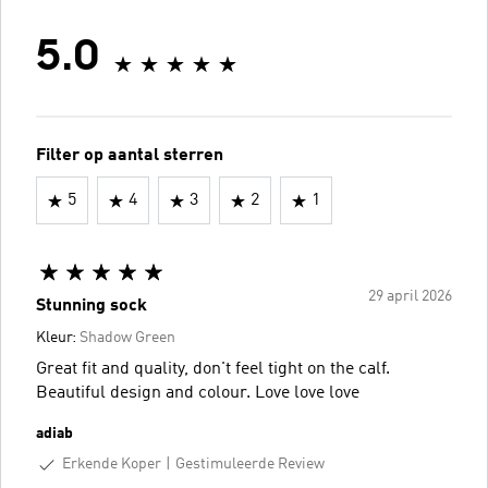
5.0
Filter op aantal sterren
5
4
3
2
1
29 april 2026
Stunning sock
Kleur:
Shadow Green
Great fit and quality, don't feel tight on the calf.
Beautiful design and colour. Love love love
adiab
Erkende Koper
Gestimuleerde Review