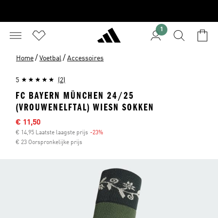
1
/
/
Home
Voetbal
Accessoires
5
(2)
FC BAYERN MÜNCHEN 24/25
(VROUWENELFTAL) WIESN SOKKEN
Afgeprijsde prijs
€ 11,50
€ 14,95 Laatste laagste prijs
-23%
Korting
€ 23 Oorspronkelijke prijs