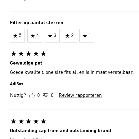
Filter op aantal sterren
5
4
3
2
1
Geweldige pet
Goede kwaliteit. one size fits all en is in maat verstelbaar.
AdiSas
Nuttig?
0
0
Review rapporteren
Outstanding cap from and outstanding brand