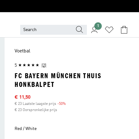
1
Voetbal
5
(2)
FC BAYERN MÜNCHEN THUIS
HONKBALPET
Afgeprijsde prijs
€ 11,50
€ 23 Laatste laagste prijs
-50%
Korting
€ 23 Oorspronkelijke prijs
Red / White