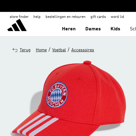
store finder
help
bestellingen en retouren
gift cards
word lid
Heren
Dames
Kids
Sc
/
/
Terug
Home
Voetbal
Accessoires