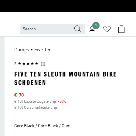
1
Dames • Five Ten
5
(1)
FIVE TEN SLEUTH MOUNTAIN BIKE
SCHOENEN
Afgeprijsde prijs
€ 70
€ 100 Laatste laagste prijs
-30%
Korting
€ 100 Oorspronkelijke prijs
Core Black / Core Black / Gum