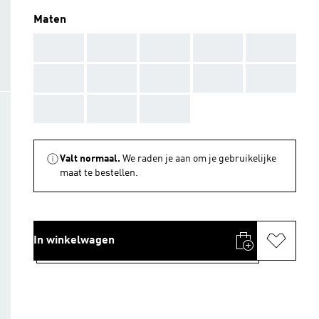
Maten
AAA
AAA
AAA
AAA
AAA
AAA
AAA
AAA
AAA
AAA
AAA
AAA
AAA
Valt normaal.
We raden je aan om je gebruikelijke
maat te bestellen.
In winkelwagen