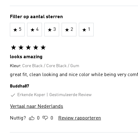
Filter op aantal sterren
5
4
3
2
1
looks amazing
Kleur:
Core Black / Core Black / Gum
great fit, clean looking and nice color while being very com
Buddha87
Erkende Koper
Gestimuleerde Review
Vertaal naar Nederlands
Nuttig?
0
0
Review rapporteren