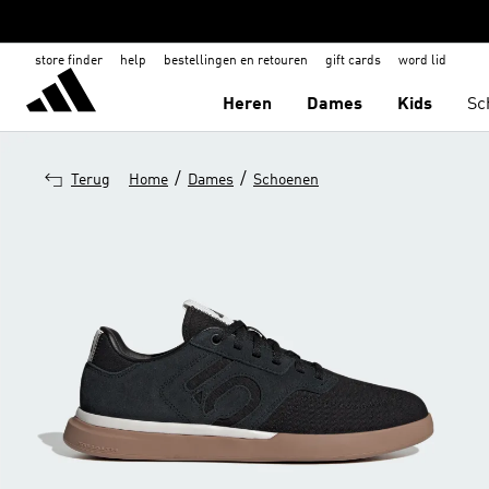
store finder
help
bestellingen en retouren
gift cards
word lid
Heren
Dames
Kids
Sc
/
/
Terug
Home
Dames
Schoenen