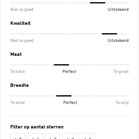
Niet zo goed
Uitstekend
Kwaliteit
Niet zo goed
Uitstekend
Maat
Te klein
Perfect
Te groot
Breedte
Te smal
Perfect
Te wijd
Filter op aantal sterren