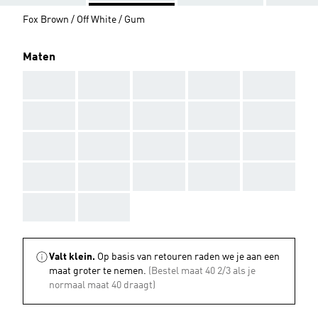
Fox Brown / Off White / Gum
Maten
AAA
AAA
AAA
AAA
AAA
AAA
AAA
AAA
AAA
AAA
AAA
AAA
AAA
AAA
AAA
AAA
AAA
AAA
AAA
AAA
AAA
AAA
Valt klein.
Op basis van retouren raden we je aan een
maat groter te nemen.
(Bestel maat 40 2/3 als je
normaal maat 40 draagt)