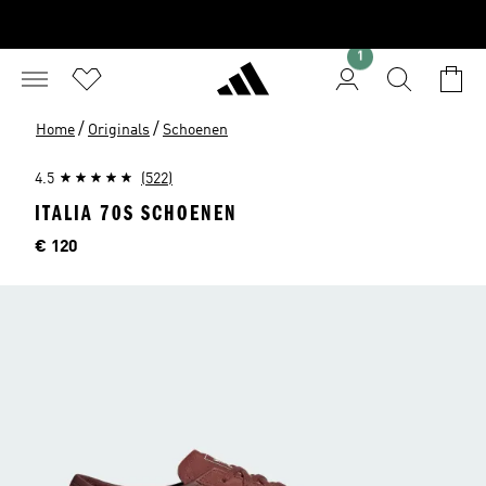
1
/
/
Home
Originals
Schoenen
4.5
(522)
ITALIA 70S SCHOENEN
Prijs
€ 120