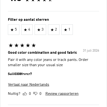
Filter op aantal sterren
5
4
3
2
1
31 juli 2026
Good color combination and good fabric
Pair it with any color jeans or track pants. Order
smaller size than your usual size
Suiii0308frvrcr7
Vertaal naar Nederlands
Nuttig?
0
0
Review rapporteren