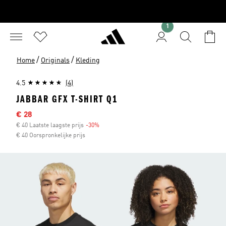
1
/
/
Home
Originals
Kleding
4.5
(4)
JABBAR GFX T-SHIRT Q1
Afgeprijsde prijs
€ 28
€ 40 Laatste laagste prijs
-30%
Korting
€ 40 Oorspronkelijke prijs