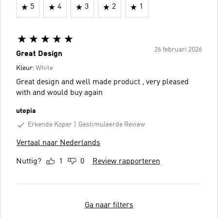
5
4
3
2
1
26 februari 2026
Great Design
Kleur:
White
Great design and well made product , very pleased
with and would buy again
utopia
Erkende Koper
Gestimuleerde Review
Vertaal naar Nederlands
Nuttig?
1
0
Review rapporteren
Ga naar filters