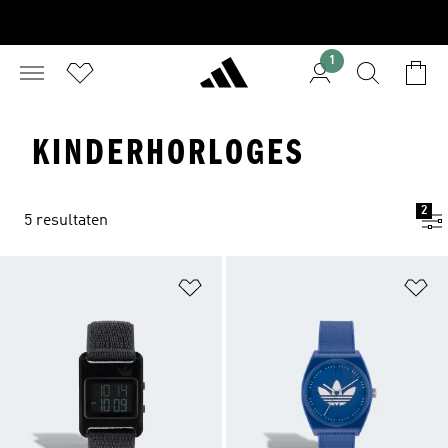
1
KINDERHORLOGES
2
5 resultaten
Op verlanglijst zetten
Op