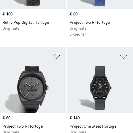
Price
€ 100
Price
€ 80
Retro Pop Digital Horloge
Project Two R Horloge
Originals
Originals
3 kleuren
Op verlanglijst zetten
Op
Price
€ 80
Price
€ 140
Project Two R Horloge
Project One Steel Horloge
Originals
Originals