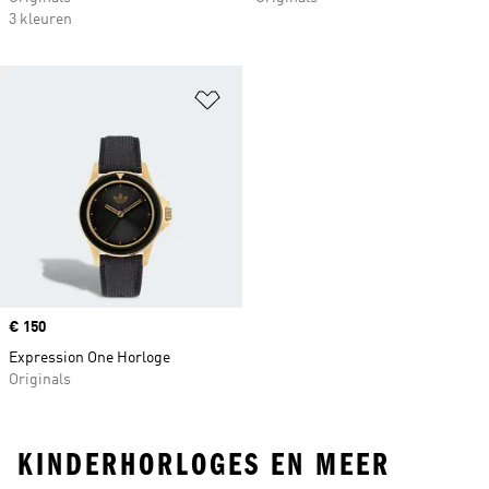
3 kleuren
Op verlanglijst zetten
Price
€ 150
Expression One Horloge
Originals
KINDERHORLOGES EN MEER