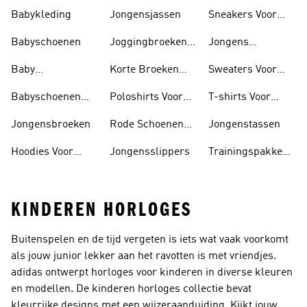
Babykleding
Jongensjassen
Sneakers Voor
Jongens
Babyschoenen
Joggingbroeken
Jongens
Voor Jongens
Sportshirts
Baby
Korte Broeken
Sweaters Voor
Trainingspak
Voor Jongens
Jongens
Babyschoenen
Poloshirts Voor
T-shirts Voor
Jongens
Jongens
Jongens
Jongensbroeken
Rode Schoenen
Jongenstassen
Voor Jongens
Hoodies Voor
Jongensslippers
Trainingspakken
Jongens
Voor Jongens
KINDEREN HORLOGES
Buitenspelen en de tijd vergeten is iets wat vaak voorkomt
als jouw junior lekker aan het ravotten is met vriendjes.
adidas ontwerpt horloges voor kinderen in diverse kleuren
en modellen. De kinderen horloges collectie bevat
kleurrijke designs met een wijzeraanduiding. Kijkt jouw