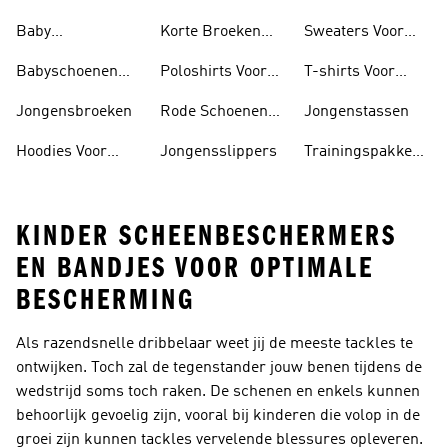
Voor Jongens
Sportshirts
Baby
Korte Broeken
Sweaters Voor
Trainingspak
Voor Jongens
Jongens
Babyschoenen
Poloshirts Voor
T-shirts Voor
Jongens
Jongens
Jongens
Jongensbroeken
Rode Schoenen
Jongenstassen
Voor Jongens
Hoodies Voor
Jongensslippers
Trainingspakken
Jongens
Voor Jongens
KINDER SCHEENBESCHERMERS
EN BANDJES VOOR OPTIMALE
BESCHERMING
Als razendsnelle dribbelaar weet jij de meeste tackles te
ontwijken. Toch zal de tegenstander jouw benen tijdens de
wedstrijd soms toch raken. De schenen en enkels kunnen
behoorlijk gevoelig zijn, vooral bij kinderen die volop in de
groei zijn kunnen tackles vervelende blessures opleveren.