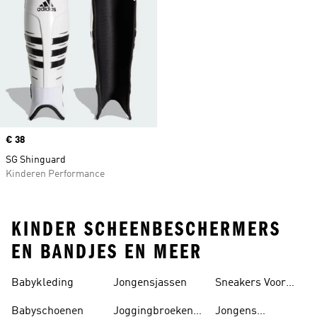
Price
€ 38
SG Shinguard
Kinderen Performance
KINDER SCHEENBESCHERMERS
EN BANDJES EN MEER
Babykleding
Jongensjassen
Sneakers Voor
Jongens
Babyschoenen
Joggingbroeken
Jongens