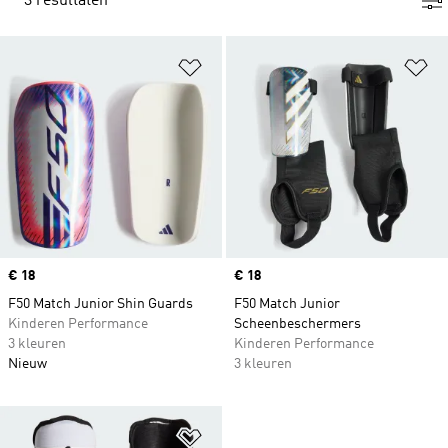
3 resultaten
Op verlanglijst zetten
Op
Price
€ 18
Price
€ 18
F50 Match Junior Shin Guards
F50 Match Junior
Kinderen Performance
Scheenbeschermers
3 kleuren
Kinderen Performance
Nieuw
3 kleuren
Op verlanglijst zetten