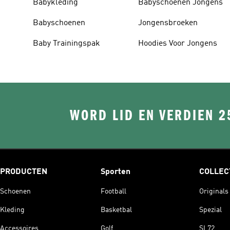
Babykleding
Babyschoenen Jongens
Babyschoenen
Jongensbroeken
Baby Trainingspak
Hoodies Voor Jongens
WORD LID EN VERDIEN 2
PRODUCTEN
Sporten
COLLEC
Schoenen
Football
Originals
Kleding
Basketbal
Spezial
Accessoires
Golf
SL72