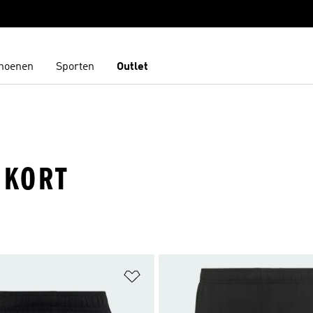
hoenen
Sporten
Outlet
 KORT
t zetten
Op verlanglijst zetten