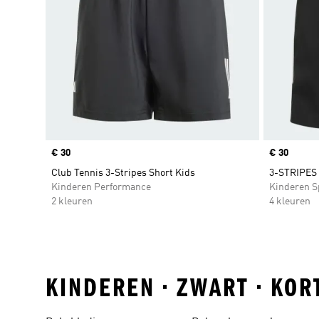
Price
€ 30
Price
€ 30
Club Tennis 3-Stripes Short Kids
3-STRIPES
Kinderen Performance
Kinderen S
2 kleuren
4 kleuren
KINDEREN • ZWART • KOR