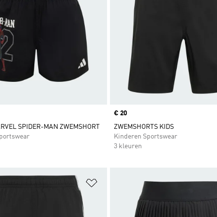
Price
€ 20
ARVEL SPIDER-MAN ZWEMSHORT
ZWEMSHORTS KIDS
portswear
Kinderen Sportswear
3 kleuren
t zetten
Op verlanglijst zetten