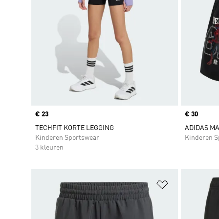
Price
€ 23
Price
€ 30
TECHFIT KORTE LEGGING
ADIDAS M
Kinderen Sportswear
Kinderen S
3 kleuren
Op verlanglijs