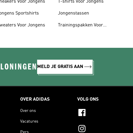
neakers Voor Jongens
T-shirts Voor Jongens
ongens Sportshirts
Jongenstassen
weaters Voor Jongens
Trainingspakken Voor
Jongens
ELONINGEN
MELD JE GRATIS AAN
OVER ADIDAS
VOLG ONS
Over ons
Vacatures
Pers