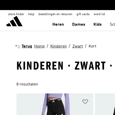
store finder
help
bestellingen en retouren
gift cards
word lid
Heren
Dames
Kids
Sc
Terug
Home
Kinderen
Zwart
Kort
KINDEREN · ZWART ·
8 resultaten
Op verlanglijs