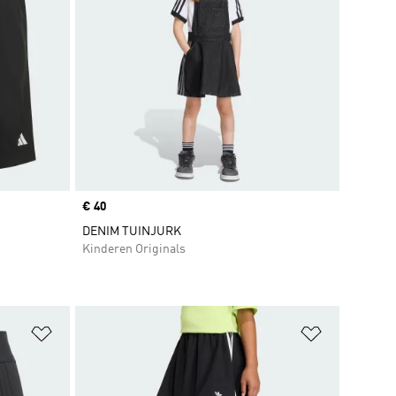
Price
€ 40
DENIM TUINJURK
Kinderen Originals
Op verlanglijst zetten
Op verlangl