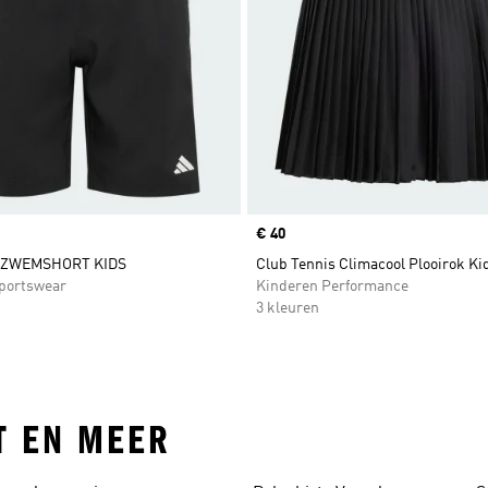
Price
€ 40
 ZWEMSHORT KIDS
Club Tennis Climacool Plooirok Ki
portswear
Kinderen Performance
3 kleuren
T EN MEER