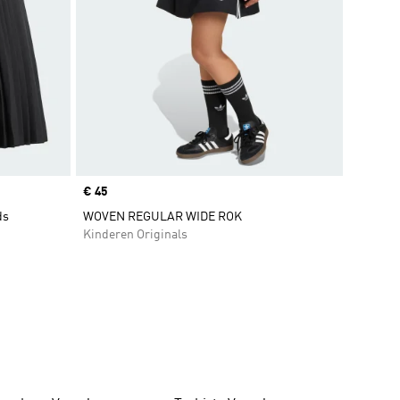
Price
€ 45
ds
WOVEN REGULAR WIDE ROK
Kinderen Originals