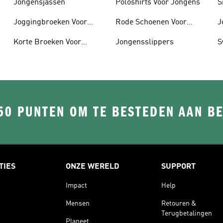
Jongensjassen
Poloshirts Voor Jongens
S
Joggingbroeken Voor
Rode Schoenen Voor
J
Jongens
Jongens
Korte Broeken Voor
Jongensslippers
S
Jongens
50 PUNTEN OM TE BESTEDEN AAN B
TIES
ONZE WERELD
SUPPORT
Impact
Help
Mensen
Retouren &
Terugbetalingen
Planeet