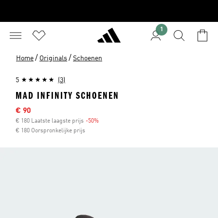
1
/
/
Home
Originals
Schoenen
5
(3)
MAD INFINITY SCHOENEN
Afgeprijsde prijs
€ 90
€ 180 Laatste laagste prijs
-50%
Korting
€ 180 Oorspronkelijke prijs