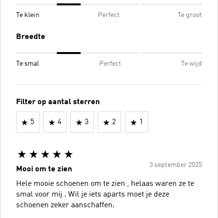
Te klein
Perfect
Te groot
Breedte
Te smal
Perfect
Te wijd
Filter op aantal sterren
5
4
3
2
1
3 september 2025
Mooi om te zien
Hele mooie schoenen om te zien , helaas waren ze te
smal voor mij . Wil je iets aparts moet je deze
schoenen zeker aanschaffen.