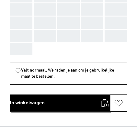
AAA
AAA
AAA
AAA
AAA
AAA
AAA
AAA
AAA
AAA
AAA
AAA
AAA
AAA
AAA
AAA
Valt normaal.
We raden je aan om je gebruikelijke
maat te bestellen.
In winkelwagen