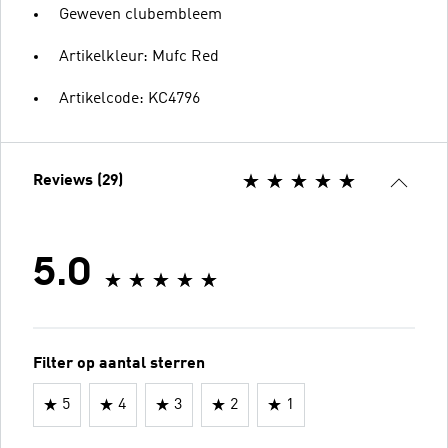
Geweven clubembleem
Artikelkleur: Mufc Red
Artikelcode: KC4796
Reviews (29)
5.0
Filter op aantal sterren
5
4
3
2
1