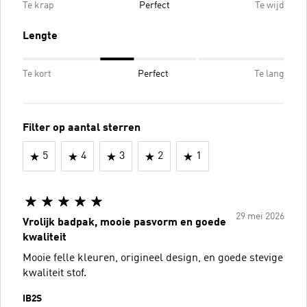
Te krap
Perfect
Te wijd
Lengte
Te kort
Perfect
Te lang
Filter op aantal sterren
5
4
3
2
1
29 mei 2026
Vrolijk badpak, mooie pasvorm en goede
kwaliteit
Mooie felle kleuren, origineel design, en goede stevige
kwaliteit stof.
IB2S