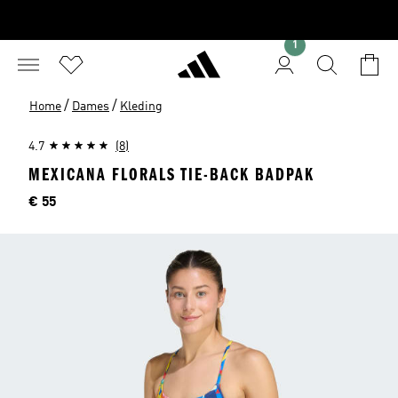
1
/
/
Home
Dames
Kleding
4.7
(8)
MEXICANA FLORALS TIE-BACK BADPAK
Prijs
€ 55