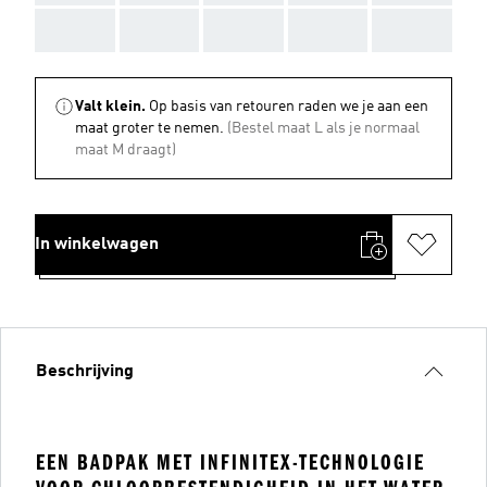
AAA
AAA
AAA
AAA
AAA
Valt klein.
Op basis van retouren raden we je aan een
maat groter te nemen.
(Bestel maat L als je normaal
maat M draagt)
In winkelwagen
Beschrijving
EEN BADPAK MET INFINITEX-TECHNOLOGIE