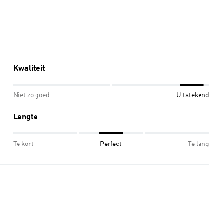
Kwaliteit
Niet zo goed
Uitstekend
Lengte
Te kort
Perfect
Te lang