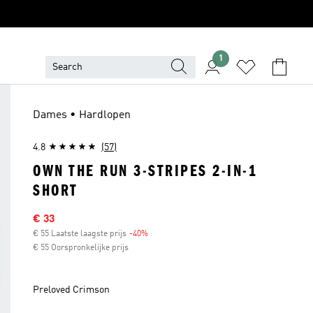
1
Dames • Hardlopen
4.8
(57)
OWN THE RUN 3-STRIPES 2-IN-1
SHORT
Afgeprijsde prijs
€ 33
€ 55 Laatste laagste prijs
-40%
Korting
€ 55 Oorspronkelijke prijs
Preloved Crimson