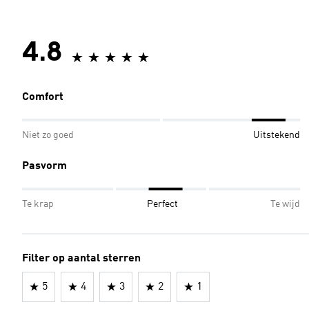
4.8
Comfort
Niet zo goed
Uitstekend
Pasvorm
Te krap
Perfect
Te wijd
Filter op aantal sterren
5
4
3
2
1