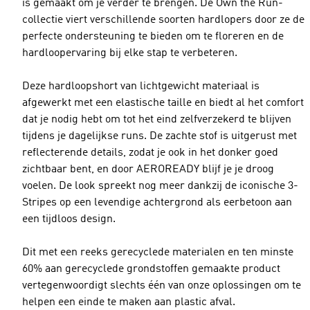
is gemaakt om je verder te brengen. De Own the Run-
collectie viert verschillende soorten hardlopers door ze de
perfecte ondersteuning te bieden om te floreren en de
hardloopervaring bij elke stap te verbeteren.
Deze hardloopshort van lichtgewicht materiaal is
afgewerkt met een elastische taille en biedt al het comfort
dat je nodig hebt om tot het eind zelfverzekerd te blijven
tijdens je dagelijkse runs. De zachte stof is uitgerust met
reflecterende details, zodat je ook in het donker goed
zichtbaar bent, en door AEROREADY blijf je je droog
voelen. De look spreekt nog meer dankzij de iconische 3-
Stripes op een levendige achtergrond als eerbetoon aan
een tijdloos design.
Dit met een reeks gerecyclede materialen en ten minste
60% aan gerecyclede grondstoffen gemaakte product
vertegenwoordigt slechts één van onze oplossingen om te
helpen een einde te maken aan plastic afval.