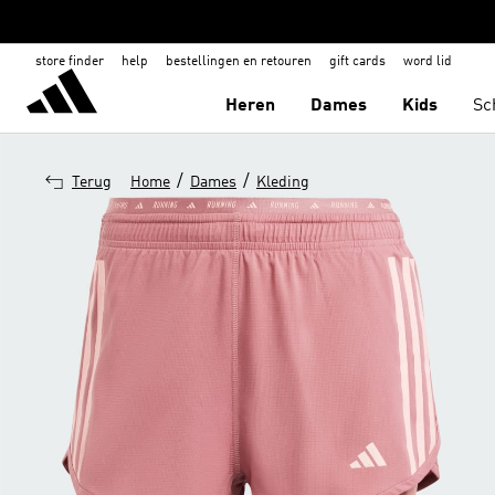
store finder
help
bestellingen en retouren
gift cards
word lid
Heren
Dames
Kids
Sc
/
/
Terug
Home
Dames
Kleding