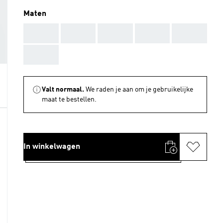
Maten
AAA
AAA
AAA
AAA
AAA
AAA
Valt normaal.
We raden je aan om je gebruikelijke
maat te bestellen.
In winkelwagen