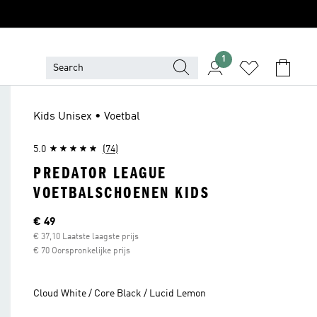
1
Kids Unisex • Voetbal
5.0
(74)
PREDATOR LEAGUE
VOETBALSCHOENEN KIDS
Huidige prijs
€ 49
€ 37,10 Laatste laagste prijs
€ 70 Oorspronkelijke prijs
Cloud White / Core Black / Lucid Lemon