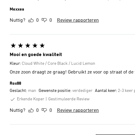
Mexxes
Nuttig?
0
0
Review rapporteren
Mooi en goede kwaliteit
Kleur:
Cloud White / Core Black / Lucid Lemon
Onze zoon draagt ze graag! Gebruikt ze voor op straat of de 
Rox88
Geslacht:
man
Gewenste positie:
verdediger
Aantal keer:
2-3 keer
Erkende Koper
Gestimuleerde Review
Nuttig?
0
0
Review rapporteren