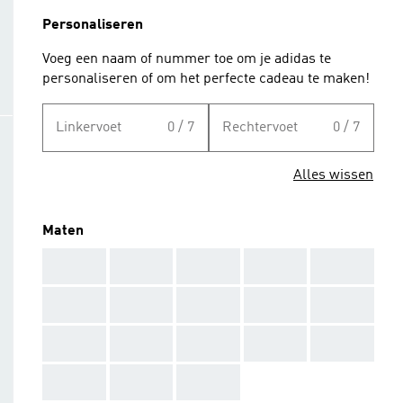
Personaliseren
Voeg een naam of nummer toe om je adidas te
personaliseren of om het perfecte cadeau te maken!
Linkervoet
0 / 7
Rechtervoet
0 / 7
Alles wissen
Maten
AAA
AAA
AAA
AAA
AAA
AAA
AAA
AAA
AAA
AAA
AAA
AAA
AAA
AAA
AAA
AAA
AAA
AAA