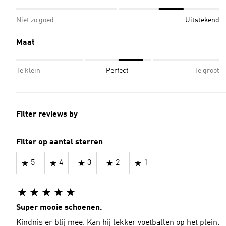
Niet zo goed
Uitstekend
Maat
Te klein
Perfect
Te groot
Filter reviews by
Filter op aantal sterren
5
4
3
2
1
Super mooie schoenen.
Kindnis er blij mee. Kan hij lekker voetballen op het plein.