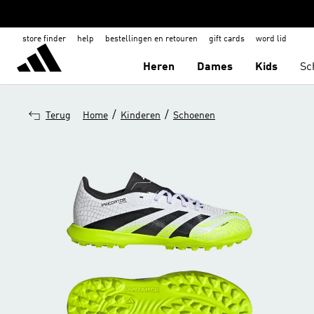
store finder
help
bestellingen en retouren
gift cards
word lid
Heren
Dames
Kids
Sc
/
/
Terug
Home
Kinderen
Schoenen