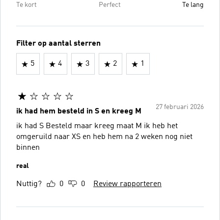
Te kort
Perfect
Te lang
Filter op aantal sterren
5
4
3
2
1
27 februari 2026
ik had hem besteld in S en kreeg M
ik had S Besteld maar kreeg maat M ik heb het
omgeruild naar XS en heb hem na 2 weken nog niet
binnen
real
Nuttig?
0
0
Review rapporteren