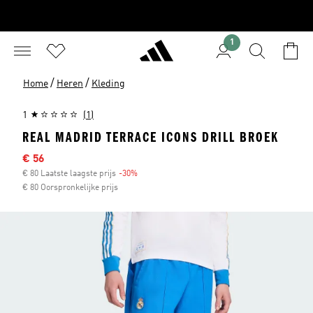
1
/
/
Home
Heren
Kleding
1
(1)
REAL MADRID TERRACE ICONS DRILL BROEK
Afgeprijsde prijs
€ 56
€ 80 Laatste laagste prijs
-30%
Korting
€ 80 Oorspronkelijke prijs