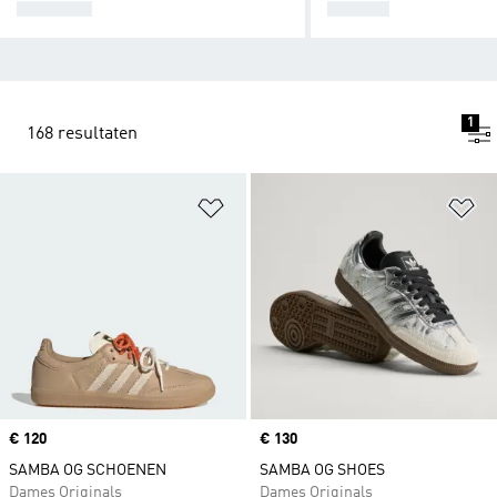
SPEZIAL
SAMBA
1
168 resultaten
Op verlanglijst zetten
Op
Price
€ 120
Price
€ 130
SAMBA OG SCHOENEN
SAMBA OG SHOES
Dames Originals
Dames Originals