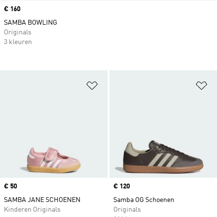
Price
€ 160
SAMBA BOWLING
Originals
3 kleuren
Op verlanglijst zetten
Op
Price
€ 50
Price
€ 120
SAMBA JANE SCHOENEN
Samba OG Schoenen
Kinderen Originals
Originals