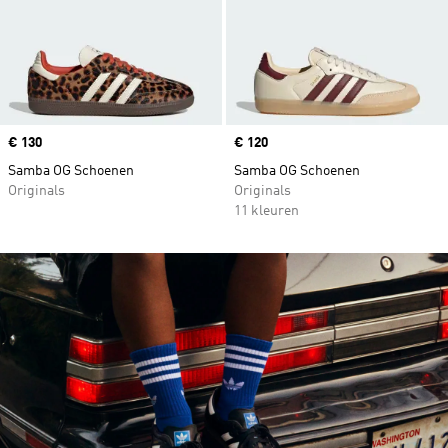
Price
€ 130
Price
€ 120
Samba OG Schoenen
Samba OG Schoenen
Originals
Originals
11 kleuren