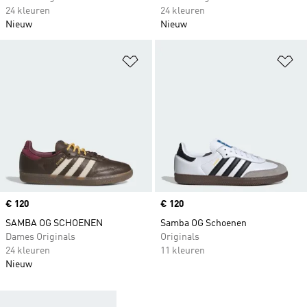
24 kleuren
24 kleuren
Nieuw
Nieuw
Op verlanglijst zetten
Op
Price
€ 120
Price
€ 120
SAMBA OG SCHOENEN
Samba OG Schoenen
Dames Originals
Originals
24 kleuren
11 kleuren
Nieuw