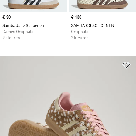
Price
€ 90
Price
€ 130
Samba Jane Schoenen
SAMBA OG SCHOENEN
Dames Originals
Originals
9 kleuren
2 kleuren
Op