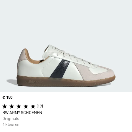
Price
€ 150
(19)
BW ARMY SCHOENEN
Originals
4 kleuren