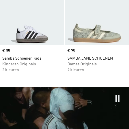
Price
€ 38
Price
€ 90
Samba Schoenen Kids
SAMBA JANE SCHOENEN
Kinderen Originals
Dames Originals
2 kleuren
9 kleuren