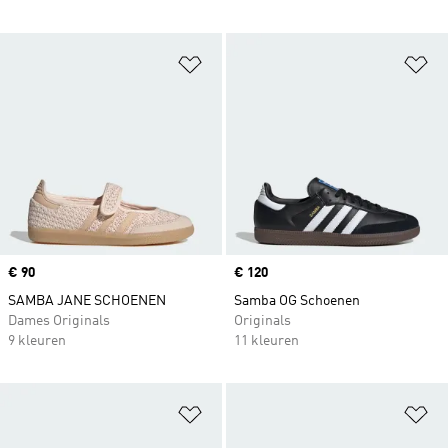
Op verlanglijst zetten
Op
Price
€ 90
Price
€ 120
SAMBA JANE SCHOENEN
Samba OG Schoenen
Dames Originals
Originals
9 kleuren
11 kleuren
Op verlanglijst zetten
Op