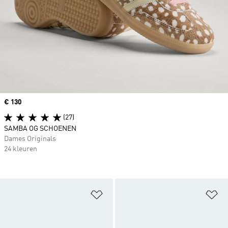
Price
€ 130
(27)
SAMBA OG SCHOENEN
Dames Originals
24 kleuren
Op verlanglijst zetten
Op